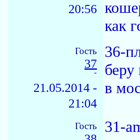
коше
20:56
как 
36-пл
Гость
37
беру
-
в мо
21.05.2014 -
21:04
31-am
Гость
38