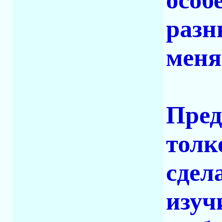
особ
разн
меня
Пред
толк
сдел
изуч