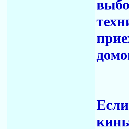
выбо
техн
прие
домо
Если
кинь