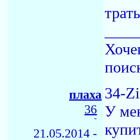
трать
____
Хоче
поиск
34-Z
плаха
36
У ме
-
купи
21.05.2014 -