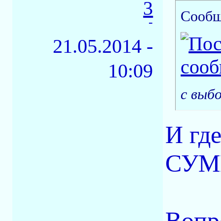
3
Сообщ
-
21.05.2014 -
10:09
с выб
И гд
СУММ
Вопр