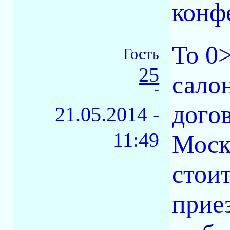
конф
То 0
Гость
25
сало
-
дого
21.05.2014 -
11:49
Моск
стоит
приез