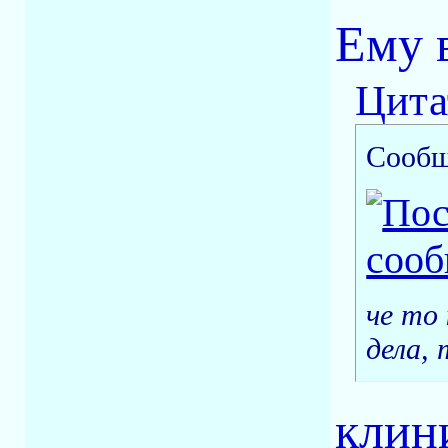
Ему в
Цита
Сообщ
че то
дела, 
клини