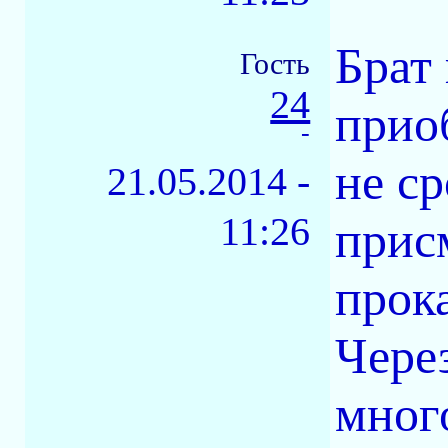
Брат
Гость
24
прио
-
не с
21.05.2014 -
11:26
прис
прока
Чере
мног