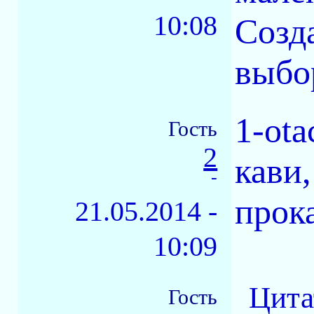
10:08
Созд
выбор
1-ota
Гость
2
кави,
-
прок
21.05.2014 -
10:09
Цита
Гость