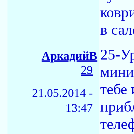
коври
в сал
25-Ур
АркадийВ
29
мини
-
тебе 
21.05.2014 -
прибл
13:47
телеф