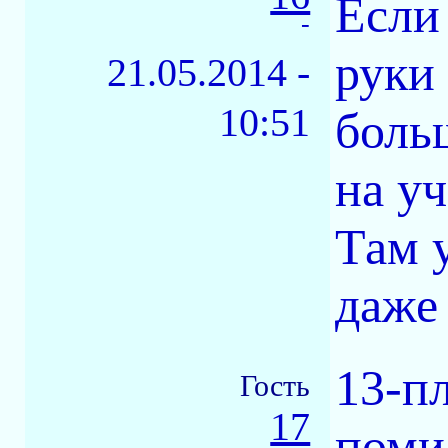
Если
-
руки
21.05.2014 -
10:51
боль
на уч
Там 
даже 
13-п
Гость
17
поми