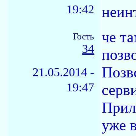
19:42
неин
че та
Гость
34
позв
-
Позв
21.05.2014 -
19:47
серви
Прил
уже 