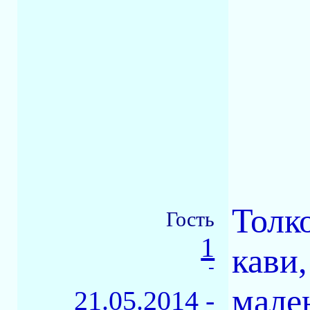
Толк
Гость
1
кави
-
мале
21.05.2014 -