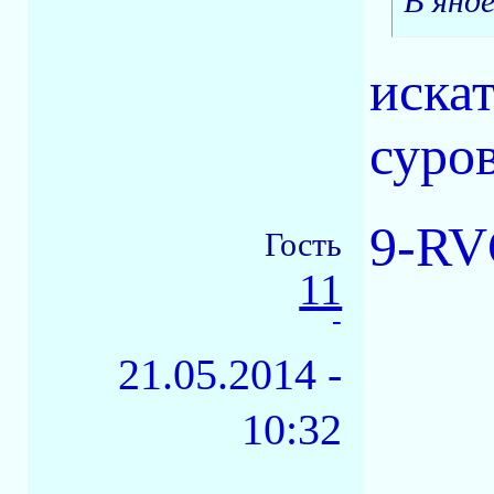
В янде
иска
суро
9-RV
Гость
11
-
21.05.2014 -
10:32