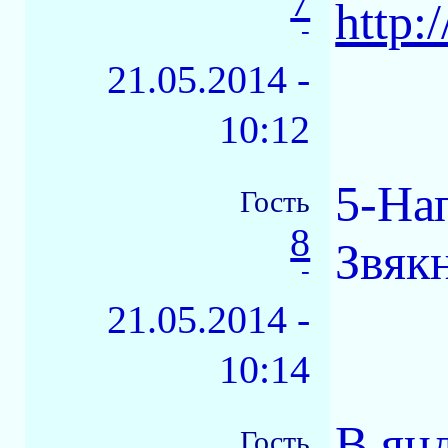
7
http:
-
21.05.2014 -
10:12
5-Нап
Гость
8
Звякн
-
21.05.2014 -
10:14
В ян
Гость