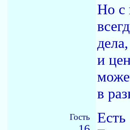
Но с 
всегд
дела,
и це
може
в раз
Есть
Гость
16