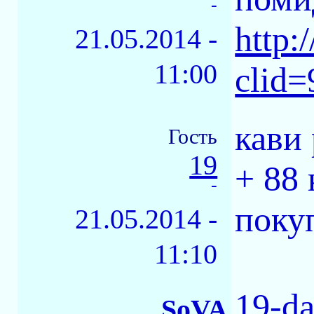
-
http:
21.05.2014 -
11:00
clid
кави 
Гость
19
+ 88 
-
поку
21.05.2014 -
11:10
19-d
SoVA