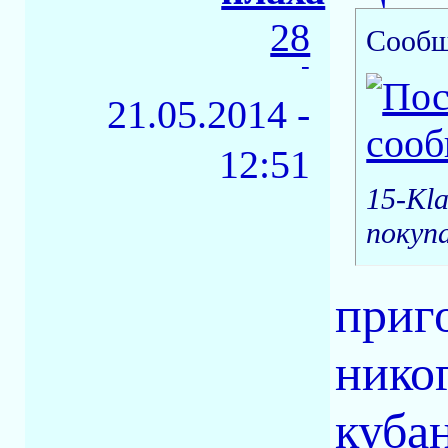
28
Сообщ
-
21.05.2014 -
12:51
15-Kl
покуп
приг
нико
куба