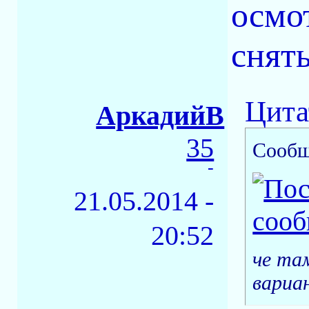
осмот
снят
Цита
АркадийВ
35
Сообщ
-
21.05.2014 -
20:52
че там
вариа