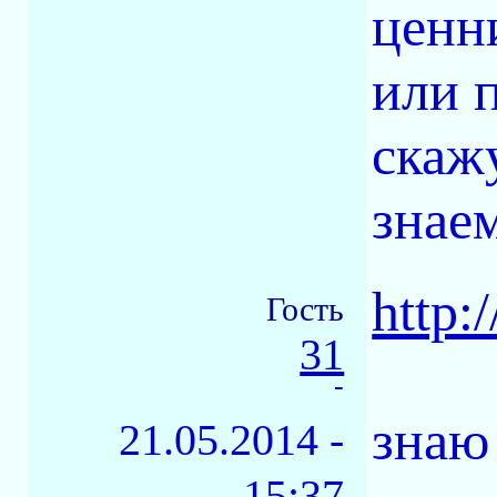
ценни
или 
скаж
знае
http:
Гость
31
-
знаю
21.05.2014 -
15:37