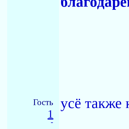
благодаре
усё также 
Гость
1
-