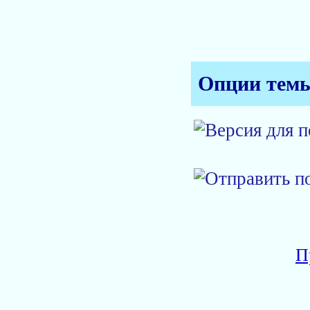
Опции тем
П