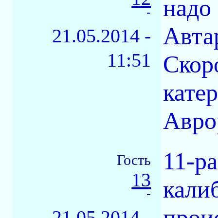
надо 
-
Авта
21.05.2014 -
11:51
Скор
кате
Авро
11-pa
Гость
13
калиб
-
прои
21.05.2014 -