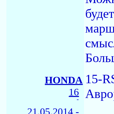
будет
марш
смыс
Больш
15-R
HONDA
16
Авро
-
21.05.2014 -