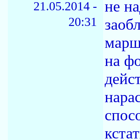
не на
21.05.2014 -
20:31
заоб
марш
на ф
дейс
нара
спосо
кста