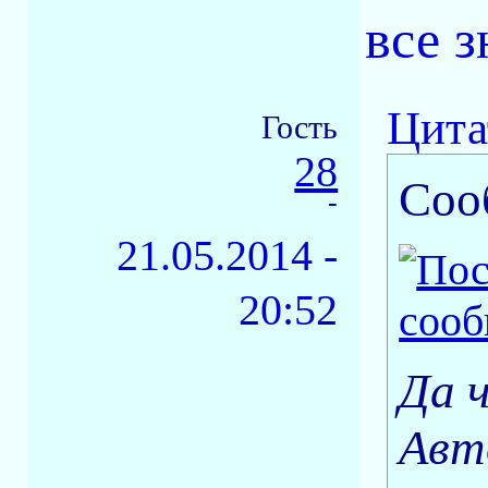
все з
Цита
Гость
28
Соо
-
21.05.2014 -
20:52
Да ч
Авт