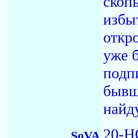
скоп
избы
откро
уже 
подп
бывш
найду
20-H
SoVA