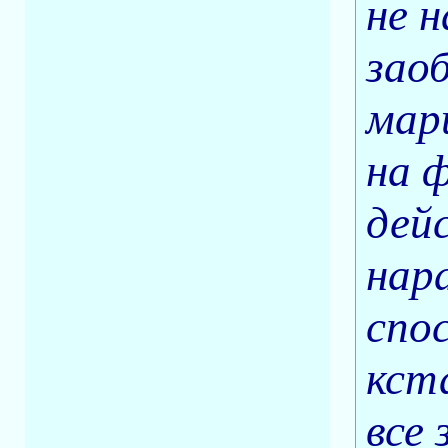
не н
зао
мар
на 
дей
нар
спос
кст
все