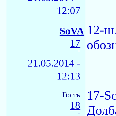
12:07
12-ш
SoVA
17
обоз
-
21.05.2014 -
12:13
17-S
Гость
18
Долб
-