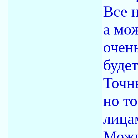
Все 
а мож
очен
будет
Точны
но т
лицам
Можн