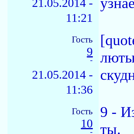
узна
21.05.2014 -
11:21
[quo
Гость
9
люты
-
скуд
21.05.2014 -
11:36
9 - И
Гость
10
ты.
-