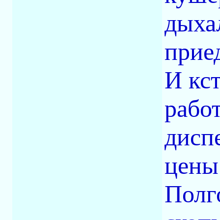
дыха
приед
И кс
работ
дисп
цены
Полг