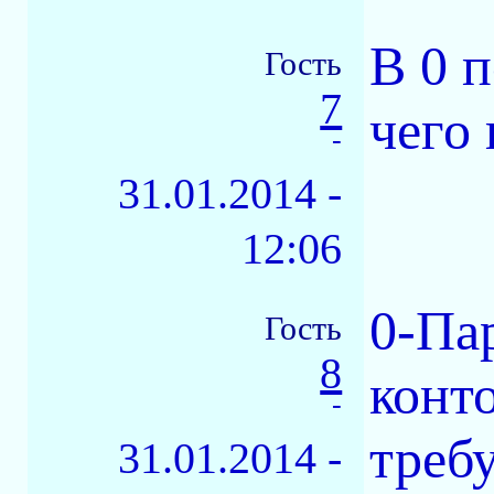
В 0 п
Гость
7
чего
-
31.01.2014 -
12:06
0-Па
Гость
8
конт
-
треб
31.01.2014 -