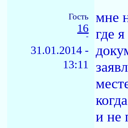
мне 
Гость
16
где 
-
доку
31.01.2014 -
13:11
заяв
месте
когд
и не 