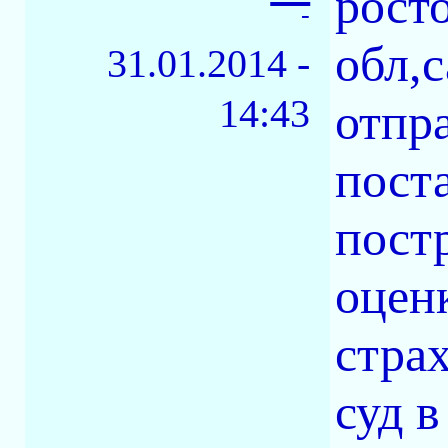
рост
-
обл,с
31.01.2014 -
14:43
отпр
пост
пост
оцен
стра
суд 