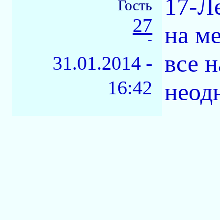
17-Л
Гость
27
на м
-
все н
31.01.2014 -
16:42
неод