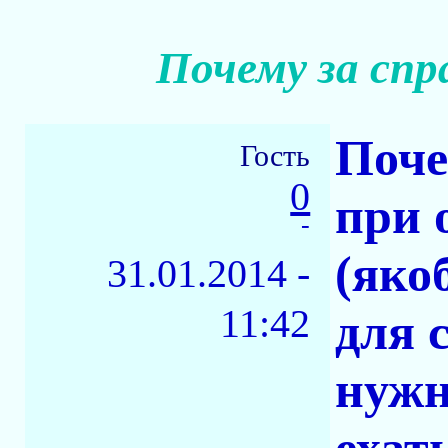
Почему за спр
Поче
Гость
0
при 
-
(яко
31.01.2014 -
11:42
для 
нужн