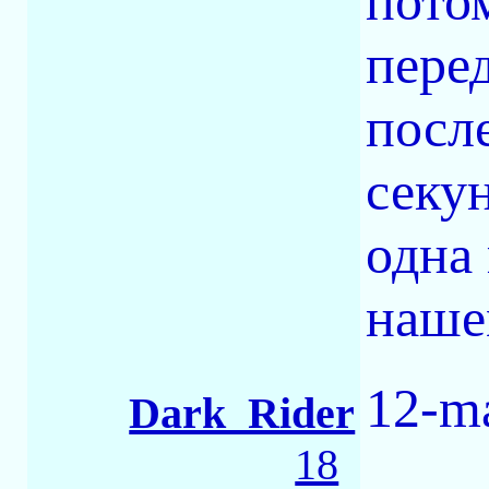
пото
пере
посл
секу
одна
наше
12-ma
Dark_Rider
18