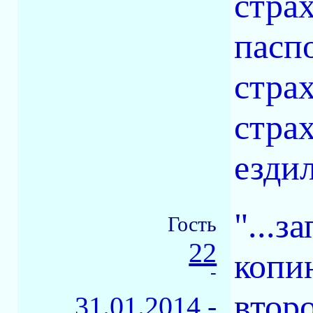
стра
паспо
стра
страх
ездил
"...з
Гость
22
копию
-
втор
31.01.2014 -