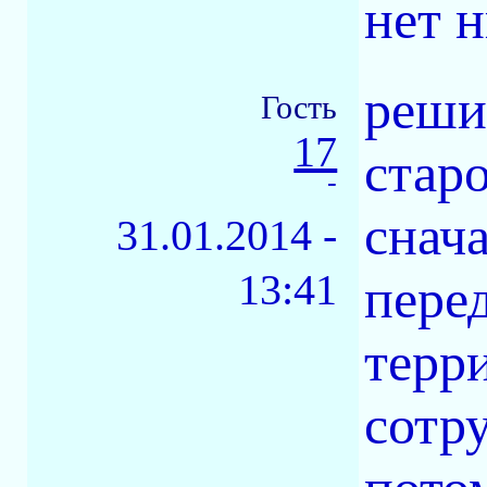
нет н
реши
Гость
17
стар
-
снач
31.01.2014 -
13:41
пере
терри
сотр