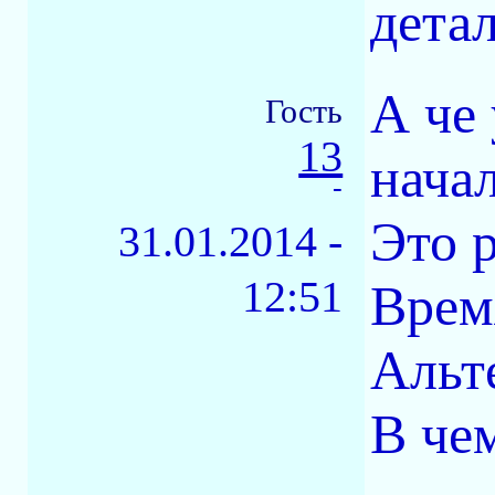
детал
А че
Гость
13
нача
-
Это 
31.01.2014 -
12:51
Врем
Альт
В че