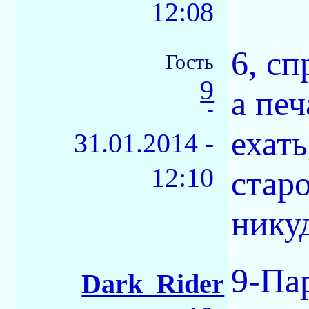
12:08
6, сп
Гость
9
а печ
-
ехат
31.01.2014 -
12:10
старо
никуд
9-Па
Dark_Rider