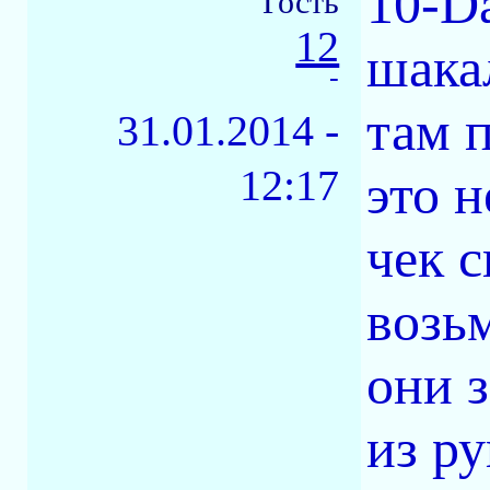
10-Da
Гость
12
шака
-
там п
31.01.2014 -
12:17
это н
чек 
возь
они 
из ру