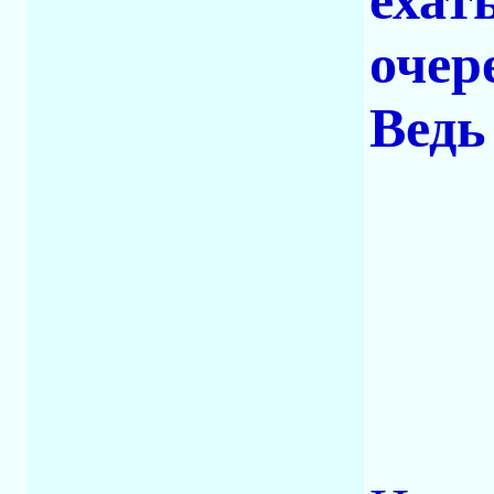
ехат
очер
Ведь