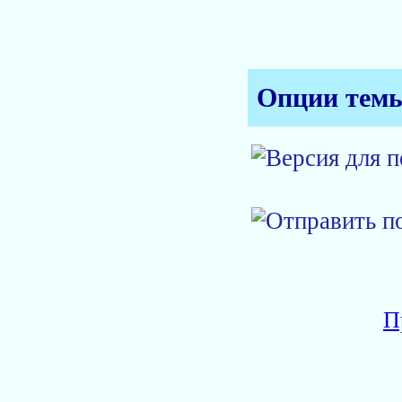
Опции тем
П