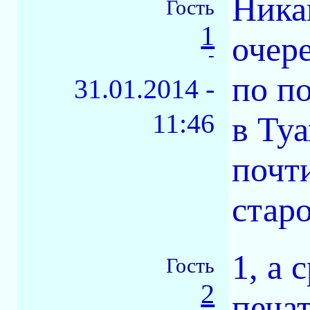
Никак
Гость
1
очер
-
по по
31.01.2014 -
11:46
в Туа
почти
стар
1, а 
Гость
2
печа