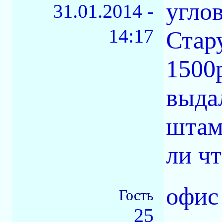
угло
31.01.2014 -
14:17
Стар
1500р
выда
штам
ли ч
офис
Гость
25