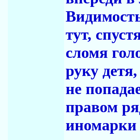
Видимость
тут, спуст
сломя гол
руку детя
не попада
правом ря
иномарки 