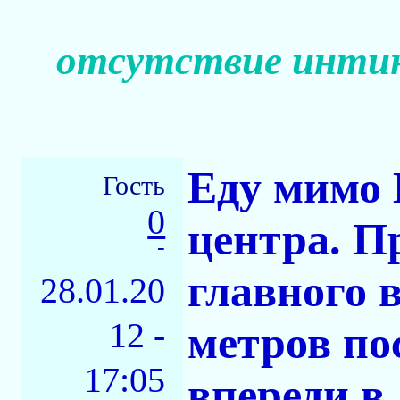
отсутствие интин
Еду мимо 
Гость
0
центра. П
-
главного в
28.01.20
12 -
метров по
17:05
впереди в