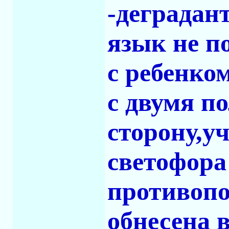
-деградан
язык не по
с ребенком
с двумя п
сторону,у
светофора
противопо
обнесена 