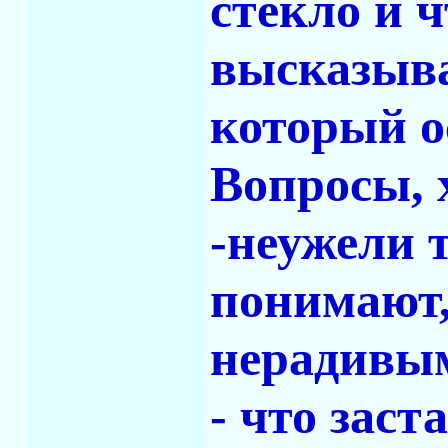
стекло и 
высказыва
который о
Вопросы, х
-неужели 
понимают,
нерадивы
- что заст