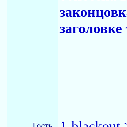
законцовк
заголовке 
1-blackout
Гость