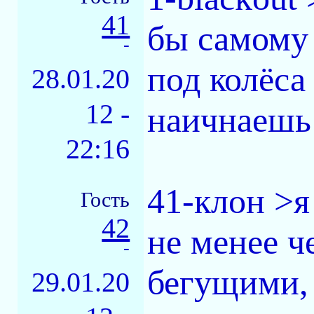
41
бы самому 
-
под колёса
28.01.20
12 -
наичнаешь
22:16
41-клон >я
Гость
42
не менее че
-
бегущими,
29.01.20