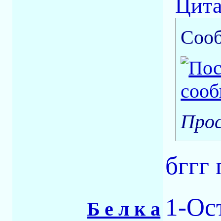
Цита
Соо
Прос
бггг
1-Ос
Б е л к а