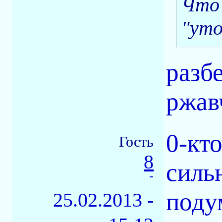
Что 
"уто
разб
ржав
0-кт
Гость
8
силь
-
поду
25.02.2013 -