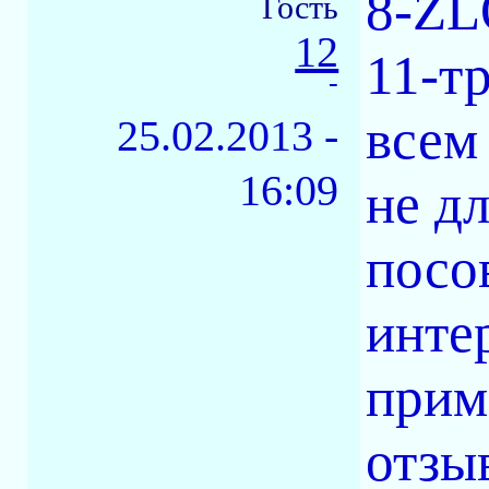
8-ZL
Гость
12
11-т
-
всем
25.02.2013 -
16:09
не д
посов
инте
приме
отзы