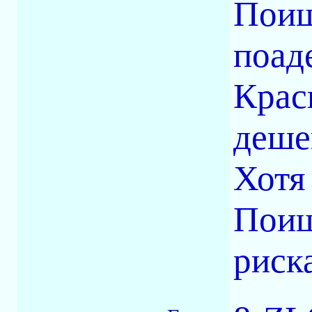
Поищ
поад
Крас
деше
Хотя
Поищ
риск