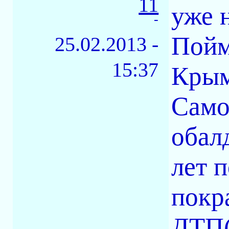
11
уже н
-
Пойм
25.02.2013 -
15:37
Крым
Само
обал
лет 
покр
ДТП(