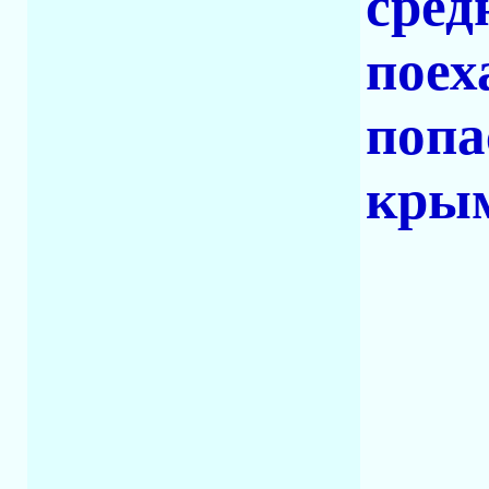
сред
поех
попа
кры