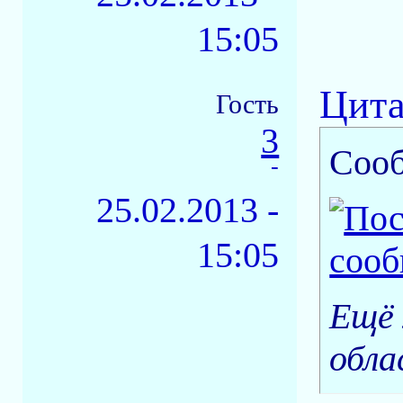
15:05
Цита
Гость
3
Соо
-
25.02.2013 -
15:05
Ещё 
обла