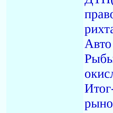
прав
рихта
Авто
Рыбы
окис
Итог
рыно