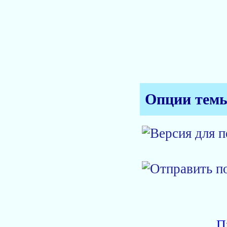
Опции тем
П