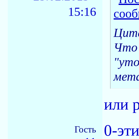
15:16
Цита
Что 
"уто
мета
или 
0-эт
Гость