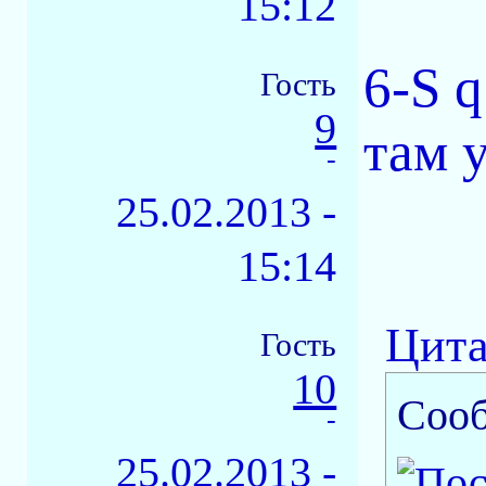
15:12
6-S q
Гость
9
там 
-
25.02.2013 -
15:14
Цита
Гость
10
Соо
-
25.02.2013 -