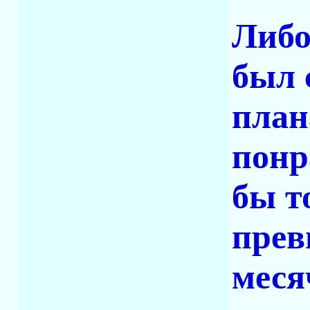
Либо
был 
план
понр
бы т
прев
меся