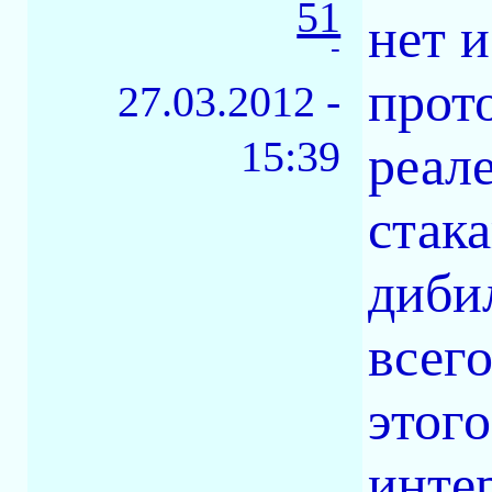
51
нет и
-
прото
27.03.2012 -
15:39
реал
стак
диби
всего
этого
инте