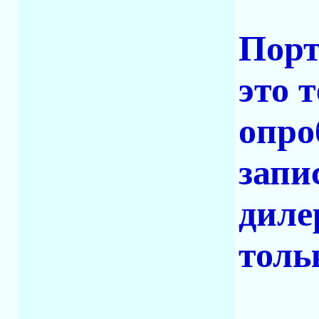
Порт
это 
опро
запи
диле
толь