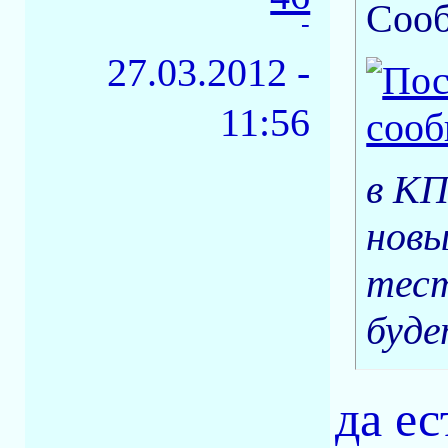
Соо
-
27.03.2012 -
11:56
в КП
новы
тест
буде
да ес