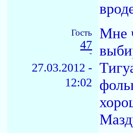
врод
Мне 
Гость
47
выби
-
Тигуа
27.03.2012 -
12:02
фоль
хоро
Мазду