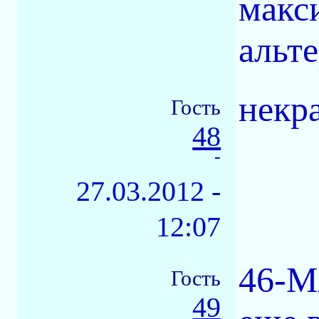
макси
альте
некр
Гость
48
-
27.03.2012 -
12:07
46-M
Гость
49