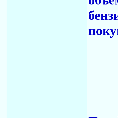
объе
бенз
поку