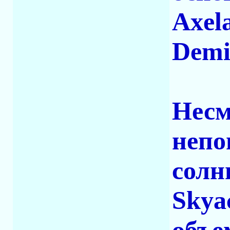
Axel
Demi
Несм
непо
солн
Skya