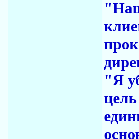
"Наш
клие
прок
дире
"Я у
цель
един
осно