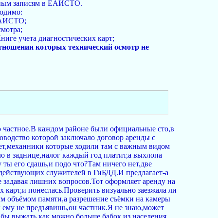
етным записям в ЕАИСТО.
одимо:
 ЕАИСТО;
смотра;
ниге учета диагностических карт;
отношении которых технический осмотр не
оно частное.В каждом районе были официальные сто,в
оводство которой заключало договор аренды с
ет,механники которые ходили там с важным видом
о в заднице,налог каждый год платит,а выхлопа
 ты его сдашь,и подо что?Там ничего нет,две
и действующих служителей в ГиБДД.И предлагает-а
е задавая лишних вопросов.Тот оформляет аренду на
 карт,и понеслась.Проверить визуально заезжала ли
ым объёмом памяти,а разрешение съёмки на камеры
ы ему не предъявишь,он частник.Я не знаю,может
то бы выжать как можно больше бабок из населения