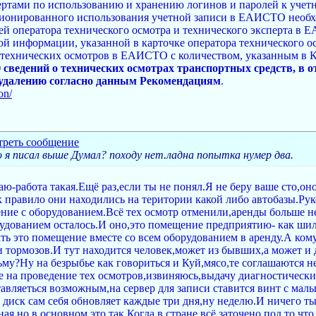
пертами по использованию и хранению логинов и паролей к уч
ционированного использования учетной записи в ЕАИСТО необх
сей оператора технического осмотра и технического эксперта в
ной информации, указанной в карточке оператора технического о
 технических осмотров в ЕАИСТО с количеством, указанным в К
ведений о технических осмотрах транспортных средств, в 
 удалению согласно данным Рекомендациям
.
on/
я писал выше Думал? походу нет.ладна попытка нумер два.
таю-работа такая.Ещё раз,если ты не понял.Я не беру ваше сто,
к правило они находились на територии какой либо автобазы.Рук
ние с оборудованием.Всё тех осмотр отменили,аренды больше н
удованием осталось.И оно,это помещение предприятию- как шил
ть это помещение вместе со всем оборудованием в аренду.А кому
ки тормозов.И тут находится человек,может из бывших,а может 
ьму?Ну на безрыбье как говориться и Куй,мясо,те соглашаются н
е на проведение тех осмотров,извиняюсь,выдачу диагностических
авляеться возможным,на сервер для записи ставится винт с мал
о диск сам себя обновляет каждые три дня,ну неделю.И ничего т
ая,но в основном это так.Когда в стране всё заточено под то,ч