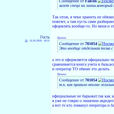
Сообщение от
Falcon
залет спеца на линии.который н
Так отож, я чеки хранить не обяз
повезет, а там пусть сами разбираю
оформлять вообще-то. Но меня и эт
Гость
Цитата:
55
-
31.05.2018 - 18:31
Сообщение от
701054
Это вообще отдельная тема с
а это и оформляется официально че
сравнивается книга учета и база.в
и оператор ТО обязан это делать.
Цитата:
Сообщение от
701054
т.к. как правило вполне легал
официальные не барыжат.так как за
я уже не говрю о лишении акреди
а вот те кто ломанул оператора и