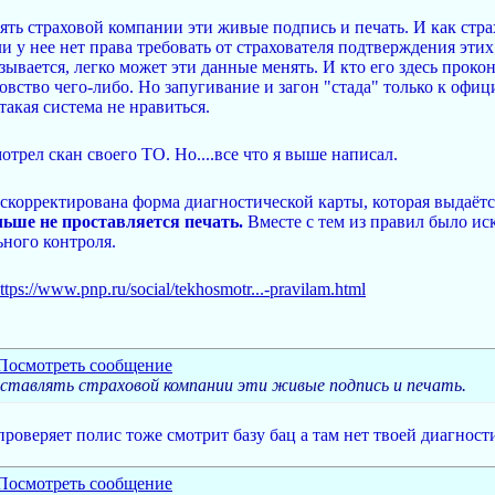
ять страховой компании эти живые подпись и печать. И как стр
и у нее нет права требовать от страхователя подтверждения эти
казывается, легко может эти данные менять. И кто его здесь прок
ровство чего-либо. Но запугивание и загон "стада" только к оф
акая система не нравиться.
отрел скан своего ТО. Но....все что я выше написал.
корректирована форма диагностической карты, которая выдаётся
льше не проставляется печать.
Вместе с тем из правил было и
ного контроля.
ttps://www.pnp.ru/social/tekhosmotr...-pravilam.html
ставлять страховой компании эти живые подпись и печать.
 проверяет полис тоже смотрит базу бац а там нет твоей диагност