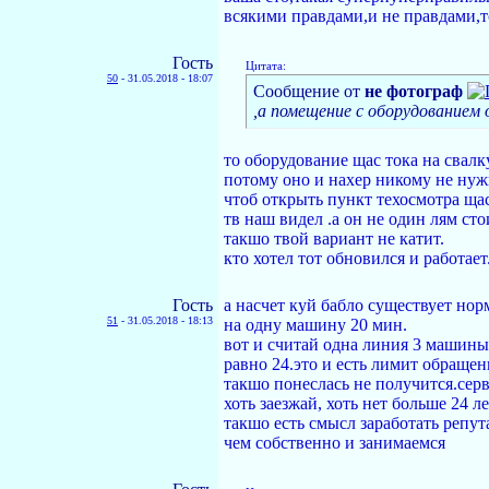
всякими правдами,и не правдами,то
Гость
Цитата:
50
-
31.05.2018 - 18:07
Сообщение от
не фотограф
,а помещение с оборудованием 
то оборудование щас тока на свалку
потому оно и нахер никому не нуж
чтоб открыть пункт техосмотра щ
тв наш видел .а он не один лям ст
такшо твой вариант не катит.
кто хотел тот обновился и работает
Гость
а насчет куй бабло существует но
51
-
31.05.2018 - 18:13
на одну машину 20 мин.
вот и считай одна линия 3 машины
равно 24.это и есть лимит обращен
такшо понеслась не получится.се
хоть заезжай, хоть нет больше 24 
такшо есть смысл заработать репу
чем собственно и занимаемся