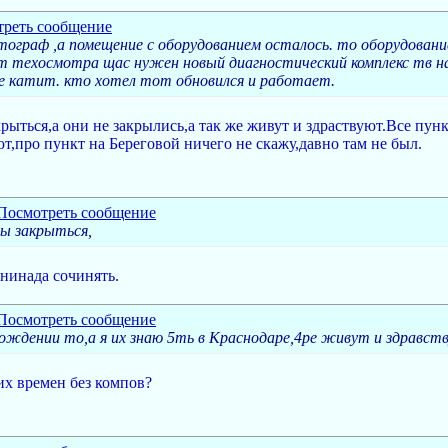
граф ,а помещение с оборудованием осталось. то оборудование 
 техосмотра щас нужен новый диагностический комплекс тв наш
е катит. кто хотел тот обновился и работает.
рыться,а они не закрылись,а так же живут и здраствуют.Все пун
т,про пункт на Береговой ничего не скажу,давно там не был.
ы закрыться,
 нинада сочинять.
ождении то,а я их знаю 5ть в Краснодаре,4ре живут и здравс
их времен без компов?