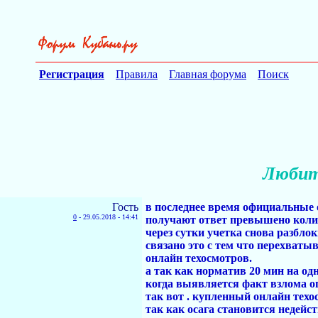
Регистрация
Правила
Главная форума
Поиск
Любит
Гость
в последнее время официальные 
0
-
29.05.2018 - 14:41
получают ответ превышено колич
через сутки учетка снова разбло
связано это с тем что перехваты
онлайн техосмотров.
а так как норматив 20 мин на од
когда выявляется факт взлома оп
так вот . купленный онлайн техо
так как осага становится недейс