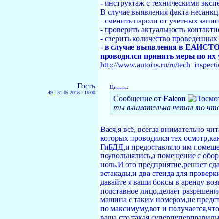
- инструктаж с техническими экс
В случае выявления факта несанк
- сменить пароли от учетных запи
- проверить актуальность контакт
- сверить количество проведенных
-
в случае выявления в ЕАИСТО с
проводился принять меры по их
http://www.autoins.ru/ru/tech_inspecti
Гость
Цитата:
49
-
31.05.2018 - 18:00
Сообщение от
Falcon
ты внимательна четал то что 
Вася,я всё, всегда внимательно чи
которых проводился тех осмотр,ка
ГиБДД,и предоставляло им помеще
поувольнялись,а помещение с обор
ноль.И это предприятие,решает сда
эстакады,и два стенда для провер
давайте я ваши боксы в аренду воз
подставное лицо,делает разрешени
машина с таким номером,не предст
по максимуму,вот и получается,чт
ваша сто,такая суперпуперправильн