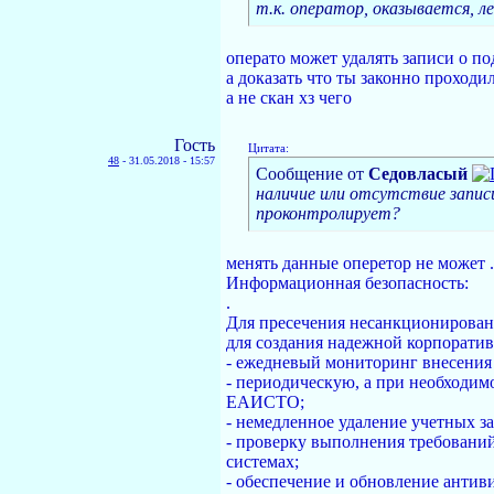
т.к. оператор, оказывается, 
операто может удалять записи о по
а доказать что ты законно проход
а не скан хз чего
Гость
Цитата:
48
-
31.05.2018 - 15:57
Сообщение от
Седовласый
наличие или отсутствие записи
проконтролирует?
менять данные оперетор не может .
Информационная безопасность:
.
Для пресечения несанкционирован
для создания надежной корпорати
- ежедневый мониторинг внесени
- периодическую, а при необходим
ЕАИСТО;
- немедленное удаление учетных 
- проверку выполнения требовани
системах;
- обеспечение и обновление антив