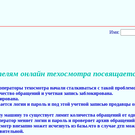
Имя:
елям онлайн техосмотра посвящает
операторы техосмотра начали сталкиваться с такой проблем
ество обращений и учетная запись заблокирована.
кирована.
вается логин и пароль и под этой учетной записью продавцы
ну машину то существует лимит количества обращений от одн
ератор меняет логин и пароль и проверяет архив обращений .
смотр внезапно может исчезнуть из базы.что в случае дтп мо
твительной.