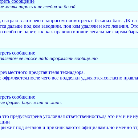
е менял пароль и не следил за базой.
ан, сыграю в лотерею с запросом посмотреть в бэкапах базы ДК 
тся дальше под кем заводили, под кем удаляли и кто левачил. Эт
о особо не парит, т.к. как правило вполне легальные фирмы бар
 залетом ее тоже надо оформлять вообще-то
рез местного представителя технадзора.
се офрмляется.после чего все подделки удаляются.согласно правла
ьные фирмы барыжат он-лайн.
 это предусмотрена уголовная ответственность.да это им и не н
тации
 барыжит под легалов и прикидываются официалами.но именно эт