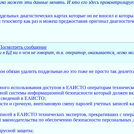
легко может эти данные менять. И кто его здесь проконтролиру
ддельных диагнстических картах которые он не вносил и которых
ил техосмотр как раз и можеш преджоставив оригинал диагностич
 в БД ни о чем не говорит, т.к. оператор, оказывается, легко 
он обязан удалить поддельные.но это тоже не просто так деалетс
ного использования доступов в ЕАИСТО операторам техническог
вной системы информационной безопасности который должен вкл
я сведений в ЕАИСТО;
ости и срочную, внеплановую смену паролей учетных записей как
записей в ЕАИСТО технических экспертов, прекративших с опер
й законодательства по обеспечению безопасности персональных
ирусной защиты;