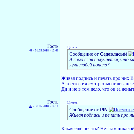
Гость
Цитата:
41
-
31.05.2018 - 12:46
Сообщение от
Седовласый
А с его слов получается, что 
куча людей попало?
Живая подпись и печать про них Ва
А то что техосмотр отменили - не 
Ди и не в том дело, что он за деньг
Гость
Цитата:
42
-
31.05.2018 - 14:14
Сообщение от
PlN
Живая подпись и печать про ни
Какая ещё печать? Нет там никакой