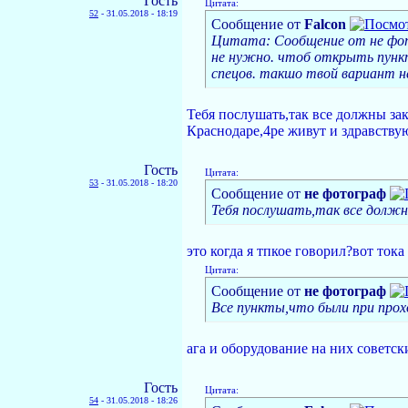
Гость
Цитата:
52
-
31.05.2018 - 18:19
Сообщение от
Falcon
Цитата: Сообщение от не фото
не нужно. чтоб открыть пункт
спецов. такшо твой вариант н
Тебя послушать,так все должны зак
Краснодаре,4ре живут и здравствую
Гость
Цитата:
53
-
31.05.2018 - 18:20
Сообщение от
не фотограф
Тебя послушать,так все должн
это когда я тпкое говорил?вот тока
Цитата:
Сообщение от
не фотограф
Все пункты,что были при прох
ага и оборудование на них советск
Гость
Цитата:
54
-
31.05.2018 - 18:26