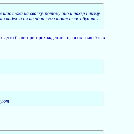
щас тока на свалку. потому оно и нахер никому
 видел .а он не один лям стоит.плюс обучить
кты,что были при прохождении то,а я их знаю 5ть в
твуют