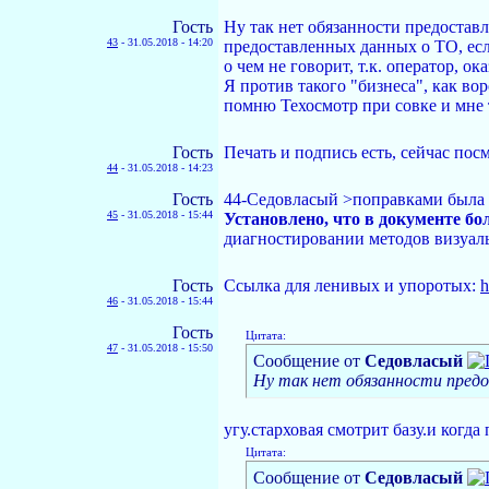
Гость
Ну так нет обязанности предоставл
43
-
31.05.2018 - 14:20
предоставленных данных о ТО, есл
о чем не говорит, т.к. оператор, о
Я против такого "бизнеса", как во
помню Техосмотр при совке и мне т
Гость
Печать и подпись есть, сейчас посм
44
-
31.05.2018 - 14:23
Гость
44-Седовласый >поправками была с
45
-
31.05.2018 - 15:44
Установлено, что в документе бо
диагностировании методов визуаль
Гость
Ссылка для ленивых и упоротых:
h
46
-
31.05.2018 - 15:44
Гость
Цитата:
47
-
31.05.2018 - 15:50
Сообщение от
Седовласый
Ну так нет обязанности предо
угу.старховая смотрит базу.и когда
Цитата:
Сообщение от
Седовласый