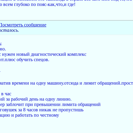
 всем глубоко по пояс-как,что,и где!
осталось.
.
но.
ас нужен новый диагностический комплекс
оит.плюс обучить спецов.
.
рматив времени на одну машину.отсюда и лимит обращений.просто
 в час
ий за рабочий день на одну линию.
рвер заблочит при превышении лимита обращений
леговушек за 8 часов никак не пропустишь
тацию и работать по честному