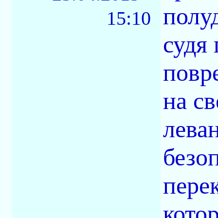
полуд
15:10
судя
повр
на св
лева
безо
перек
кото