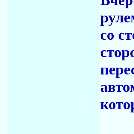
Вчер
руле
со с
стор
пере
авто
кото