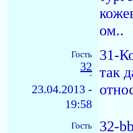
коже
ом..
31-К
Гость
32
так 
-
отно
23.04.2013 -
19:58
32-bb
Гость