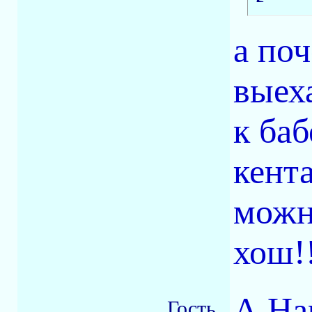
а по
выех
к баб
кент
можн
хош!
А На
Гость