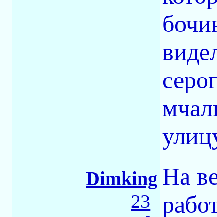
бочи
виде
серог
мчал
улиц
На в
Dimking
23
рабо
-