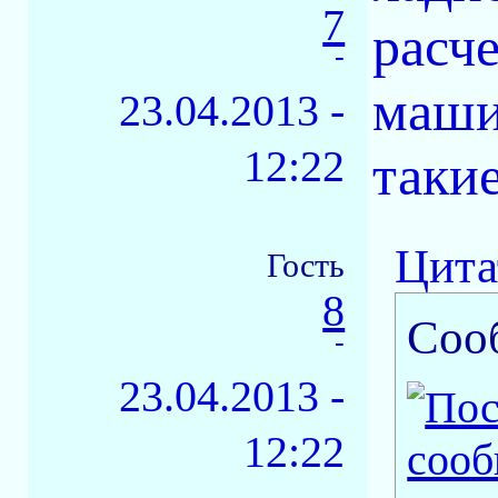
7
расче
-
маши
23.04.2013 -
12:22
таки
Цита
Гость
8
Соо
-
23.04.2013 -
12:22