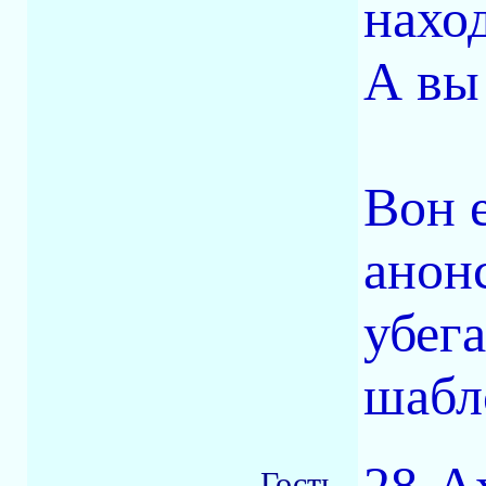
нахо
А вы 
Вон е
анон
убега
шабл
Гость