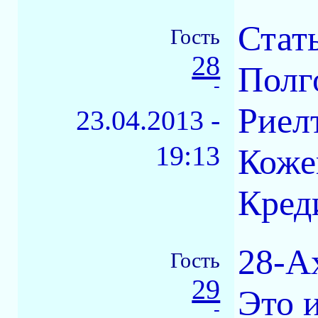
Стат
Гость
28
Полг
-
Риел
23.04.2013 -
19:13
Коже
Кред
28-А
Гость
29
Это 
-