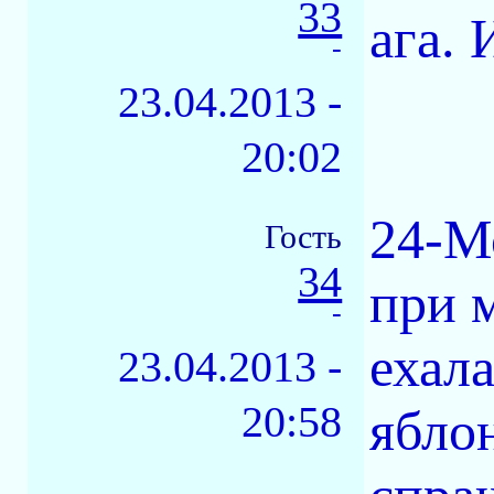
33
ага.
-
23.04.2013 -
20:02
24-М
Гость
34
при 
-
ехала
23.04.2013 -
20:58
ябло