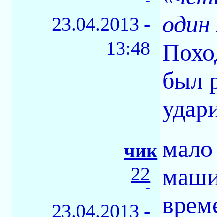
-
один
23.04.2013 -
13:48
Похо
был 
удар
мало 
чик
22
маши
-
врем
23.04.2013 -