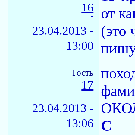
16
от ка
-
(это 
23.04.2013 -
13:00
пишу
похо
Гость
17
фами
-
ОКО
23.04.2013 -
13:06
С