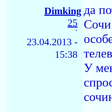
да п
Dimking
25
Сочи 
-
особе
23.04.2013 -
теле
15:38
У ме
спрос
сочи