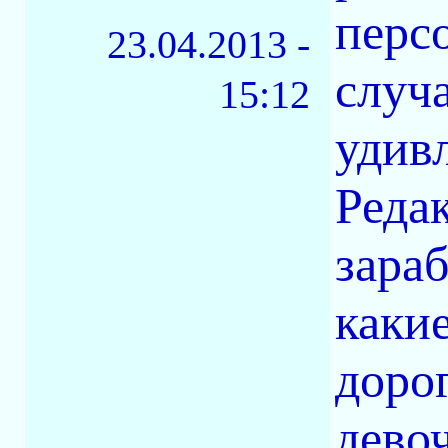
перс
23.04.2013 -
случ
15:12
удив
Редак
зара
каки
дорог
дево