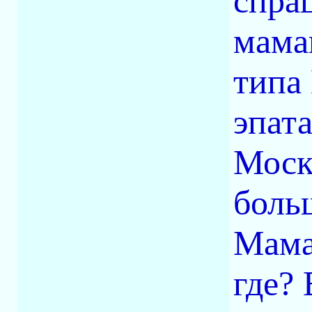
спраш
мама
типа
эпата
Москв
больш
Мама
где? 