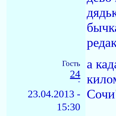
дядь
бычк
редак
а кад
Гость
24
кило
-
Сочи
23.04.2013 -
15:30