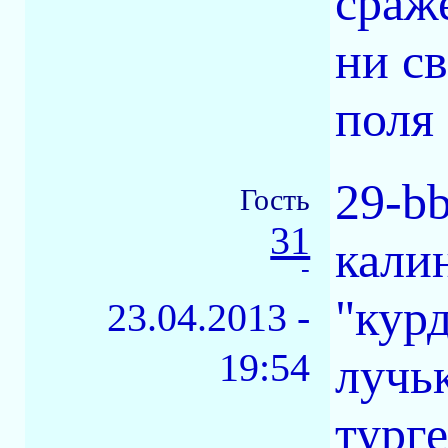
сраже
ни св
поля 
29-bb
Гость
31
кали
-
"курд
23.04.2013 -
19:54
лучь
турге