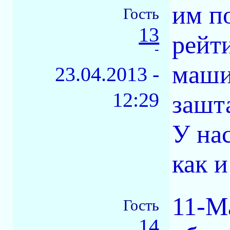
им по
Гость
13
рейт
-
машин
23.04.2013 -
12:29
зашт
У на
как 
11-М
Гость
14