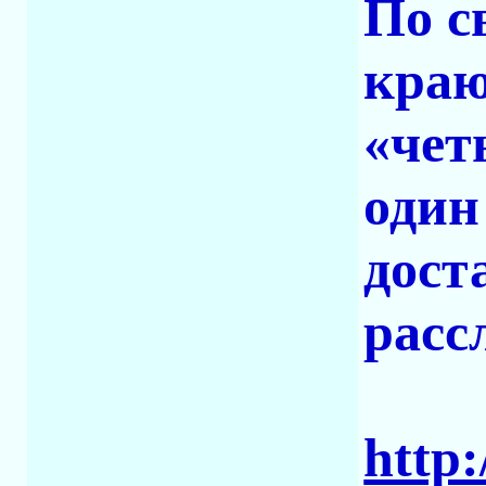
По с
краю
«чет
один
дост
расс
http