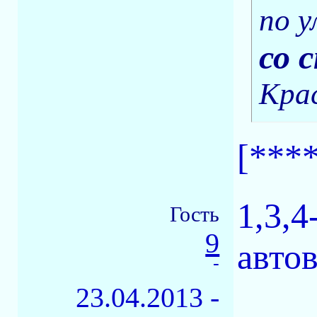
по у
со 
Кра
[****
1,3,4
Гость
9
автов
-
23.04.2013 -