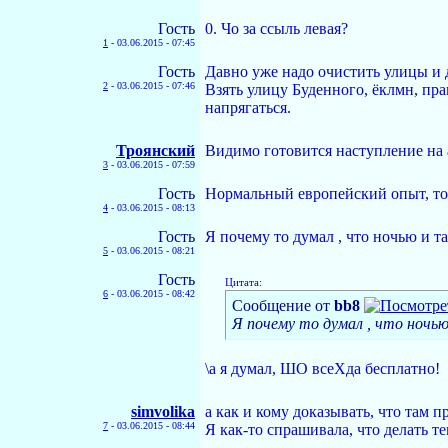
Гость
0. Чо за ссыль левая?
1
-
03.06.2015 - 07:45
Гость
Давно уже надо очистить улицы и д
2
-
03.06.2015 - 07:46
Взять улицу Буденного, ёклмн, пра
напрягаться.
Троянский
Видимо готовится наступление на
3
-
03.06.2015 - 07:59
Гость
Нормальный европейский опыт, тол
4
-
03.06.2015 - 08:13
Гость
Я почему то думал , что ночью и т
5
-
03.06.2015 - 08:21
Гость
Цитата:
6
-
03.06.2015 - 08:42
Сообщение от
bb8
Я почему то думал , что ночью
\а я думал, ШО всеХда бесплатно!
simvolika
а как и кому доказывать, что там
7
-
03.06.2015 - 08:44
Я как-то спрашивала, что делать т