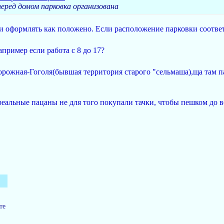
перед домом парковка организована
и оформлять как положено. Если расположение парковки соотве
например если работа с 8 до 17?
рожная-Гоголя(бывшая территория старого "сельмаша),ща там па
альные пацаны не для того покупали тачки, чтобы пешком до в
те