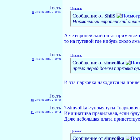
Гость
Цитата:
8
-
03.06.2015 - 08:46
Сообщение от
ShilS
Нормальный европейский опыт, 
А че европейский опыт применяетс
то на путевой где нибудь около я
Гость
Цитата:
9
-
03.06.2015 - 08:49
Сообщение от
simvolika
прямо перед домом парковка ор
И эта парковка находится на при
Гость
10
-
03.06.2015 - 08:50
Гость
7-simvolika >упомянуты "парковоч
11
-
03.06.2015 - 08:54
Инициатива правильная, если будут
Даже небольшая плата приветствуе
Цитата:
Сообщение от
simvolika