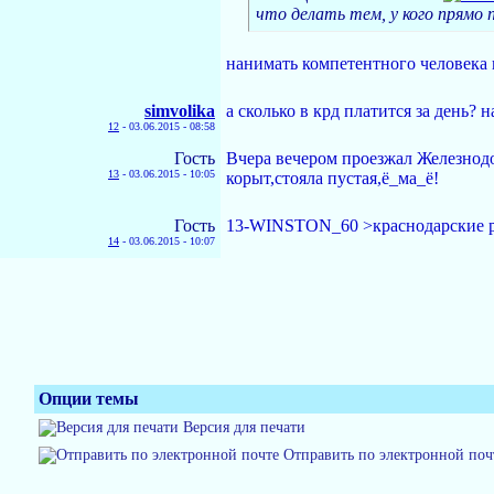
что делать тем, у кого прямо 
нанимать компетентного человека 
simvolika
а сколько в крд платится за день? 
12
-
03.06.2015 - 08:58
Гость
Вчера вечером проезжал Железнодо
13
-
03.06.2015 - 10:05
корыт,стояла пустая,ё_ма_ё!
Гость
13-WINSTON_60 >краснодарские ре
14
-
03.06.2015 - 10:07
Опции темы
Версия для печати
Отправить по электронной поч