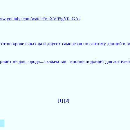
/www.youtube.com/watch?v=XV95gY0_GAs
сотню кровельных да и других саморезов по сантиму длиной в вс
вариант не для города....скажем так - вполне подойдет для жите
[1]
[2]