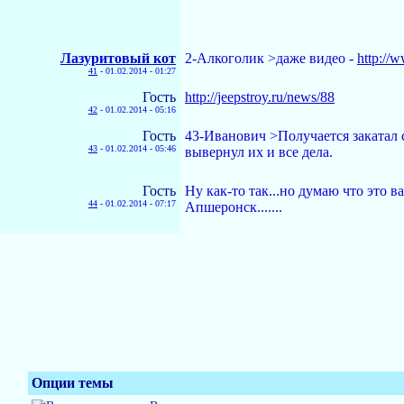
Лазуритовый кот
2-Алкоголик >даже видео -
http:/
41
-
01.02.2014 - 01:27
Гость
http://jeepstroy.ru/news/88
42
-
01.02.2014 - 05:16
Гость
43-Иванович >Получается закатал 
43
-
01.02.2014 - 05:46
вывернул их и все дела.
Гость
Ну как-то так...но думаю что это 
44
-
01.02.2014 - 07:17
Апшеронск.......
Опции темы