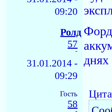
эксп
09:20
Форд
Ролд
57
аккум
-
днях 
31.01.2014 -
09:29
Цита
Гость
58
Соо
-