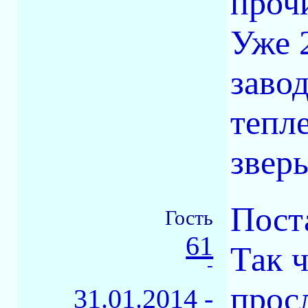
прочи
Уже 
заво
тепле
зверь
Поста
Гость
61
Так ч
-
прос
31.01.2014 -