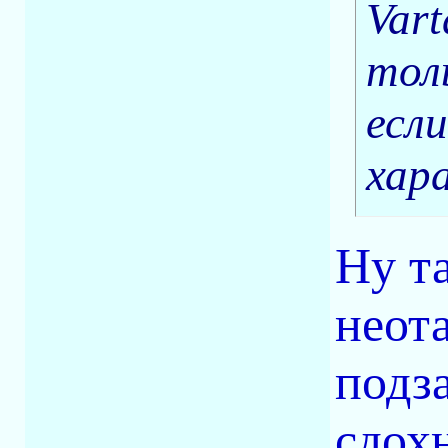
Vart
тол
если
хар
Ну т
неот
подз
сдохн