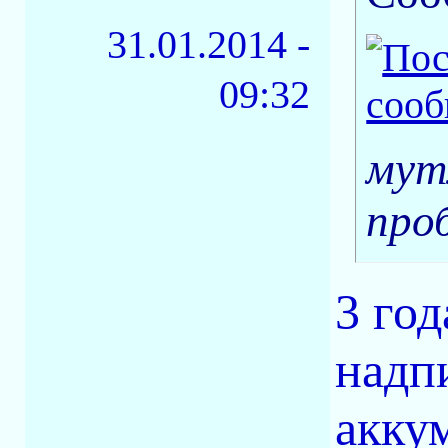
31.01.2014 -
09:32
мут
про
3 го
надп
акку