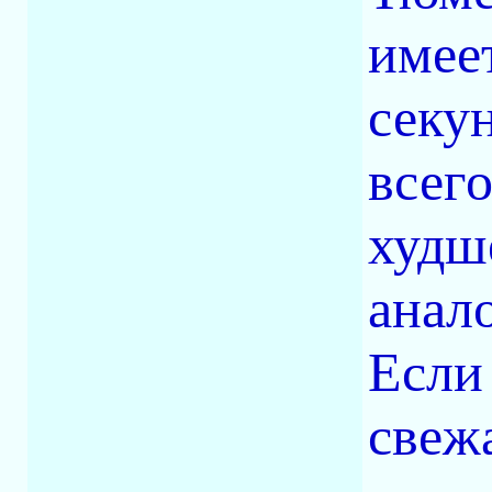
имее
секу
всег
худш
анал
Если 
свеж