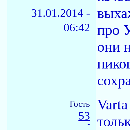
выха
31.01.2014 -
06:42
про У
они н
нико
сохр
Varta
Гость
53
тольк
-