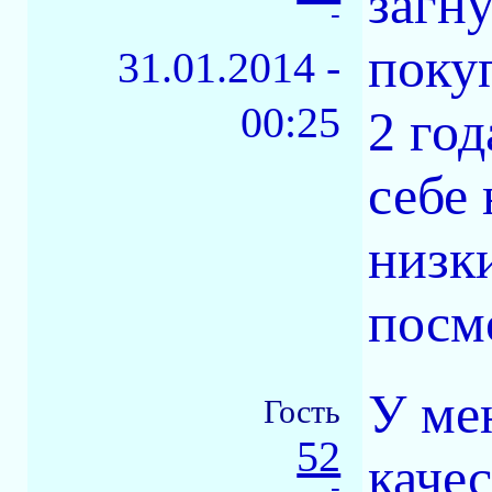
загну
-
поку
31.01.2014 -
00:25
2 год
себе 
низк
посм
У ме
Гость
52
качес
-