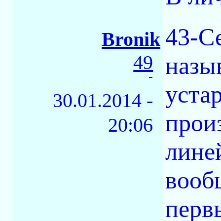
43-С
Bronik
49
назы
-
уста
30.01.2014 -
прои
20:06
лине
вооб
перв