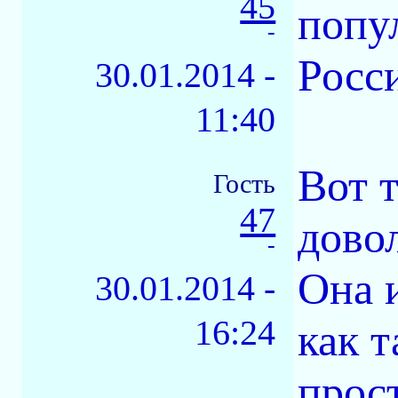
45
попу
-
Росс
30.01.2014 -
11:40
Вот 
Гость
47
дово
-
Она 
30.01.2014 -
16:24
как 
прост