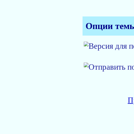
Опции тем
П