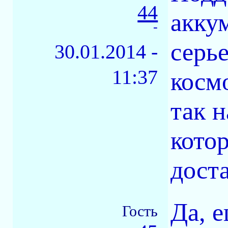
44
акку
-
серье
30.01.2014 -
11:37
косм
так 
котор
дост
Да, е
Гость