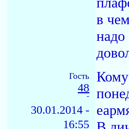
плафо
в чем
надо
довол
Кому
Гость
48
поне
-
еармя
30.01.2014 -
16:55
В лич