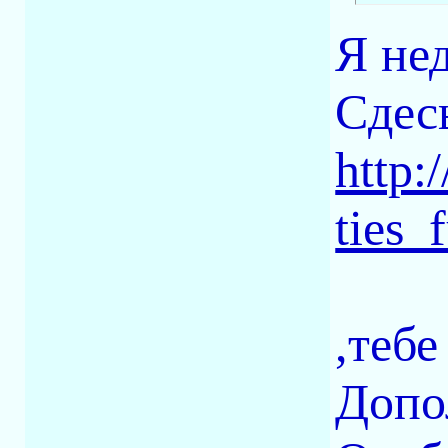
Я не
Сдес
http:
ties_f
,теб
Допо