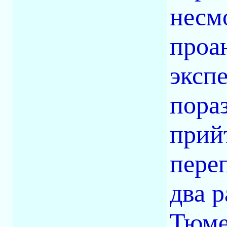
несмо
проа
эксп
пора
прий
пере
два 
Тюме