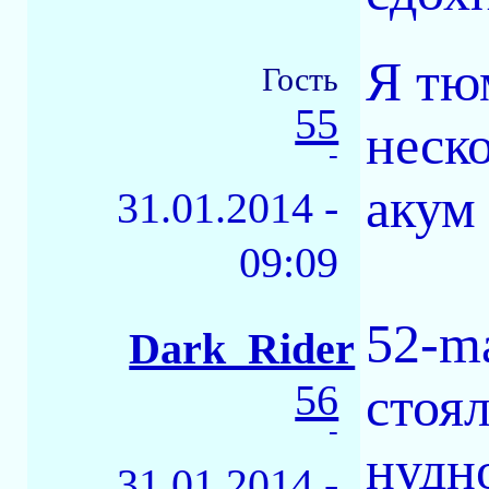
Я тю
Гость
55
неск
-
акум
31.01.2014 -
09:09
52-m
Dark_Rider
56
стоя
-
нудн
31.01.2014 -