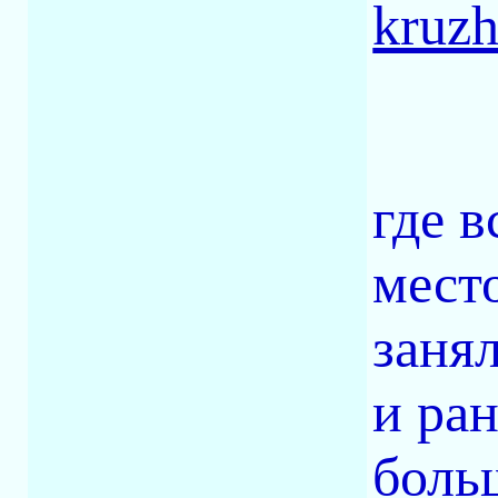
kruzh
где в
мест
заня
и ран
боль