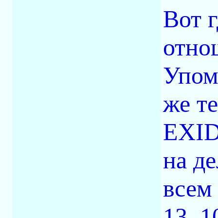
Вот 
отно
Упом
же т
EXID
на д
всем
13, 1