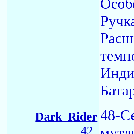
Особ
Ручк
Расш
темп
Инди
Бата
48-С
Dark_Rider
42
мутл