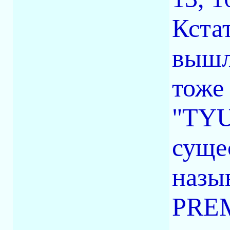
Кстат
вышл
тоже
"TYU
суще
назы
PREM