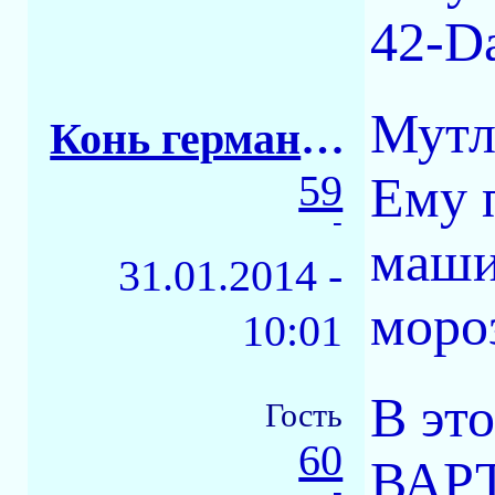
42-D
Мутл
Конь германский
59
Ему п
-
маши
31.01.2014 -
мороз
10:01
В это
Гость
60
ВАРТ
-