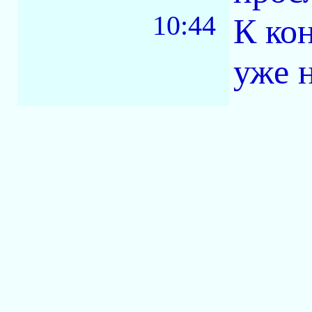
10:44
К ко
уже 