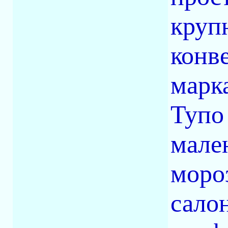
круп
конв
марка
Тупо
мале
мороз
сало