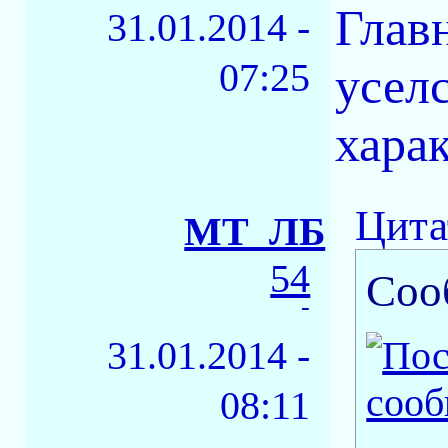
Главн
31.01.2014 -
07:25
усел
хара
Цита
МТ_ЛБ
54
Соо
-
31.01.2014 -
08:11