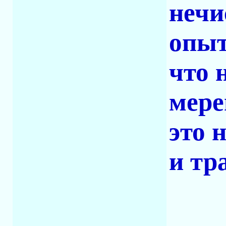
нечи
опыт
что 
мере
это 
и т