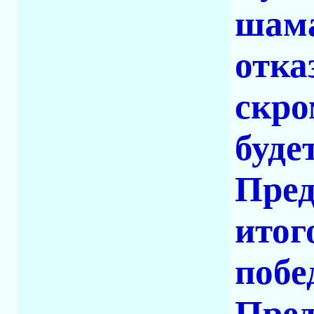
шама
отка
скро
буде
Пред
итог
побе
Пред