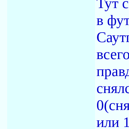
Тут 
в фу
Саут
всего
прав
снял
0(сн
или 1