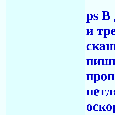
ps В
и тр
скан
пиши
проп
петл
оско