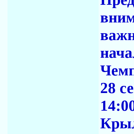
вним
важн
нача
Чемп
28 с
14:0
Крыл