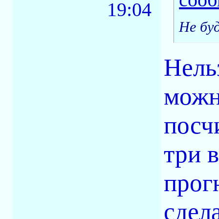
19:04
Не буд
Нельз
можн
посч
три 
прог
сдел