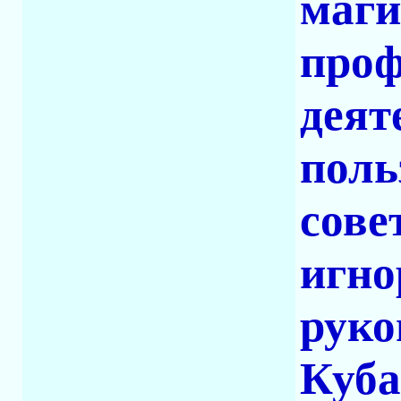
маги
проф
деят
поль
сове
игно
руко
Куба