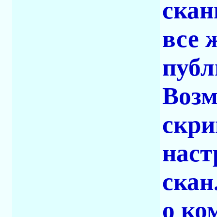
скан
все 
публ
Возм
скри
наст
скан
о ко