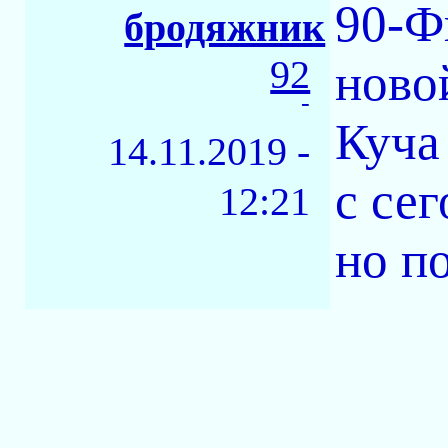
90-Ф
бродяжник
92
ново
-
Куча
14.11.2019 -
с се
12:21
но п