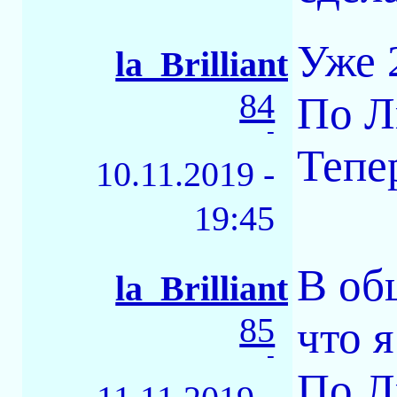
Уже 2
la_Brilliant
84
По Л
-
Тепе
10.11.2019 -
19:45
В об
la_Brilliant
85
что я
-
По Л