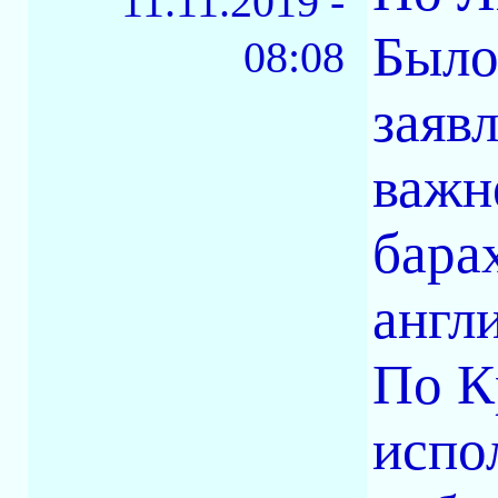
11.11.2019 -
Было
08:08
заяв
важне
бара
англ
По К
испо