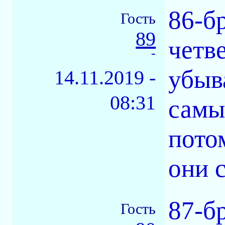
86-б
Гость
89
четв
-
убыв
14.11.2019 -
08:31
самы
пото
они 
87-б
Гость