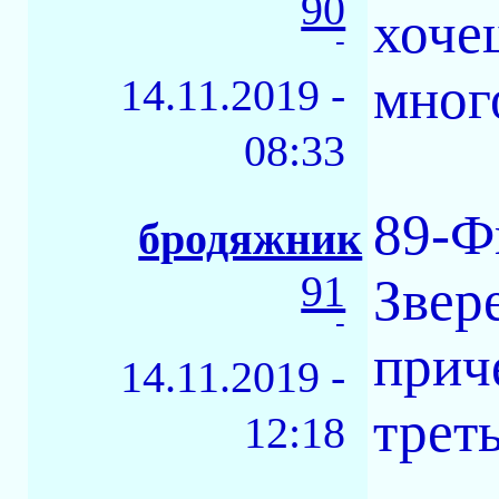
90
хоче
-
мног
14.11.2019 -
08:33
89-Ф
бродяжник
91
Звер
-
прич
14.11.2019 -
треть
12:18