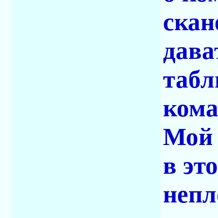
скан
дава
табл
кома
Мой 
в эт
непл