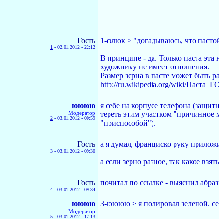
Гость
1-флюк > "догадываюсь, что пастой
1
-
02.01.2012 - 22:12
В принципе - да. Только паста эт
художнику не имеет отношения.
Размер зерна в пасте может быть р
http://ru.wikipedia.org/wiki/Паста_
юююю
я себе на корпусе телефона (защит
Модератор
тереть этим участком "причинное м
2
-
03.01.2012 - 00:59
"приспособой").
Гость
а я думал, франциско руку приложил
3
-
03.01.2012 - 09:30
а если зерно разное, так какое взя
Гость
почитал по ссылке - выяснил абра
4
-
03.01.2012 - 09:34
юююю
3-юююю > я полировал зеленой. сер
Модератор
5
-
03.01.2012 - 12:13