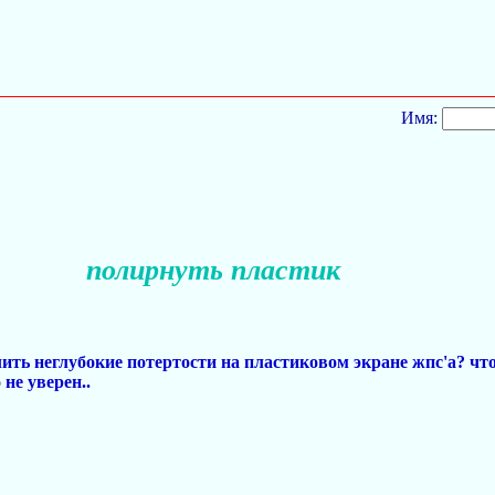
Имя:
полирнуть пластик
лить неглубокие потертости на пластиковом экране жпс'а? чт
 не уверен..