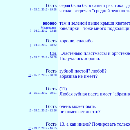
Гость
серая была бы в самый раз. тока где 
6
-
03.01.2012 - 19:28
я тоже встречал "средней зелености
юююю
там и зеленой выше крыши хватает
Модератор
ювелирки - тоже много подходящих
7
-
04.01.2012 - 03:18
Гость
хорошо, спасибо
8
-
04.01.2012 - 08:42
CK
...частенько пластмассы и оргсте
9
-
05.01.2012 - 00:08
Получалось хорошо.
Гость
зубной пастой? любой?
10
-
05.01.2012 - 08:30
абразива не имеет?
Гость
(11)
11
-
05.01.2012 - 09:01
Любая зубная паста имеет "абразив
Гость
очень может быть.
12
-
05.01.2012 - 12:26
не помешает ли это?
Гость
13, а как иначе? Полировать тольк
13
-
09.01.2012 - 16:55