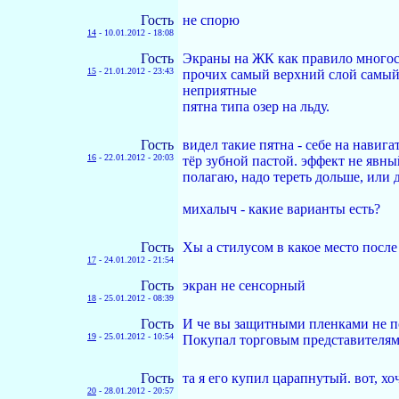
Гость
не спорю
14
-
10.01.2012 - 18:08
Гость
Экраны на ЖК как правило много
15
-
21.01.2012 - 23:43
прочих самый верхний слой самый 
неприятные
пятна типа озер на льду.
Гость
видел такие пятна - себе на навигат
16
-
22.01.2012 - 20:03
тёр зубной пастой. эффект не явны
полагаю, надо тереть дольше, или 
михалыч - какие варианты есть?
Гость
Хы а стилусом в какое место после
17
-
24.01.2012 - 21:54
Гость
экран не сенсорный
18
-
25.01.2012 - 08:39
Гость
И че вы защитными пленками не п
19
-
25.01.2012 - 10:54
Покупал торговым представителям 
Гость
та я его купил царапнутый. вот, х
20
-
28.01.2012 - 20:57