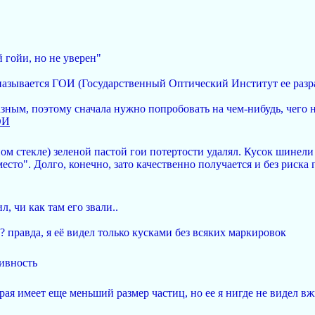
 гойи, но не уверен"
а называется ГОИ (Государственный Оптический Институт ее разр
азным, поэтому сначала нужно попробовать на чем-нибудь, чего н
ГОИ
ном стекле) зеленой пастой гои потертости удалял. Кусок шинели
есто". Долго, конечно, зато качественно получается и без риска 
, чи как там его звали..
ть? правда, я её видел только кусками без всяких маркировок
зивность
ая имеет еще меньший размер частиц, но ее я нигде не видел вжи