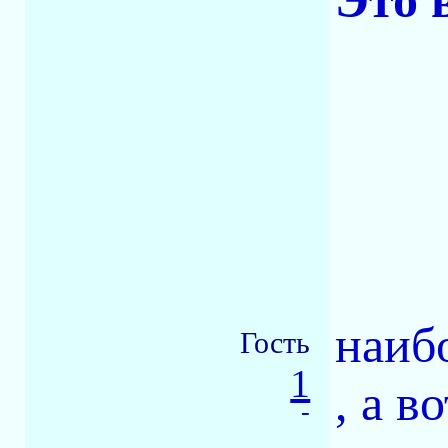
Это 
наиб
Гость
1
, а в
-