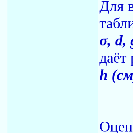
Для 
табл
σ, d, 
даёт
h (см
Оцен