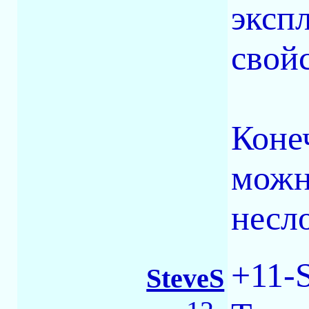
эксп
свойс
Коне
можн
несл
+11-
SteveS