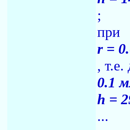
;
при
r = 0
, т.е
0.1 
h = 2
...