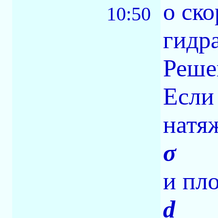
о ск
10:50
гидра
Реше
Если
натя
σ
и пл
d