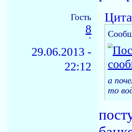
Цита
Гость
8
Сообщ
-
29.06.2013 -
22:12
а поче
то вод
пост
банке