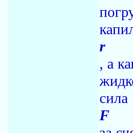
погр
капи
r
, а к
жидк
сила
F
за с