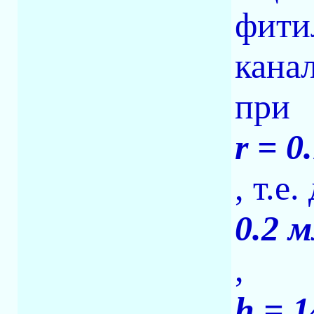
фити
кана
при
r = 0
, т.е
0.2 
,
h = 1