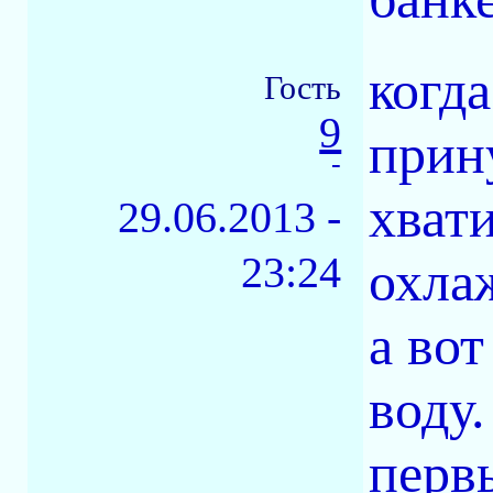
когда
Гость
9
прин
-
хват
29.06.2013 -
23:24
охла
а во
воду.
перв