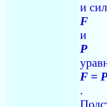
и си
F
и
P
урав
F = 
.
Подс