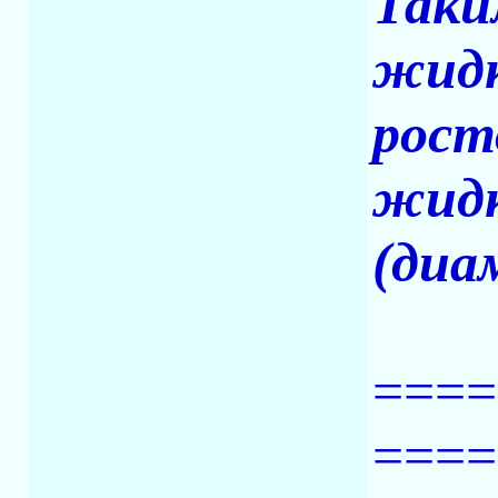
Таки
жидк
рост
жидк
(диа
====
====