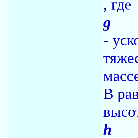
, где
g
- уск
тяже
масс
В ра
высо
h