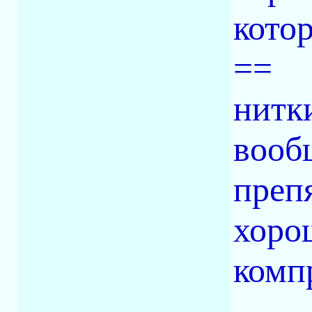
котор
==
нитк
вооб
препя
хоро
комп