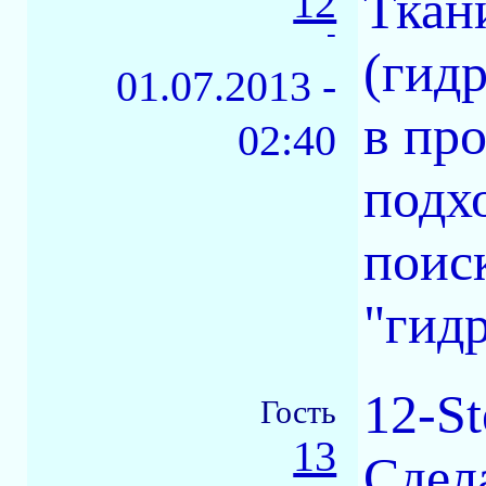
12
Ткан
-
(гид
01.07.2013 -
в пр
02:40
подх
поис
"гид
12-St
Гость
13
Сдела