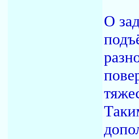
О за
подъ
разн
пове
тяжес
Таки
допо