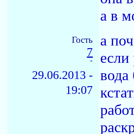
а в м
а по
Гость
7
если 
-
вода 
29.06.2013 -
19:07
кста
работ
раск