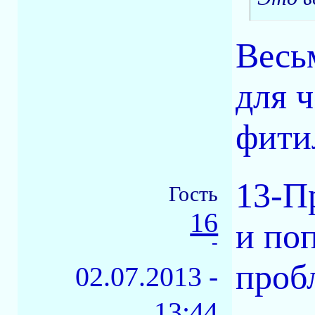
Весь
для 
фити
13-П
Гость
16
и по
-
проб
02.07.2013 -
13:44