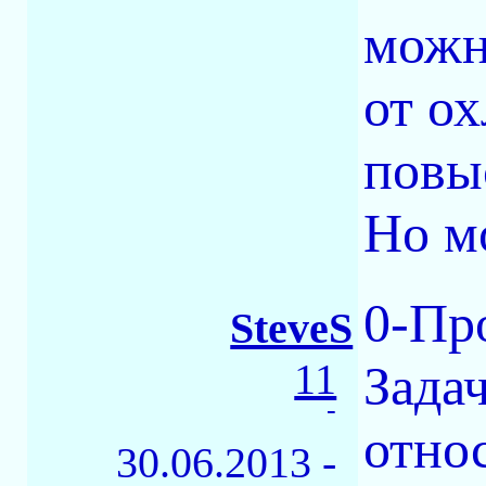
можн
от о
повы
Но м
0-Пр
SteveS
11
Зада
-
отно
30.06.2013 -