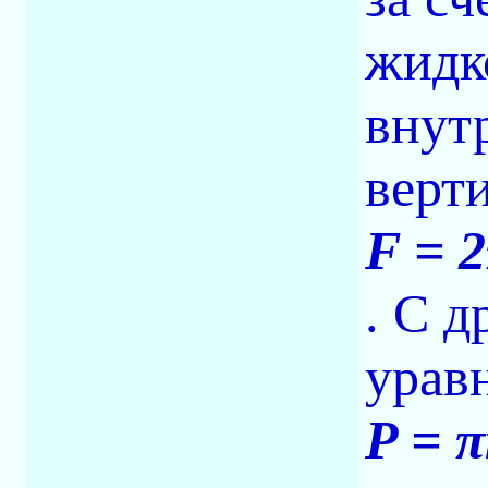
жидк
внут
верт
F = 
. С д
урав
P = 