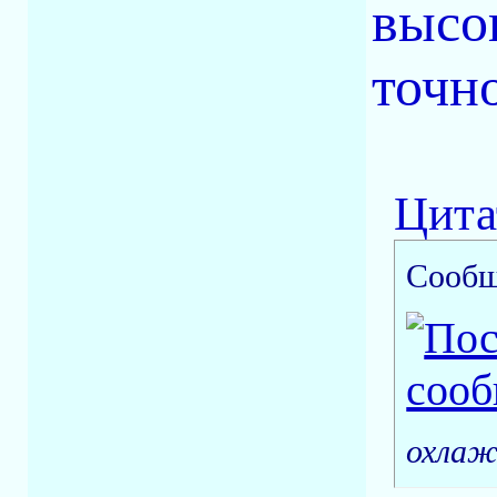
высок
точно
Цита
Сообщ
охлаж