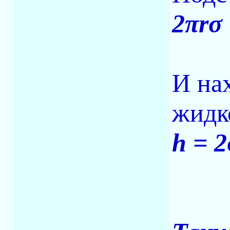
2πrσ
И на
жидк
h = 2