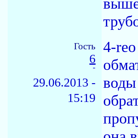
выше
труб
4-reo
Гость
6
обма
-
воды 
29.06.2013 -
15:19
обра
проп
она 