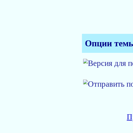
Опции тем
П