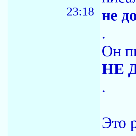
23:18
не д
.
Он п
НЕ 
.
Это 