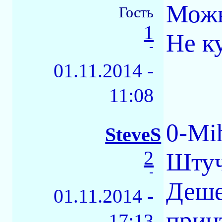
Можн
Гость
1
Не ку
-
01.11.2014 -
11:08
0-Mi
SteveS
2
Штуч
-
Деше
01.11.2014 -
прин
17:13