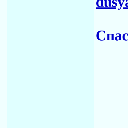
dusy
Cпас