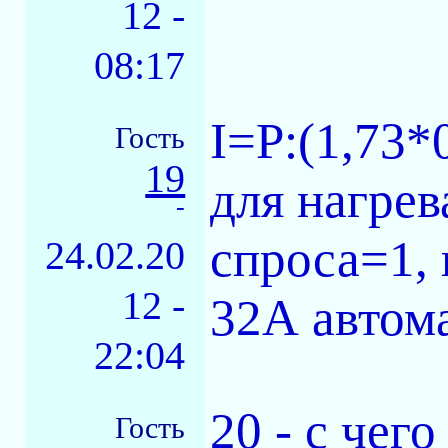
12 -
08:17
I=P:(1,73*
Гость
19
для нагрев
-
спроса=1, 
24.02.20
12 -
32А автома
22:04
20 - с чег
Гость