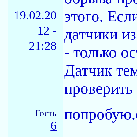
-
этого. Есл
19.02.20
12 -
датчики из
21:28
- только о
Датчик те
проверить 
попробую.
Гость
6
-