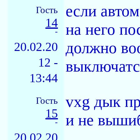
если автом
Гость
14
на него по
-
должно во
20.02.20
12 -
выключатся
13:44
vxg дык п
Гость
15
и не вышиб
-
20.02.20