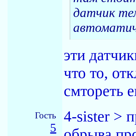
датчик те
автоматич
эти датчик
что то, от
смтореть е
4-sister >
Гость
5
обрыва про