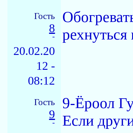
Обогреват
Гость
8
рехнуться 
-
20.02.20
12 -
08:12
9-Ёроол Гу
Гость
9
Если други
-