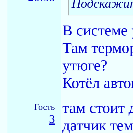
Подскажит
В системе 
Там термор
утюге?
Котёл авт
там стоит 
Гость
3
датчик тем
-