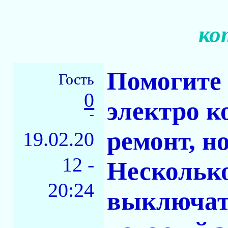
ко
Помогите 
Гость
0
электро к
-
ремонт, н
19.02.20
12 -
Несколько
20:24
выключать