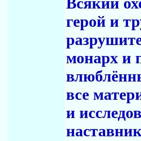
Всякий ох
герой и тр
разрушите
монарх и 
влюблённы
все матер
и исследо
наставник