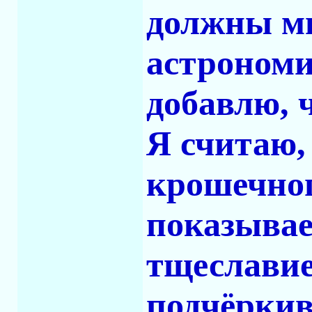
должны мы
астрономи
добавлю, 
Я считаю,
крошечног
показывае
тщеславие
подчёркив