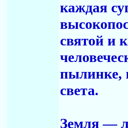
каждая су
высокопос
святой и 
человечес
пылинке, 
света.
Земля — л