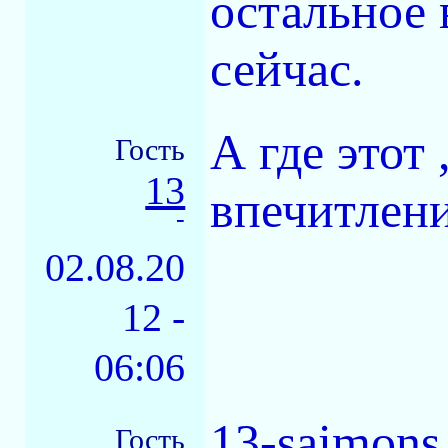
остальное 
сейчас.
А где этот 
Гость
13
впечитлени
-
02.08.20
12 -
06:06
13-saimons
Гость