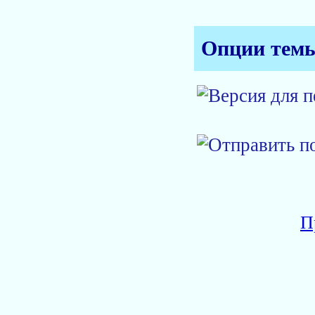
Опции тем
П