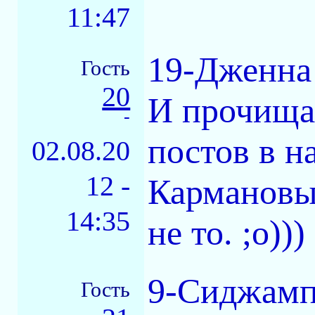
11:47
19-Дженна
Гость
20
И прочища
-
постов в н
02.08.20
12 -
Кармановым
14:35
не то. ;о)))
9-Сиджамп
Гость