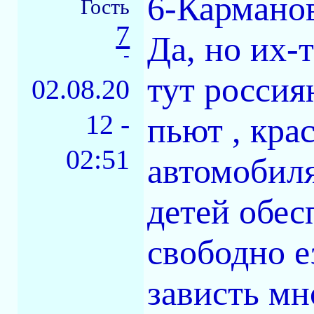
6-Кармано
Гость
7
Да, но их-
-
тут россия
02.08.20
12 -
пьют , кра
02:51
автомобиля
детей обес
свободно е
зависть мн