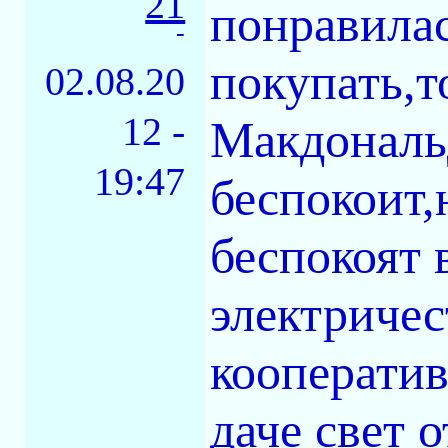
21
понравила
-
покупать,т
02.08.20
12 -
Макдональ
19:47
беспокоит,
беспокоят
электричес
кооператив
даче свет о