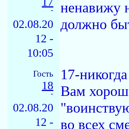
17
ненавижу 
-
должно быт
02.08.20
12 -
10:05
17-никогда
Гость
18
Вам хорошо
-
"воинству
02.08.20
12 -
во всех см