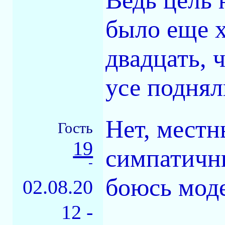
Ведь цель
было еще х
двадцать, 
усе поднял
Нет, местн
Гость
19
симпатичны
-
боюсь моде
02.08.20
12 -