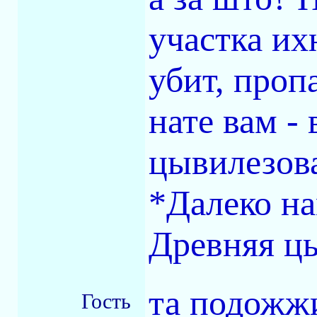
участка их
убит, пропа
нате вам -
цывилезов
*Далеко на
Древняя цы
та подожжи
Гость