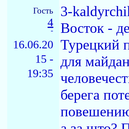
3-kaldyrchi
Гость
4
Восток - де
-
Турецкий 
16.06.20
15 -
для майдан
19:35
человечест
берега пот
повешению 
а за што? 