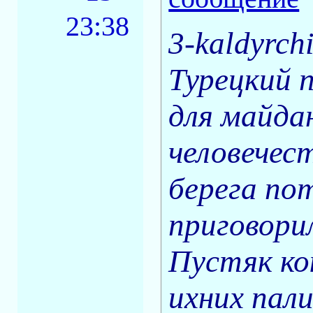
23:38
3-kaldyrch
Турецкий 
для майда
человечест
берега по
приговори
Пустяк ко
ихних пали