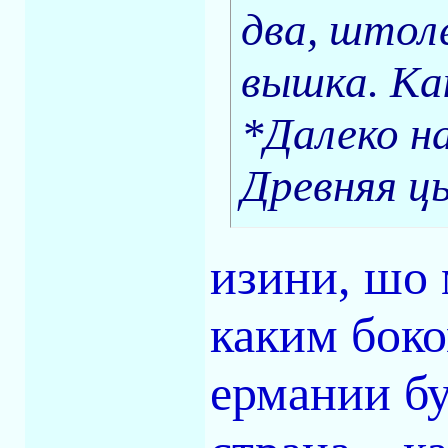
два, штоле
вышка. Ка
*Далеко н
Древняя цы
изини, шо 
каким боко
ермании бу