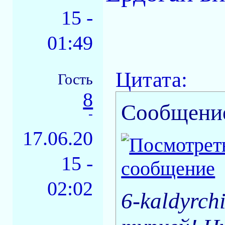
15 -
01:49
Цитата:
Гость
8
Сообщени
-
17.06.20
15 -
02:02
6-kaldyrch