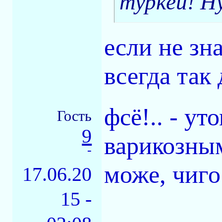
туркей! Н
если не зн
всегда так 
фсё!.. - ут
Гость
9
варикозным
-
може, чиго
17.06.20
15 -