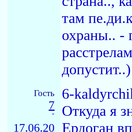
страна.., 
там пе.ди.
охраны.. -
расстрелам
допустит..)
6-kaldyrchi
Гость
7
Откуда я з
-
Ердоган вп
17.06.20