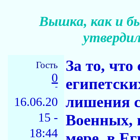
Вышка, как и б
утверди
За то, что
Гость
0
египетски
-
лишения с
16.06.20
15 -
Военных,
18:44
мере, в Ег