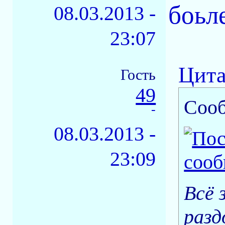
боьле
08.03.2013 -
23:07
Цита
Гость
49
Соо
-
08.03.2013 -
23:09
Всё 
разд