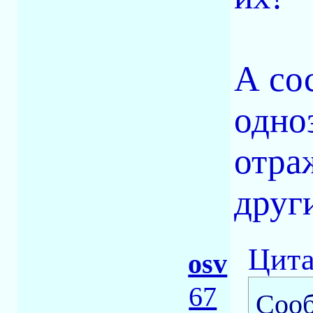
А со
одно
отра
друг
Цита
osv
67
Соо