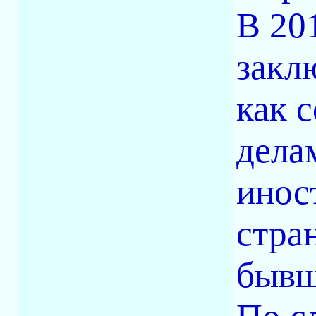
В 20
закл
как 
дела
инос
стра
бывш