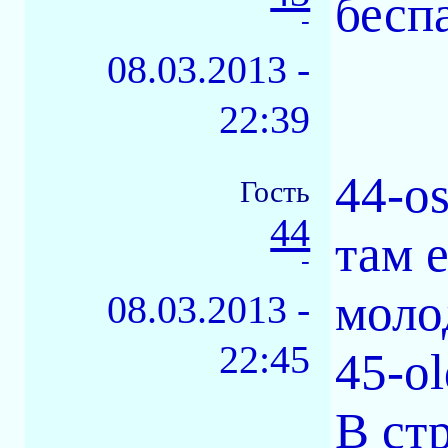
бесп
-
08.03.2013 -
22:39
44-os
Гость
44
там 
-
моло
08.03.2013 -
22:45
45-o
В ст