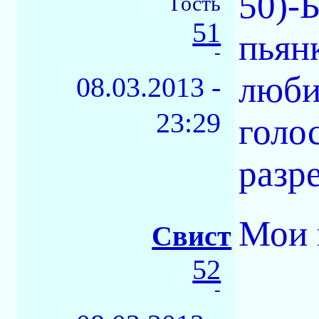
50)-
Гость
51
пьянк
-
люби
08.03.2013 -
23:29
голо
разр
Мои 
Свист
52
-