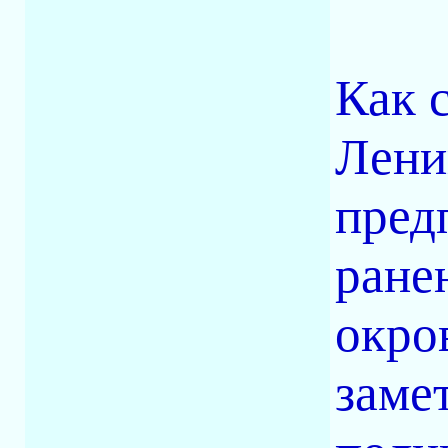
Как 
Лени
пред
ране
окро
заме