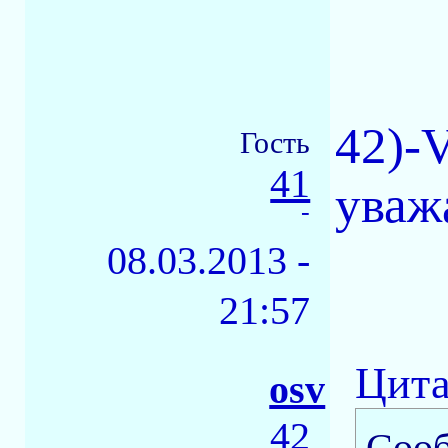
42)-V
Гость
41
уваж
-
08.03.2013 -
21:57
Цита
osv
42
Соо