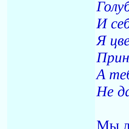
Голу
И се
Я цв
Прин
А те
Не д
Мы л