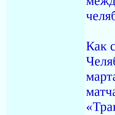
межд
челя
Как 
Челя
март
матч
«Тра