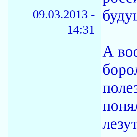
буду
09.03.2013 -
14:31
А во
боро
поле
поня
лезут