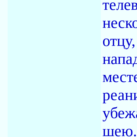
теле
неск
отцу,
напа
месте
реан
убеж
шею