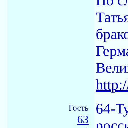
По с
Тать
брак
Герм
Вели
http:
64-Ty
Гость
63
росс
-