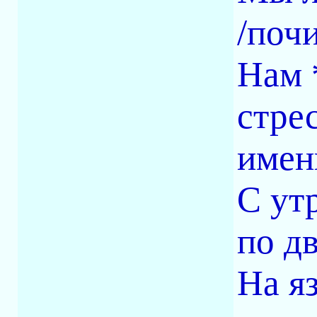
/поч
Нам 
стре
имен
С ут
по д
На яз