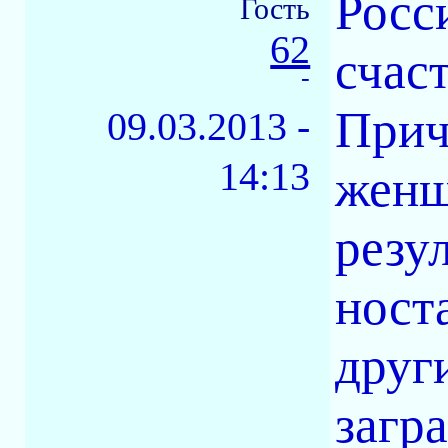
Росс
Гость
62
счас
-
Прич
09.03.2013 -
14:13
женщ
резу
ност
друг
загр