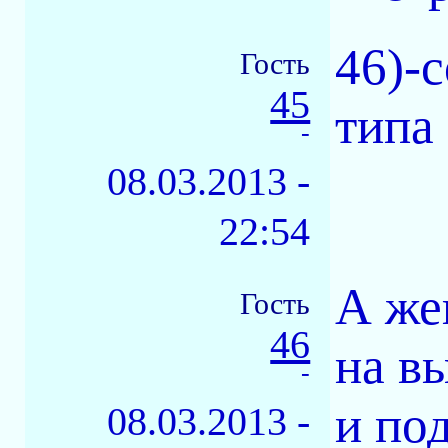
46)-c
Гость
45
типа 
-
08.03.2013 -
22:54
А же
Гость
46
на в
-
и под
08.03.2013 -