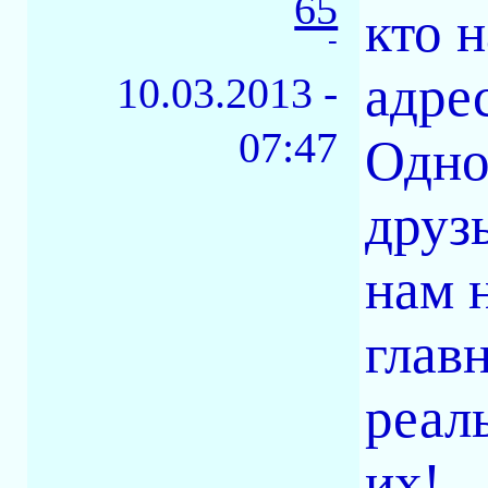
65
кто 
-
адре
10.03.2013 -
07:47
Одно
друз
нам н
глав
реал
их!