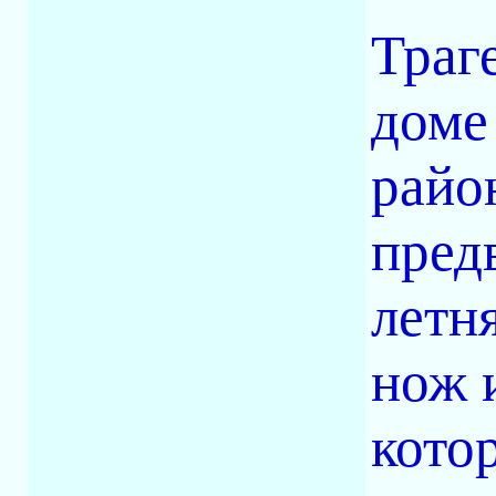
Траг
доме
райо
пред
летн
нож 
кото