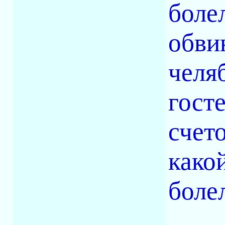
боле
обви
челя
гост
счет
како
боле