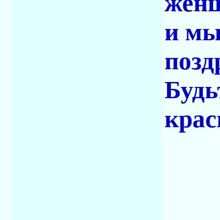
женщ
и мы
позд
Будь
крас