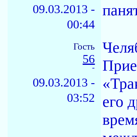
панят
09.03.2013 -
00:44
Челя
Гость
56
Прие
-
«Тра
09.03.2013 -
03:52
его 
врем