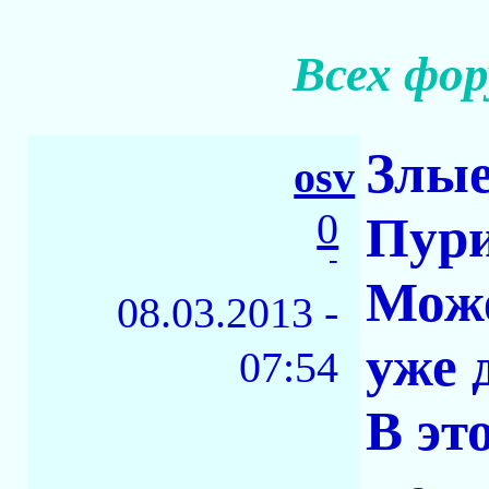
Всех фор
Злые
osv
0
Пур
-
Може
08.03.2013 -
уже 
07:54
В эт