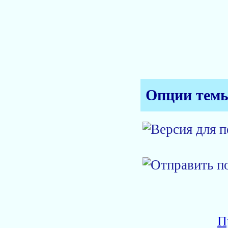
Опции тем
П