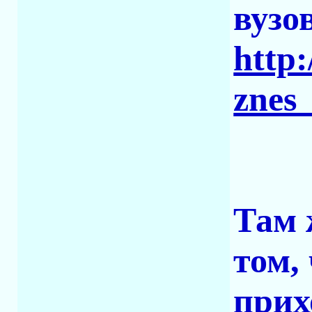
вузо
http:
znes
Там 
том,
прих