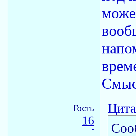
може
вооб
напо
врем
Смыс
Цита
Гость
16
Соо
-