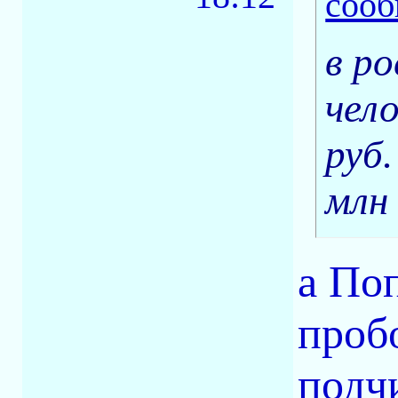
в р
чел
руб.
млн
а По
проб
подч