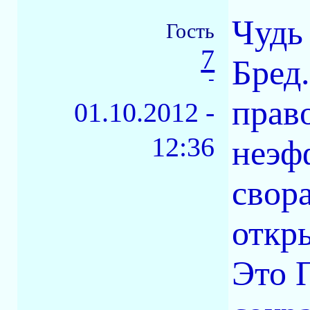
Чудь
Гость
7
Бред
-
право
01.10.2012 -
12:36
неэф
свор
откр
Это 