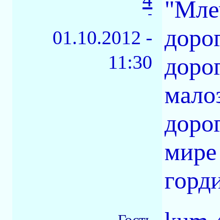
"Мле
-
доро
01.10.2012 -
11:30
дорог
мало
дорог
мире
горд
Гость