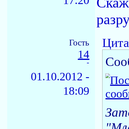
17:20
Скаж
разр
Цита
Гость
14
Соо
-
01.10.2012 -
18:09
Зат
"Мл