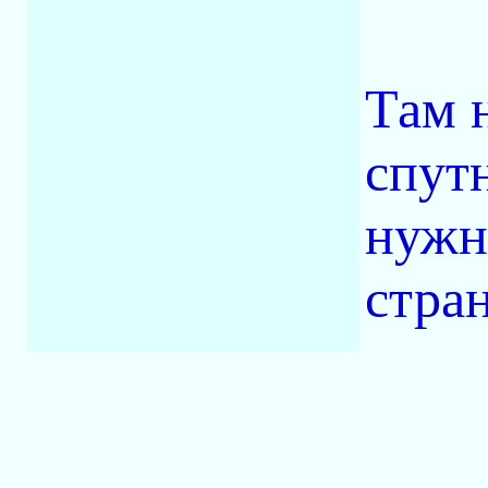
Там 
спут
нужн
стра