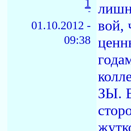
1
лишн
-
вой, 
01.10.2012 -
09:38
ценн
года
колл
ЗЫ. 
стор
жутк