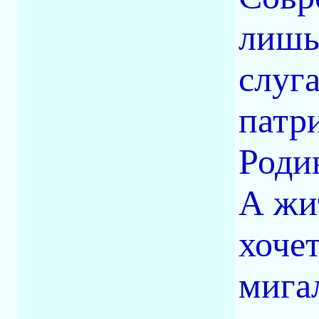
лишь 
слуг
патр
Роди
А жи
хочет
мига