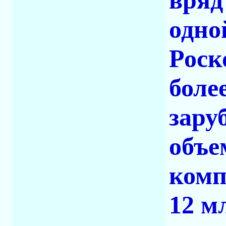
вряд
одно
Роск
боле
зару
объе
комп
12 м