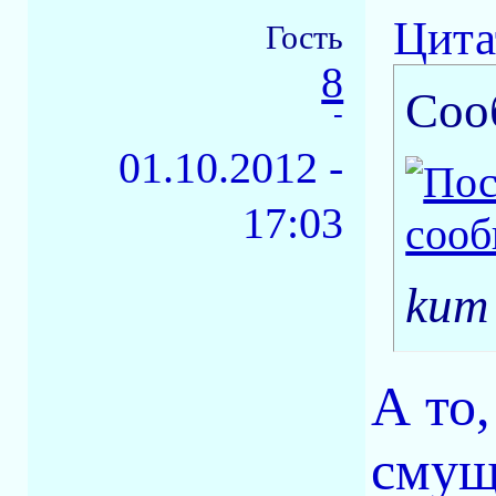
Цита
Гость
8
Соо
-
01.10.2012 -
17:03
kum
А то,
смущ