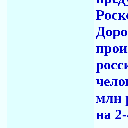
Роск
Доро
прои
росс
чело
млн 
на 2