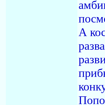
амби
посм
А ко
разв
разв
приб
конк
Попо