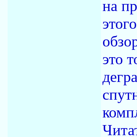
на п
этого
обзо
это 
дегр
спут
комп
Читат