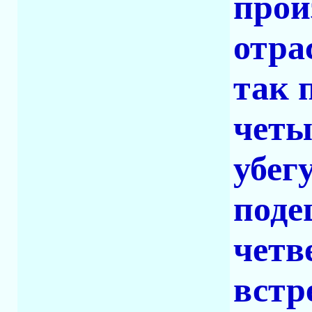
прои
отра
так 
четы
убег
поде
четв
встр