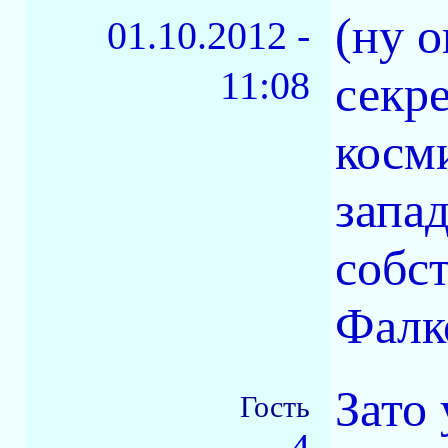
(ну 
01.10.2012 -
11:08
секр
косм
запад
собс
Фалко
Зато 
Гость
4