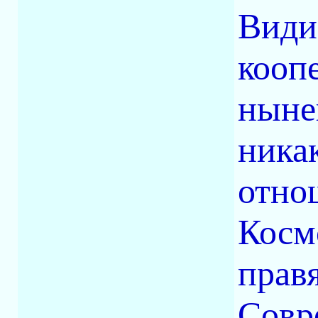
Види
кооп
ныне
ника
отно
Косм
прав
Совр