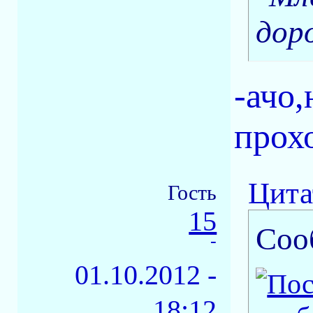
дор
-ачо
прох
Цита
Гость
15
Соо
-
01.10.2012 -
18:12