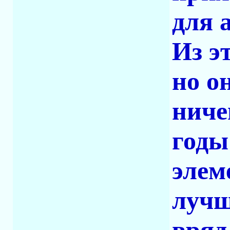
для 
Из э
но о
ниче
годы
элем
лучш