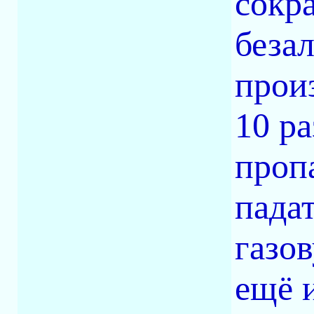
сокр
беза
произ
10 р
проп
пада
газо
ещё 