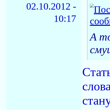
02.10.2012 -
10:17
А т
сму
Cтат
слов
стан