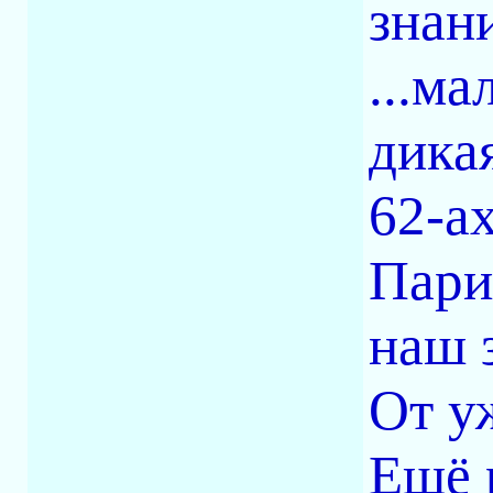
знан
...м
дика
62-а
Пари
наш 
От уж
Ещё 