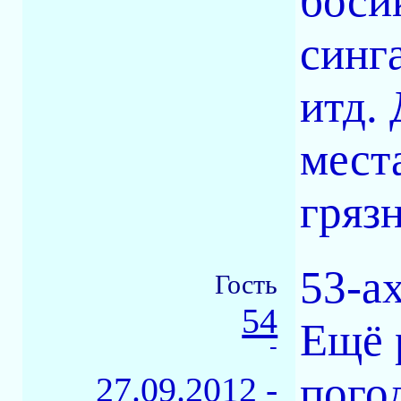
боси
синг
итд.
мест
гряз
53-а
Гость
54
Ещё 
-
пого
27.09.2012 -