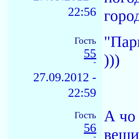
22:56
горо
"Пар
Гость
55
)))
-
27.09.2012 -
22:59
А чо
Гость
56
вещи
-