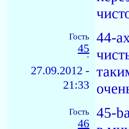
чист
44-а
Гость
45
чист
-
таки
27.09.2012 -
21:33
очен
45-b
Гость
46