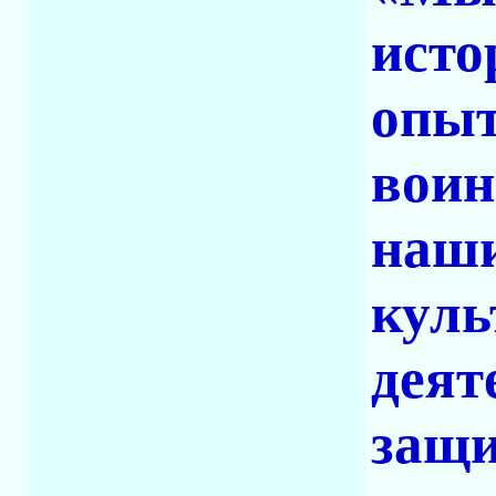
исто
опыт
воин
наши
куль
деят
защи