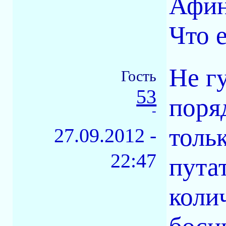
Афин
Что 
Не г
Гость
53
поря
-
тольк
27.09.2012 -
22:47
пута
коли