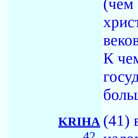
(чем
хрис
веков
К че
госу
боль
(41)
KRIHA
42