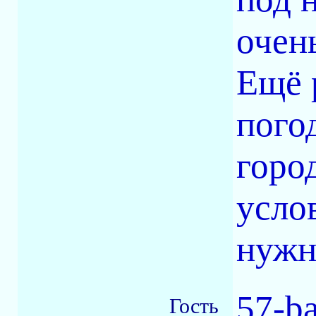
очен
Ещё 
пого
город
усло
нужн
57-b
Гость