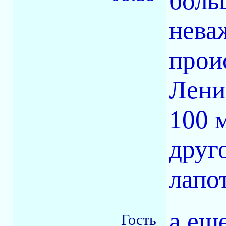
боль
нева
проис
Лени
100 
друг
лапо
а ещ
Гость