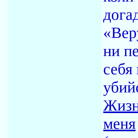
дога
«Вер
ни п
себя
убий
Жизн
меня