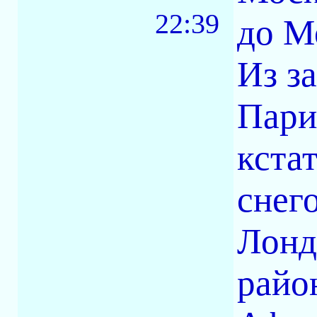
22:39
до М
Из з
Пари
кста
снего
Лонд
райо