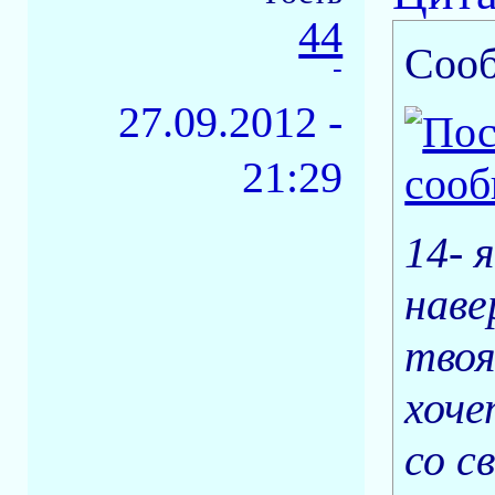
44
Соо
-
27.09.2012 -
21:29
14- 
наве
твоя
хоче
со с