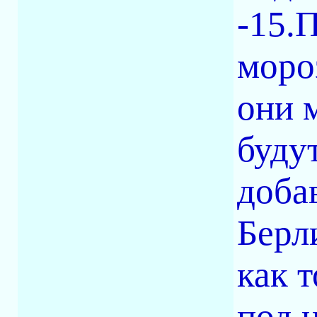
-15.
моро
они 
буду
доба
Берл
как 
под н