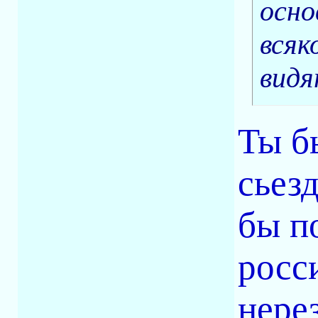
осно
всяк
видя
Ты б
сьез
бы п
росс
нере