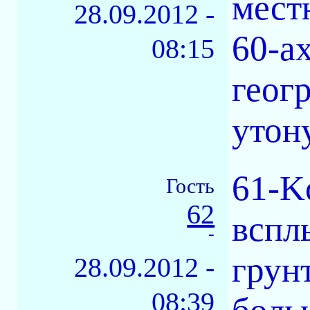
мест
28.09.2012 -
60-а
08:15
геогр
утон
61-Ko
Гость
62
вспл
-
грунт
28.09.2012 -
08:39