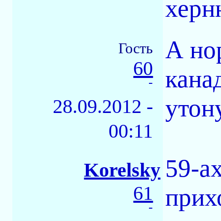
херн
А но
Гость
60
кана
-
утон
28.09.2012 -
00:11
59-а
Korelsky
61
прих
-