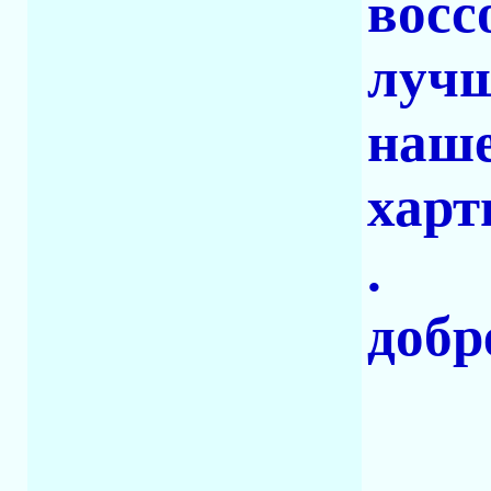
восс
лучш
наше
харт
.
добре