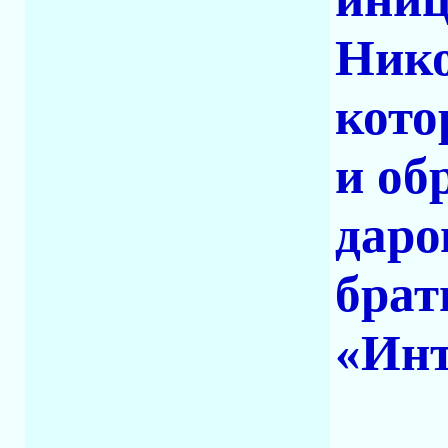
Нико
кото
и об
даро
брат
«Инт