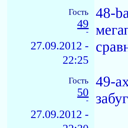
48-b
Гость
49
мега
-
срав
27.09.2012 -
22:25
49-а
Гость
50
забу
-
27.09.2012 -