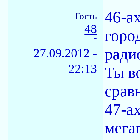
46-а
Гость
48
горо
-
ради
27.09.2012 -
22:13
Ты в
срав
47-а
мега