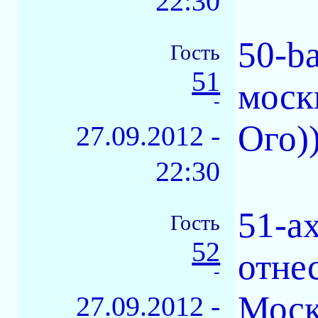
22:30
50-ba
Гость
51
моск
-
Ого))
27.09.2012 -
22:30
51-а
Гость
52
отне
-
Моск
27.09.2012 -