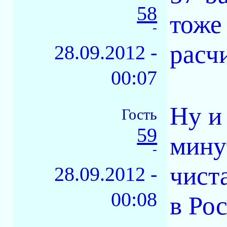
58
тоже
-
расч
28.09.2012 -
00:07
Ну и 
Гость
59
мину
-
чист
28.09.2012 -
00:08
в Ро