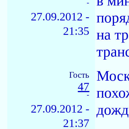
в ми
-
поря
27.09.2012 -
21:35
на т
тран
Моск
Гость
47
похо
-
дожд
27.09.2012 -
21:37