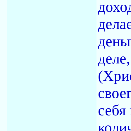
доход
дела
день
деле
(Хри
свое
себя
коли