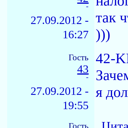
налог
-
так ч
27.09.2012 -
)))
16:27
42-K
Гость
43
Заче
-
я до
27.09.2012 -
19:55
Цита
Гость