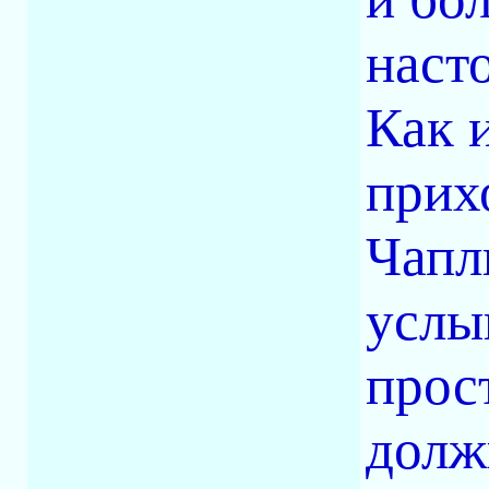
наст
Как и
прих
Чапл
услы
прос
долж