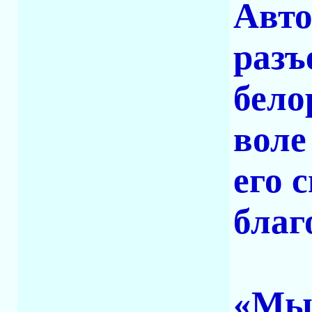
Авто
разъ
бело
воле
его 
благ
«Мы,