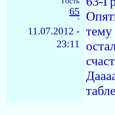
63-Г
Гость
65
Опять
-
тему 
11.07.2012 -
23:11
оста
счас
Дааа
табле