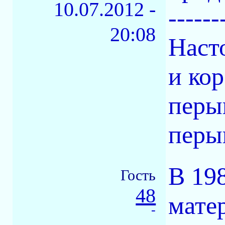
10.07.2012 -
------
20:08
Наст
и кор
перы
перыш
В 19
Гость
48
мате
-