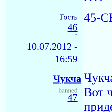
45-СН
Гость
46
-
10.07.2012 -
16:59
Чукча
Чукча
Вот ч
banned
47
приде
-