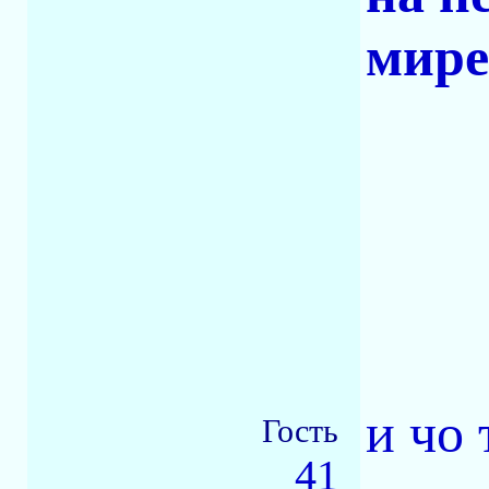
мире
и чо 
Гость
41