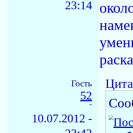
23:14
окол
намек
умен
раска
Цита
Гость
52
Соо
-
10.07.2012 -