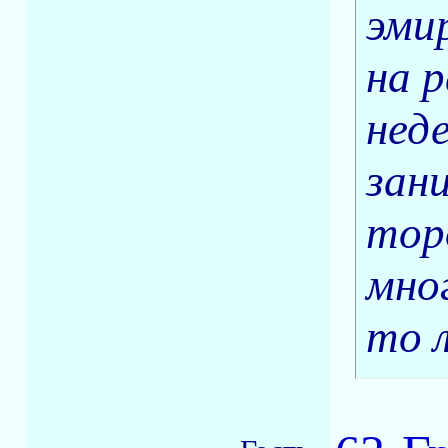
эми
на 
неде
зан
тор
мно
то л