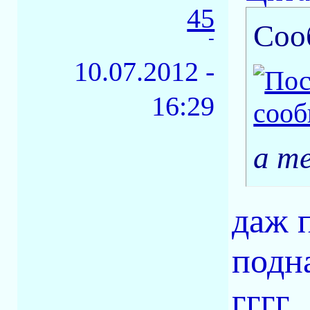
45
Соо
-
10.07.2012 -
16:29
а т
даж п
подн
гггг