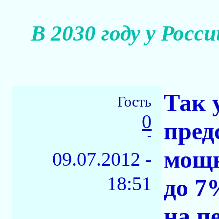
В 2030 году у Росс
Так 
Гость
0
пред
-
мощн
09.07.2012 -
18:51
до 7
на п