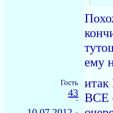
Похо
конч
туто
ему 
итак 
Гость
43
ВСЕ 
-
очер
10.07.2012 -