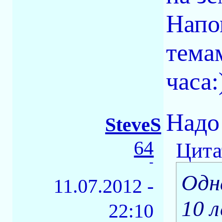
Напо
тема
часа:
Надо 
SteveS
64
Цита
-
Одн
11.07.2012 -
10 
22:10