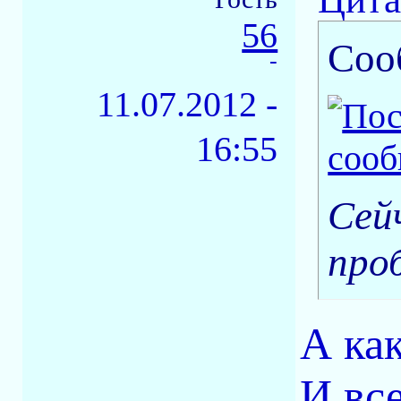
56
Соо
-
11.07.2012 -
16:55
Сей
про
А ка
И вс