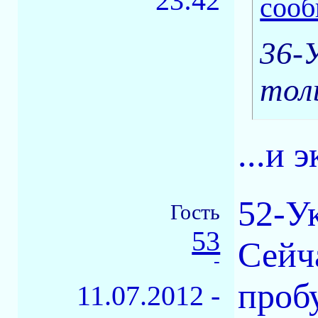
23:42
36-
тол
...и 
52-У
Гость
53
Сейч
-
проб
11.07.2012 -