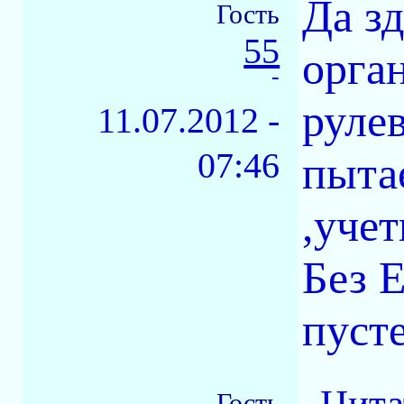
Да з
Гость
55
орга
-
руле
11.07.2012 -
07:46
пыта
,учет
Без 
пуст
Цита
Гость