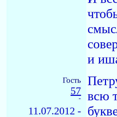
чтобы
смыс
совер
и иш
Петру
Гость
57
всю 
-
букв
11.07.2012 -