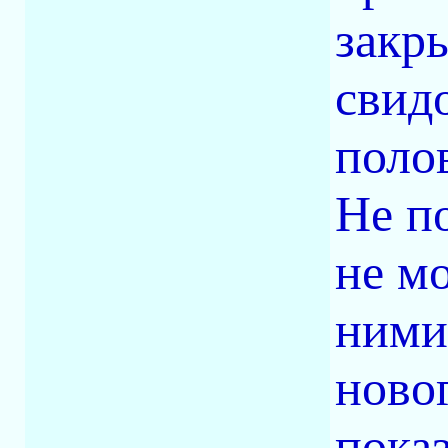
закр
свидо
поло
Не п
не м
ними
ново
пока