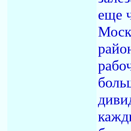
еще ч
Моск
район
рабо
боль
диви
кажд