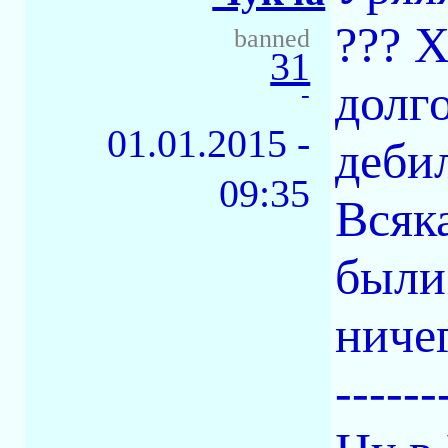
??? Х
banned
31
долг
-
01.01.2015 -
деби
09:35
Всяка
были
ниче
------