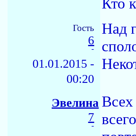
Кто к
Над 
Гость
6
спол
-
Неко
01.01.2015 -
00:20
Всеx
Эвелина
7
всег
-