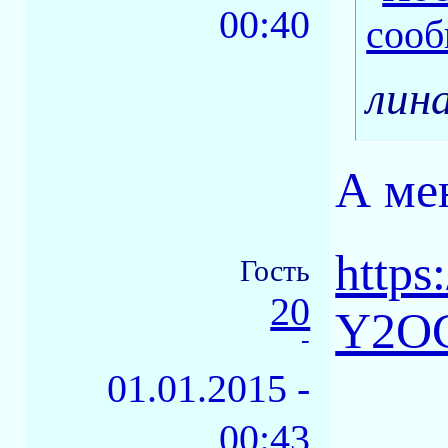
00:40
лин
А мен
http
Гость
20
Y2OC
-
01.01.2015 -
00:43