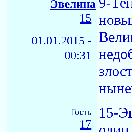
9-Те
Эвелина
15
новы
-
Вели
01.01.2015 -
недо
00:31
злос
ныне
15-Э
Гость
17
один