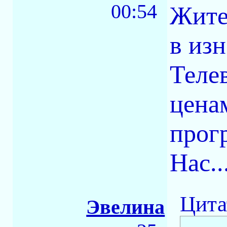
00:54
Жите
в из
Теле
цена
прог
Нас..
Цита
Эвелина