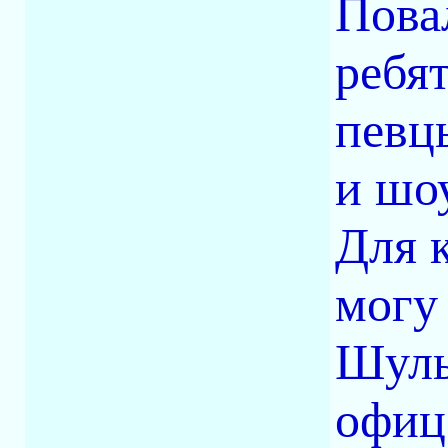
Повал
ребя
певц
и шо
Для 
могу
Шуль
офиц