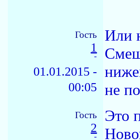
Или 
Гость
1
Смеш
-
ниже
01.01.2015 -
00:05
не по
Это 
Гость
2
Ново
-