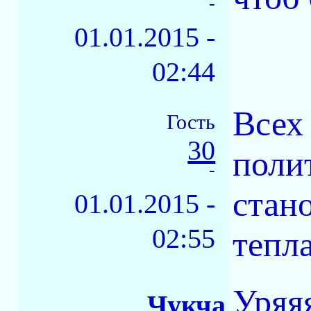
-
01.01.2015 -
02:44
Всех
Гость
30
полит
-
стан
01.01.2015 -
02:55
тепла
Уряя
Чукча