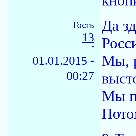
кноп
Да з
Гость
13
Росс
-
Мы, 
01.01.2015 -
00:27
выст
Мы п
Потом