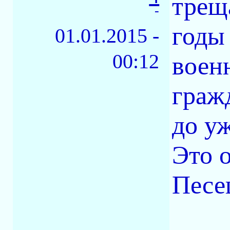
трещ
-
годы
01.01.2015 -
00:12
военн
граж
до у
Это о
Песе