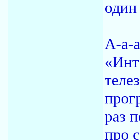
один 
А-а-а
«Инт
теле
прог
раз 
про 