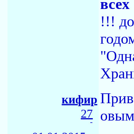
всеx
!!! 
годо
"Одн
Хран
Приве
кифир
27
овым
-