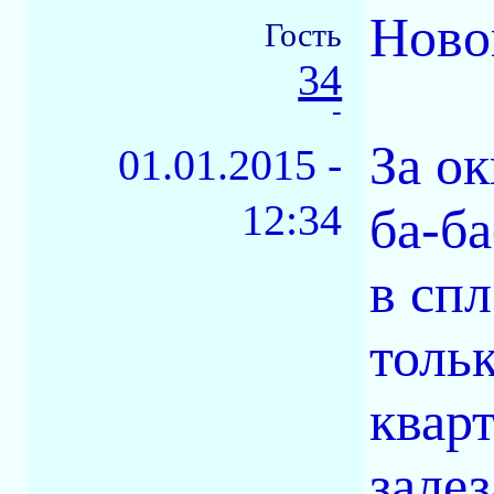
Ново
Гость
34
-
За ок
01.01.2015 -
12:34
ба-б
в сп
тольк
квар
залез