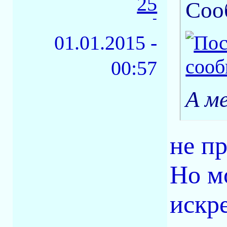
25
Соо
-
01.01.2015 -
00:57
А ме
не пр
Но м
искр