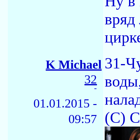
Ну в
вряд
цирке
31-Ч
K Michael
32
воды
-
нала
01.01.2015 -
(С) 
09:57