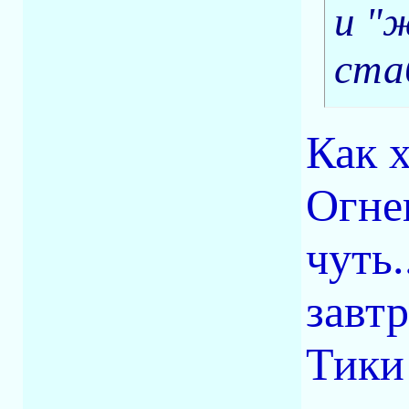
и "
ста
Как х
Огне
чуть.
завтр
Тики 