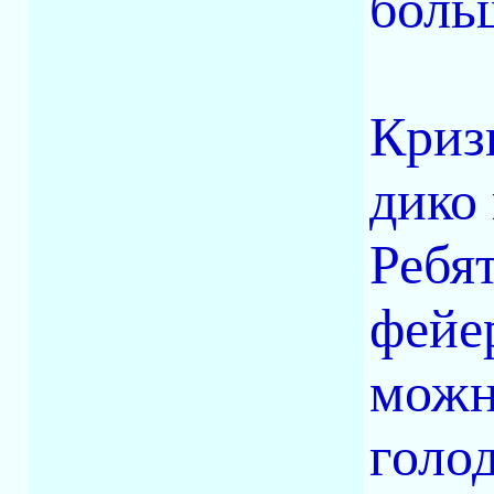
боль
Криз
дико
Ребят
фейер
можн
голо