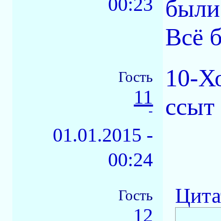
00:23
были
Всё б
10-Х
Гость
11
ссыт
-
01.01.2015 -
00:24
Цита
Гость
12