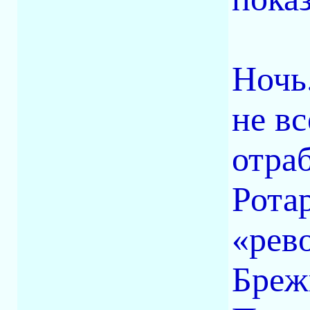
Ночь
не в
отра
Рота
«рев
Бреж