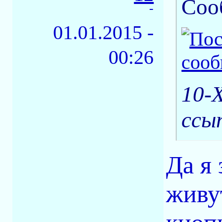
Соо
-
01.01.2015 -
00:26
10-
ссы
Да я
живут