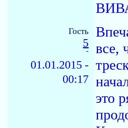
ВИВА
Впеч
Гость
5
все, 
-
трес
01.01.2015 -
00:17
нача
это р
прод