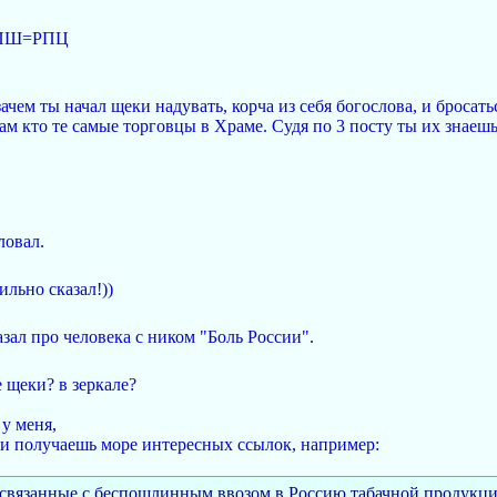
 ЦПШ=РПЦ
ачем ты начал щеки надувать, корча из себя богослова, и бросать
ам кто те самые торговцы в Храме. Судя по 3 посту ты их знаешь
ловал.
льно сказал!))
азал про человека с ником "Боль России".
е щеки? в зеркале?
 у меня,
 и получаешь море интересных ссылок, например:
связанные с беспошлинным ввозом в Россию табачной продукци