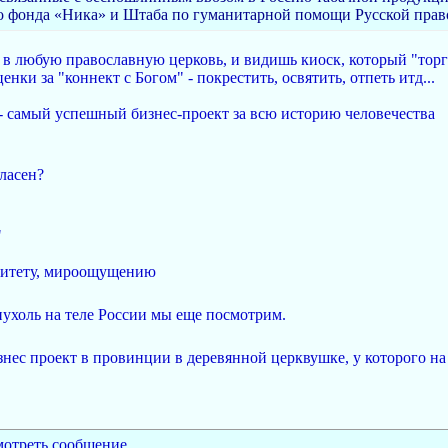
о фонда «Ника» и Штаба по гуманитарной помощи Русской прав
и в любую православную церковь, и видишь киоск, который "торг
енки за "коннект с Богом" - покрестить, освятить, отпеть итд...
, - самый успешный бизнес-проект за всю историю человечества
гласен?
"
алитету, мироощущению
опухоль на теле России мы еще посмотрим.
знес проект в провинции в деревянной церквушке, у которого на 