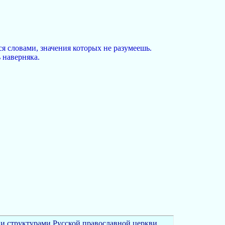
ся словами, значения которых не разумеешь.
 наверняка.
и структурами Русской православной церкви