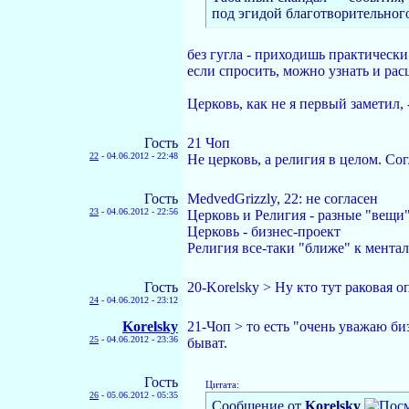
под эгидой благотворительног
без гугла - приходишь практическ
если спросить, можно узнать и расц
Церковь, как не я первый заметил
Гость
21 Чoп
22
-
04.06.2012 - 22:48
Не церковь, а религия в целом. Со
Гость
MedvedGrizzly, 22: не согласен
23
-
04.06.2012 - 22:56
Церковь и Религия - разные "вещи
Церковь - бизнес-проект
Религия все-таки "ближе" к мент
Гость
20-Korelsky > Ну кто тут раковая 
24
-
04.06.2012 - 23:12
Korelsky
21-Чoп > то есть "очень уважаю би
25
-
04.06.2012 - 23:36
быват.
Гость
Цитата:
26
-
05.06.2012 - 05:35
Сообщение от
Korelsky