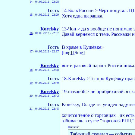
14
-
04.06.2012 - 22:28
Гость
14-Боль России > Черт попутал:
15
-
04.06.2012 - 22:29
Хотя одна шарашка.
Korelsky
13-Чoп > да я вообще не понимаю з
16
-
04.06.2012 - 22:37
Давай вернемся к теме. Расскажи н
Гость
В храме в Кущёвке:-
17
-
04.06.2012 - 22:37
[img]
[/img]
Korelsky
вот и раковый нарост России пожа
18
-
04.06.2012 - 22:38
Гость
18-Korelsky >Ты про Кущёвку прави
19
-
04.06.2012 - 22:40
Korelsky
19-mason66 > не прибрёхивай. я ск
20
-
04.06.2012 - 22:42
Гость
Korelsky, 16: где ты увидел надуты
21
-
04.06.2012 - 22:45
хочется тенбе о торговцах - их есть
забиваешь в гугле "торговля РПЦ"
Цитата:
Табачный скандал — события, 