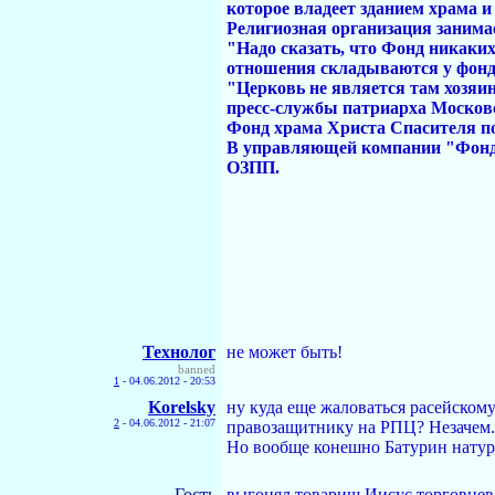
которое владеет зданием храма 
Религиозная организация занима
"Надо сказать, что Фонд никаки
отношения складываются у фонда
"Церковь не является там хозяи
пресс-службы патриарха Московс
Фонд храма Христа Спасителя по
В управляющей компании "Фонд 
ОЗПП.
Технолог
не может быть!
banned
1
-
04.06.2012 - 20:53
Korelsky
ну куда еще жаловаться расейском
2
-
04.06.2012 - 21:07
правозащитнику на РПЦ? Незачем.
Но вообще конешно Батурин натур
Гость
выгонял товарищ Иисус торговцев 