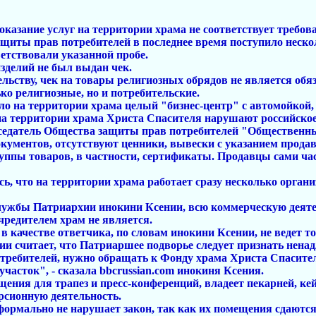
казание услуг на территории храма не соответствует требов
ащиты прав потребителей в последнее время поступило несколь
етствовали указанной пробе.
зделий не был выдан чек.
льству, чек на товары религиозных обрядов не является обя
ко религиозные, но и потребительские.
о на территории храма целый "бизнес-центр" с автомойкой
на территории храма Христа Спасителя нарушают российское 
едседатель Общества защиты прав потребителей "Обществен
окументов, отсутствуют ценники, вывески с указанием прода
ппы товаров, в частности, сертификаты. Продавцы сами част
сь, что на территории храма работает сразу несколько орга
лужбы Патриархии инокини Ксении, всю коммерческую деяте
чредителем храм не является.
в качестве ответчика, по словам инокини Ксении, не ведет т
 считает, что Патриаршее подворье следует признать ненад
потребителей, нужно обращать к Фонду храма Христа Спасите
часток", - сказала bbcrussian.com инокиня Ксения.
щения для трапез и пресс-конференций, владеет пекарней, к
рсионную деятельность.
формально не нарушает закон, так как их помещения сдаются