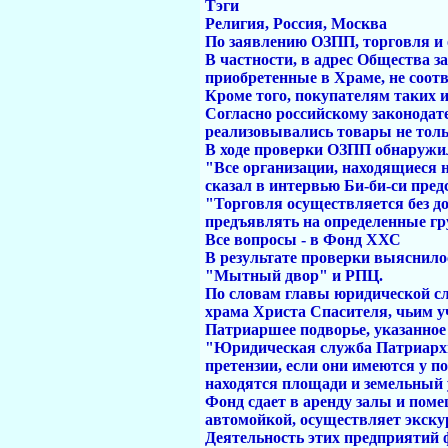
Тэги
Религия, Россия, Москва
По заявлению ОЗПП, торговля и о
В частности, в адрес Общества з
приобретенные в Храме, не соотв
Кроме того, покупателям таких и
Согласно российскому законодате
реализовывались товары не толь
В ходе проверки ОЗПП обнаружил
"Все организации, находящиеся 
сказал в интервью Би-би-си пр
"Торговля осуществляется без д
предъявлять на определенные гру
Все вопросы - в Фонд ХХС
В результате проверки выяснило
"Мытный двор" и РПЦ.
По словам главы юридической с
храма Христа Спасителя, чьим у
Патриаршее подворье, указанное 
"Юридическая служба Патриархии
претензии, если они имеются у 
находятся площади и земельный у
Фонд сдает в аренду залы и поме
автомойкой, осуществляет экску
Деятельность этих предприятий 