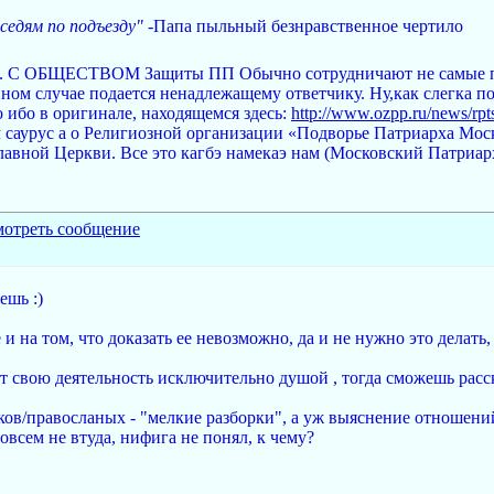
седям по подъезду"
-Папа пыльный безнравственное чертило
ким. C ОБЩЕСТВОМ Защиты ПП Обычно сотрудничают не самые п
анном случае подается ненадлежащему ответчику. Ну,как слегка
 ибо в оригинале, находящемся здесь:
http://www.ozpp.ru/news/rpts
л саурус а о Религиозной организации «Подворье Патриарха Мо
авной Церкви. Все это кагбэ намекаэ нам (Московский Патриар
ешь :)
 и на том, что доказать ее невозможно, да и не нужно это делать,
ат свою деятельность исключительно душой , тогда сможешь ра
ликов/правосланых - "мелкие разборки", а уж выяснение отношен
совсем не втуда, нифига не понял, к чему?