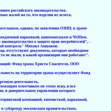
аниям российского законодательства.
ко жалоб на то, что изделия из золота,
зательным, однако, по заявлению ОЗПП, в храме
, подземной парковкой, киномонтажом и ЧОПом.
законодательство о защите прав потребителей", -
ный контроль" Михаил Аншаков.
вца, отсутствуют документы, которые необходимо
о не знали, в какой организации они работают".
низаций: Фонд храма Христа Спасителя, ООО
льность на территории храма осуществляет Фонд
орговую деятельность.
лежащим ответчиком по этому иску, и все
ля, в доверительном управлении которого
ейтеринговой компанией, химчисткой, парковкой,
 в субаренду московским правительством,