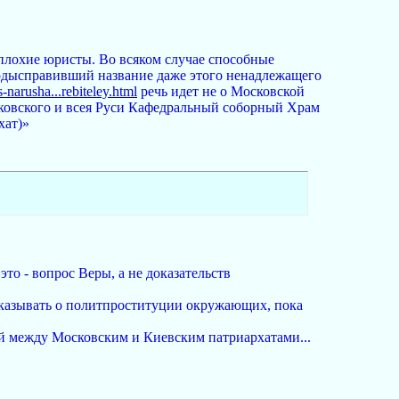
лохие юристы. Во всяком случае способные
 подысправивший название даже этого ненадлежащего
-narusha...rebiteley.html
речь идет не о Московской
сковского и всея Руси Кафедральный соборный Храм
хат)»
 это - вопрос Веры, а не доказательств
ссказывать о политпроституции окружающих, пока
ий между Московским и Киевским патриархатами...