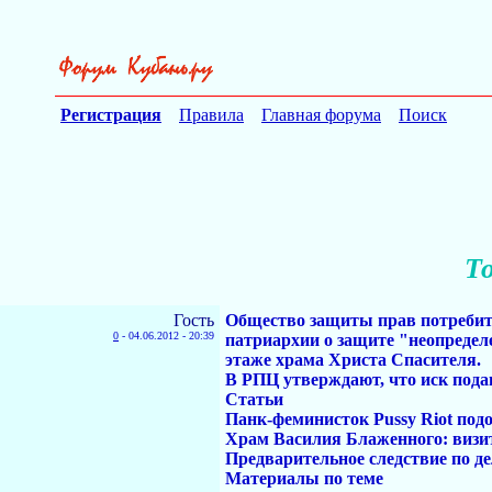
Регистрация
Правила
Главная форума
Поиск
Т
Гость
Общество защиты прав потребит
0
-
04.06.2012 - 20:39
патриархии о защите "неопредел
этаже храма Христа Спасителя.
В РПЦ утверждают, что иск подан
Статьи
Панк-феминисток Pussy Riot под
Храм Василия Блаженного: визит
Предварительное следствие по де
Материалы по теме