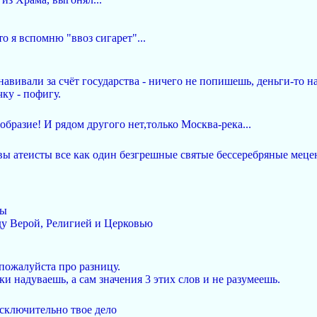
то я вспомню "ввоз сигарет"...
анавивали за счёт государства - ничего не попишешь, деньги-то н
ку - пофигу.
бразие! И рядом другого нет,только Москва-река...
 вы атеисты все как один безгрешные святые бессеребряные ме
ты
у Верой, Религией и Церковью
 пожалуйста про разницу.
ки надуваешь, а сам значения 3 этих слов и не разумеешь.
 исключительно твое дело