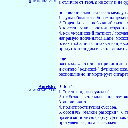
9
-
04.06.2012 - 21:39
в отличие от тебя, я не хочу и не б
но "шоб не было экцессов между н
1. душа общается с Богом напрямую
2. "идею Бога" как бывший физик 
3. крестился во взрослом возрасте 
4. как украинский патриот / госу
напрямую подчинятся Папе, московс
5. как глобалист считаю, что прав
придут в твой дом и заставят жить
еще...
очень уважаю попа в провинции в 
и считаю "редиской" функционера, 
беспошлинно ипмортирует сигареты
Korelsky
9-Чoп >
10
-
04.06.2012 - 22:15
1. "не читал, но осуждаю".
2. не бездоказательная, а не воз
3. аналогично
4. политпроституция суевера.
5. обозначь "мелкие разборки". Я 
организационную форму. Да и как 
прогуляешься, нам расскажешь.