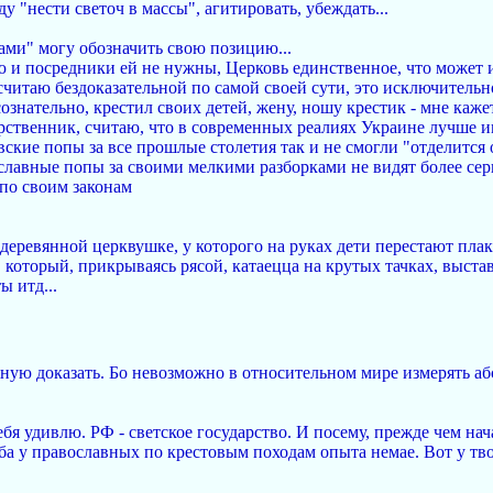
уду "нести светоч в массы", агитировать, убеждать...
ами" могу обозначить свою позицию...
 и посредники ей не нужны, Церковь единственное, что может и
считаю бездоказательной по самой своей сути, это исключительн
сознательно, крестил своих детей, жену, ношу крестик - мне каже
дарственник, считаю, что в современных реалиях Украине лучше 
кие попы за все прошлые столетия так и не смогли "отделится от
ославные попы за своими мелкими разборками не видят более серь
 по своим законам
деревянной церквушке, у которого на руках дети перестают плак
который, прикрываясь рясой, катаецца на крутых тачках, выста
 итд...
можную доказать. Бо невозможно в относительном мире измерять 
тебя удивлю. РФ - светское государство. И посему, прежде чем на
ба у православных по крестовым походам опыта немае. Вот у тв