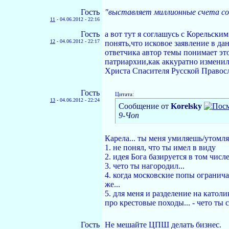
Гость
"выставляет миллионные счета со
11
-
04.06.2012 - 22:16
Гость
а вот тут я соглашусь с Корельс
12
-
04.06.2012 - 22:17
понять,что исковое заявление в д
ответчика автор темы понимает это
патриархии,как аккуратно измени
Христа Спасителя Русской Правосл
Гость
Цитата:
13
-
04.06.2012 - 22:24
Сообщение от
Korelsky
9-Чoп
Карела... ты меня умиляешь/утомля
1. не понял, что ты имел в виду
2. идея Бога базируется в том числе
3. чето ты нагородил...
4. когда московские попы огранич
же...
5. для меня и разделение на като
про крестовые походы... - чето ты 
Гость
Не мешайте ЦПШ делать бизнес.