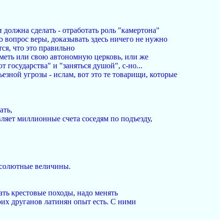
 должна сделать - отработать роль "камертона"
о вопрос веры, доказывать здесь ничего не нужно
тся, что это правильно
иметь или свою автономную церковь, или же
 государства" и "заняться душой", с-но...
езной угрозы - ислам, вот это те товарищи, которые
ать,
вляет миллионные счета соседям по подъезду,
абсолютные величины.
чать крестовые походы, надо менять
оих друганов латинян опыт есть. С ними