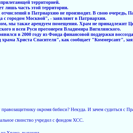
и прилегающей территорией.
ет лишь часть этой территории.
х отчислений в Патриархию не производит. В свою очередь, 
 с городом Москвой", - заявляют в Патриархии.
ном, мы также арендуем помещения. Храм не принадлежит Ц
кого и всея Руси протоиерея Владимира Вигилянского.
явился в 2000 году из Фонда финансовой поддержки воссозд
храма Христа Спасителя", как сообщает "Коммерсант", заяв
у правозащитнику окромя бибиси? Некуда. И зачем судиться с П
альное свинство учредил с фондом ХСС.
из Храма, выгонял...