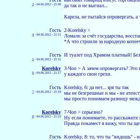
3
-
04.06.2012 - 21:09
да так и не выгнал...
Карела, не пытайся опровергать, а 
Гость
2-Korelsky >
4
-
04.06.2012 - 21:11
Ломали за счёт государства, восст
*А что строили за народную копееч
Гость
И туалет под Храмом платный! Безо
5
-
04.06.2012 - 21:15
Korelsky
3-Чoп > А зачем опровергать? Это
6
-
04.06.2012 - 21:17
у каждого свои грехи.
Гость
Korelsky, 6: да нет... зря ты так
7
-
04.06.2012 - 21:19
мы не безгрешные и мы - не атеис
мы просто понимаем разницу межд
Korelsky
7-Чoп > серьезно?
8
-
04.06.2012 - 21:23
Ну если понимаете, то расскажите
Правда покамест я вижу, что ты ще
Гость
Korelsky, 8: то, что ты "видишь" -