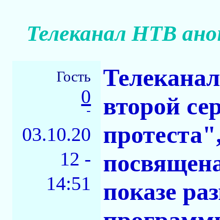
Телеканал НТВ ан
Телеканал
Гость
0
второй се
-
протеста",
03.10.20
12 -
посвящена
14:51
показе ра