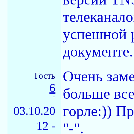
телеканало
успешной р
документе.
Очень заме
Гость
6
больше все
-
горле:)) П
03.10.20
12 -
"-".