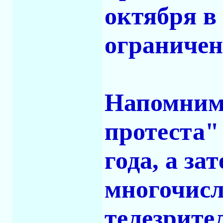
октября в
ограничени
Напомним,
протеста"
года, а за
многочис
телезрите