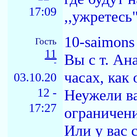
17:09
,,ужретесь"
10-saimons
Гость
11
Вы с т. Ан
-
часах, как
03.10.20
12 -
Неужели ва
17:27
ограничен
Или у вас