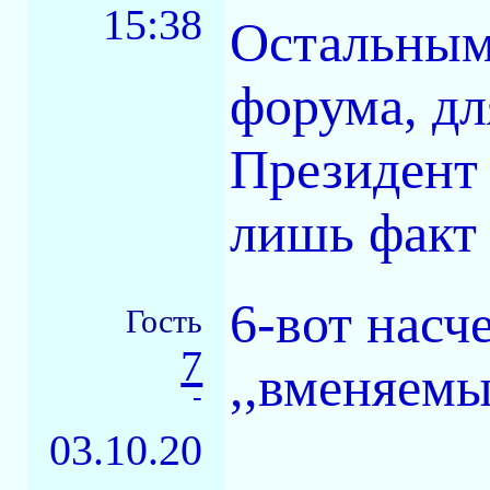
15:38
Остальным
форума, дл
Президент 
лишь факт 
6-вот насч
Гость
7
,,вменяемы
-
03.10.20