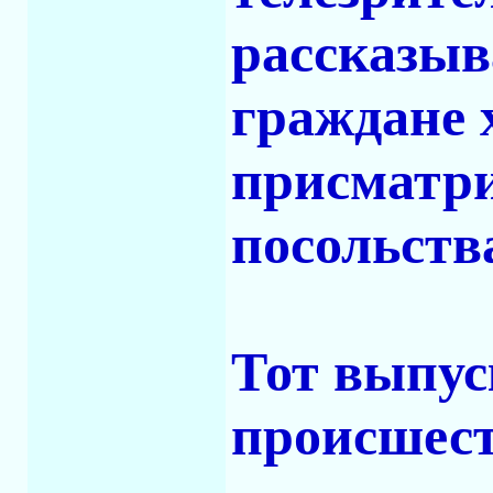
рассказыв
граждане х
присматри
посольст
Тот выпус
происшест