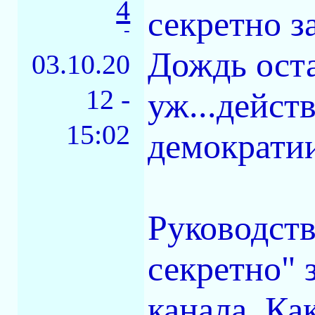
4
секретно з
-
Дождь остал
03.10.20
12 -
уж...дейст
15:02
демократии
Руководст
секретно" 
канала. Ка