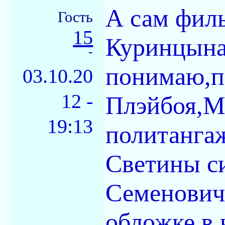
А сам фил
Гость
15
Куринцына
-
понимаю,п
03.10.20
12 -
Плэйбоя,Ма
19:13
политанга
Светины с
Семенович
обложке в 