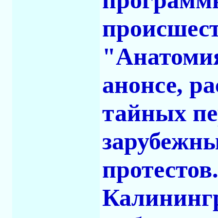
программ
происшест
"Анатомия
анонсе, р
тайных пе
зарубежны
протестов.
Калинингр