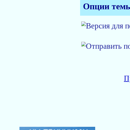
Опции тем
П