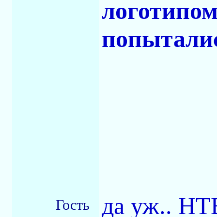
логотипом
попыталис
да уж.. НТ
Гость