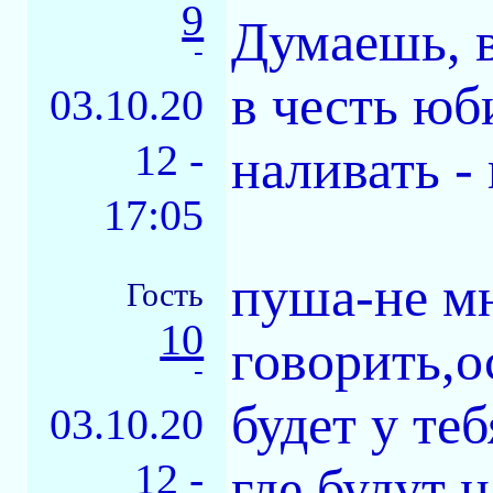
9
Думаешь, 
-
в честь юб
03.10.20
12 -
наливать -
17:05
пуша-не мн
Гость
10
говорить,о
-
будет у те
03.10.20
12 -
где будут 