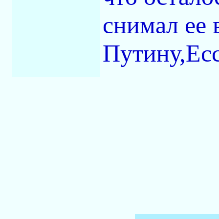
снимал ее 
Путину,Ес