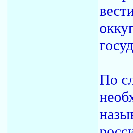
вести
окку
госу
По с
необ
назы
росси