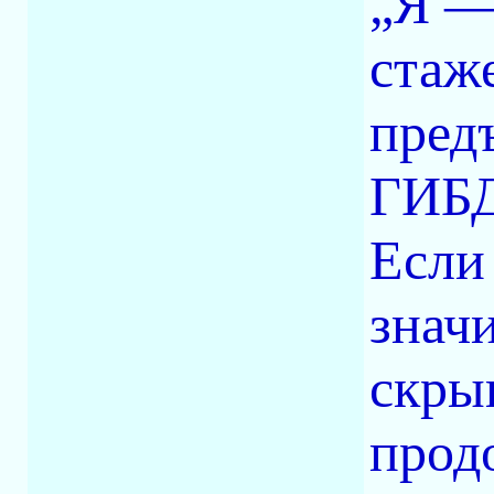
„Я —
стаже
пред
ГИБД
Если
знач
скры
прод