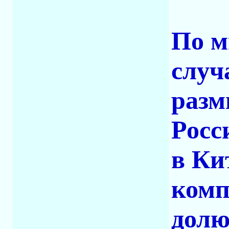
По м
случ
разм
Росс
в Ки
комп
долю