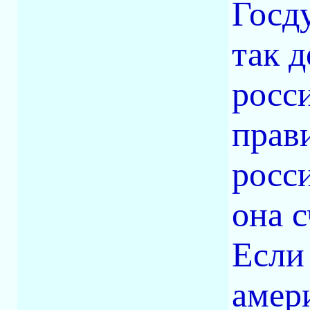
Госд
так 
росси
прав
росси
она с
Если
амер