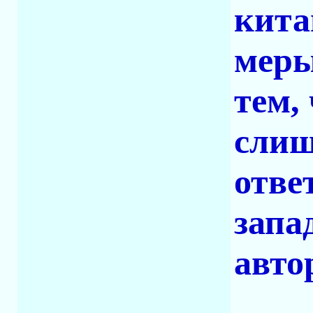
кита
меры
тем,
слиш
отве
запа
авто