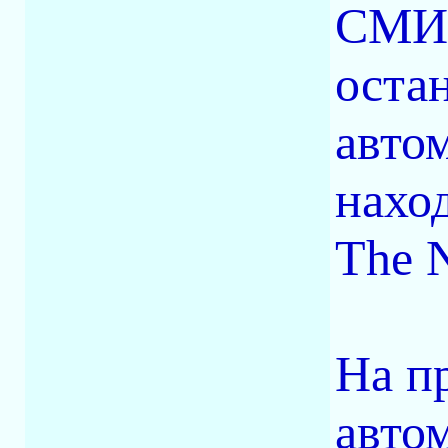
СМИ,
оста
автом
нахо
The 
На п
авто