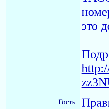
номе
это д
Подр
http:
zz3N
Прав
Гость