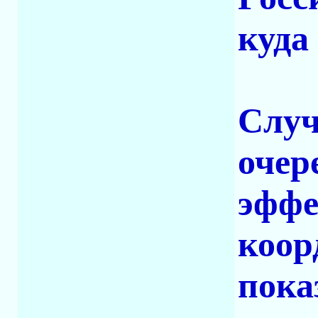
куда
Случ
очер
эффе
коор
пока