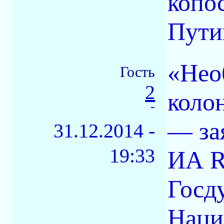
копо
Пути
«Нео
Гость
2
коло
-
— за
31.12.2014 -
19:33
ИА R
Госд
Наци