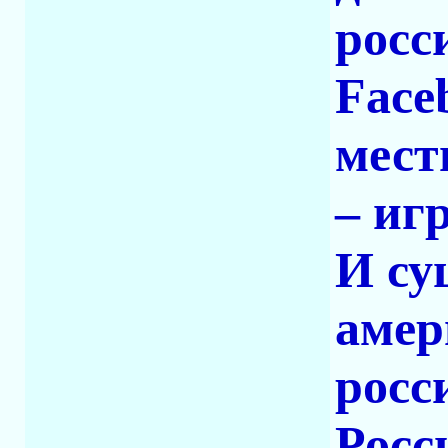
росс
Face
мест
– иг
И су
амер
росс
Росс