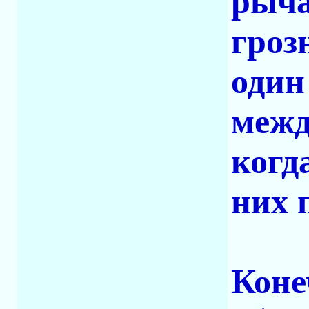
рыча
гроз
один
межд
когд
них 
Коне