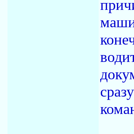
прич
маши
коне
води
доку
сразу
кома