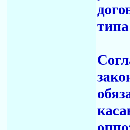
дого
типа
Согл
зако
обяз
каса
оппо