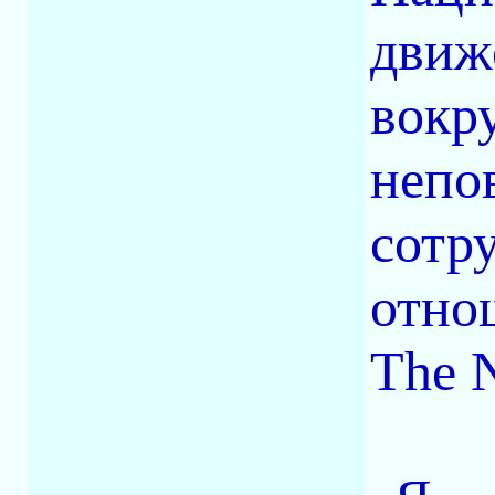
движ
вокр
непо
сотр
отно
The 