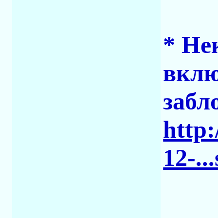
* Не
вклю
забл
http:
12-..