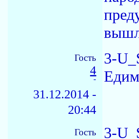
пред
вышл
3-U_
Гость
4
Едим
-
31.12.2014 -
20:44
3-U_
Гость