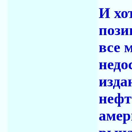
И хо
пози
все 
недо
изда
нефт
амер