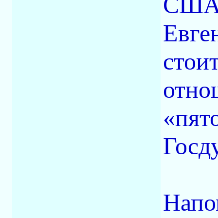
США,
Евге
стоит
отно
«пят
Госд
Напо