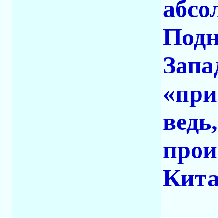
абсо
Подн
Запа
«при
ведь
прои
Кита