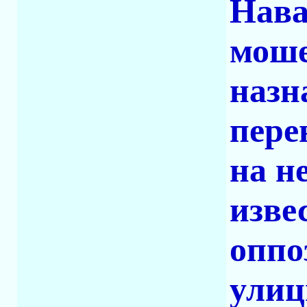
Нава
моше
назн
пере
на н
изве
оппо
улиц