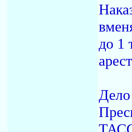
Нака
вмен
до 1 
арест
Дело
Прес
ТАСС