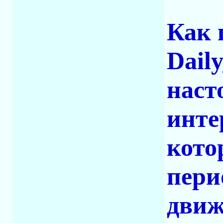
Как 
Dail
наст
инте
кото
пери
движ