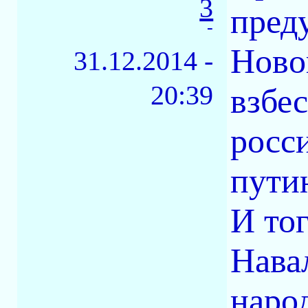
3
пред
-
Ново
31.12.2014 -
20:39
взбе
росс
пути
И то
Нава
наро