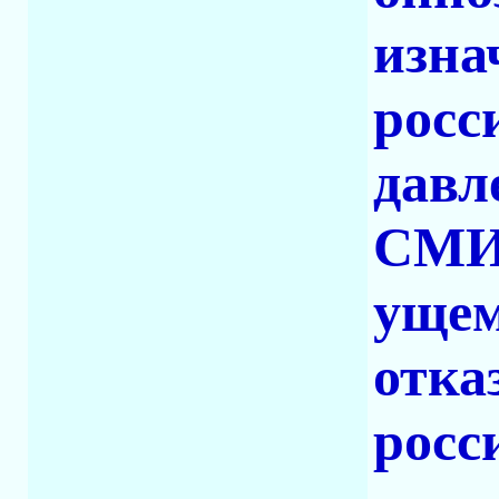
изна
росс
давл
СМИ,
ущем
отка
росс