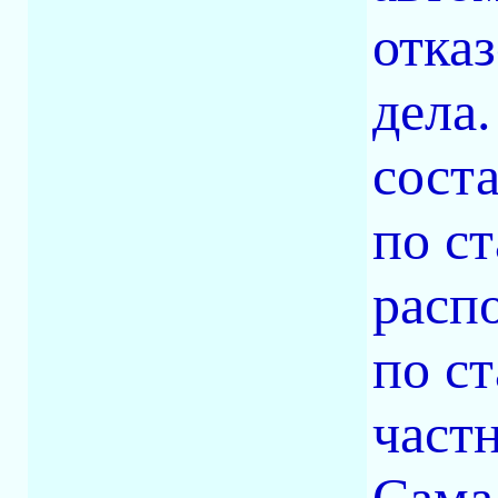
отка
дела
сост
по с
расп
по с
част