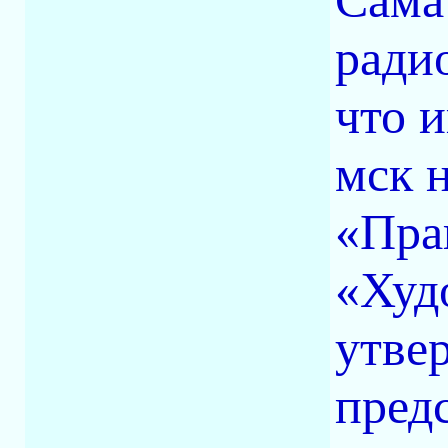
Сама
ради
что 
мск 
«Пра
«Худ
утве
пред