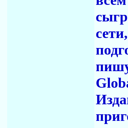
всем
сыгр
сети
подг
пишу
Globa
Изда
приг