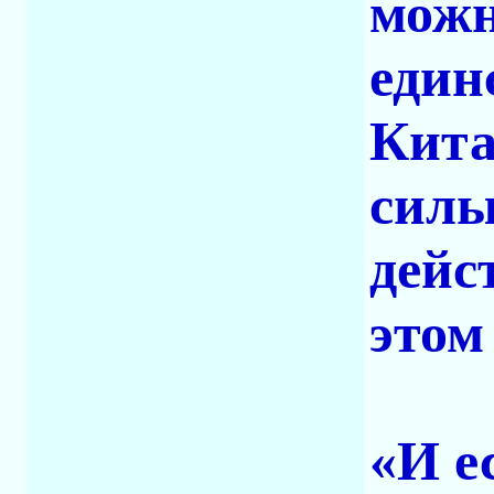
можн
един
Кита
силы
дейс
этом
«И е