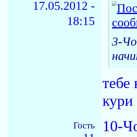
17.05.2012 -
18:15
3-Чo
начи
тебе
кур
10-Ч
Гость