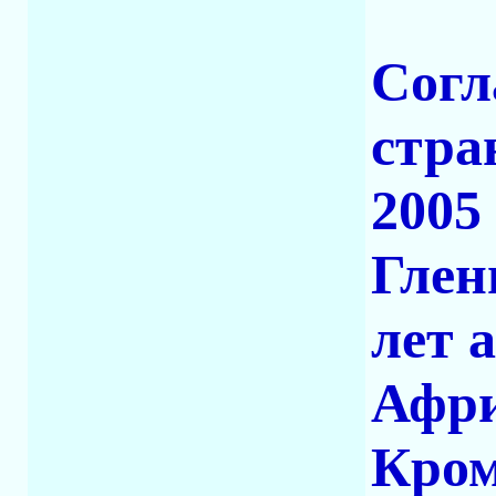
Согл
стра
2005
Глен
лет 
Афри
Кром