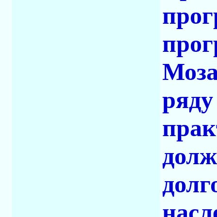
прог
прог
Моза
ряду
прак
долж
долг
насл