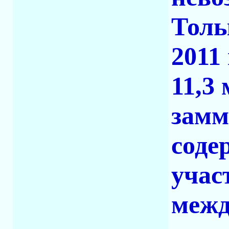
Толь
2011
11,3
замм
соде
учас
межд