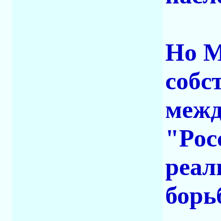
Но М
собс
межд
"Рос
реал
борь