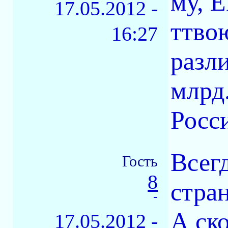
му, 
17.05.2012 -
ттво
16:27
разли
млрд.
Росси
Всегд
Гость
8
стран
-
А ск
17.05.2012 -