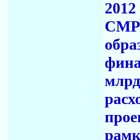
2012
СМР 
обра
фина
млрд
расх
прое
рамк