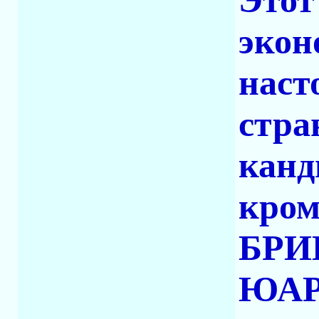
Этот
экон
наст
стра
канд
кром
БРИК
ЮАР,