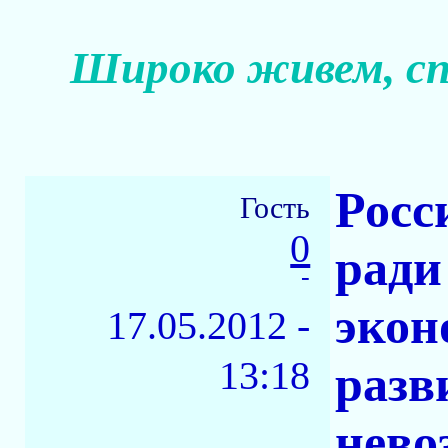
Широко живем, сп
Росс
Гость
0
ради
-
экон
17.05.2012 -
13:18
разв
нево