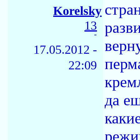
стра
Korelsky
13
разв
-
верн
17.05.2012 -
перм
22:09
крем
да е
каки
режи