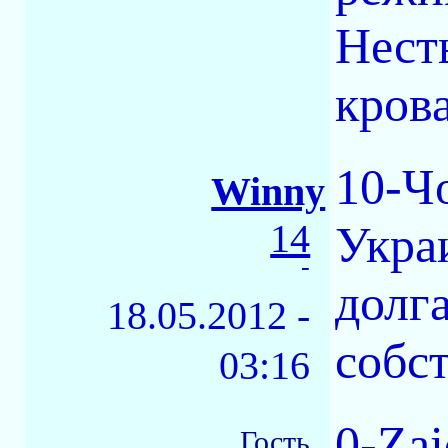
Нест
кров
10-Чo
Winny
14
Укра
-
долг
18.05.2012 -
собс
03:16
0-Zai
Гость