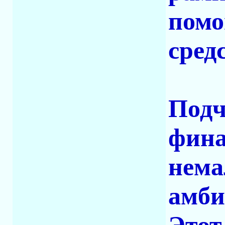
помо
сред
Подч
фина
нема
амби