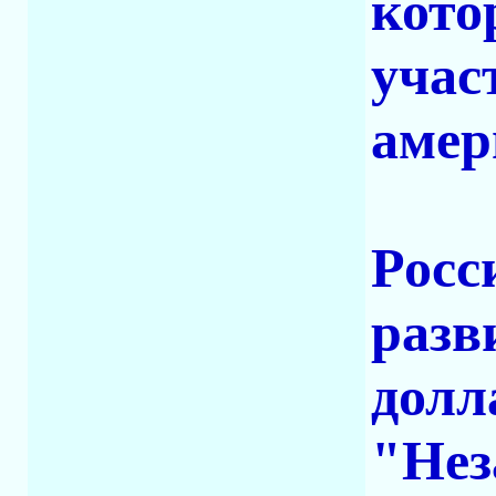
кото
учас
амер
Росс
разв
долл
"Нез