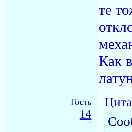
те т
откло
меха
Как 
латун
Цита
Гость
14
Соо
-