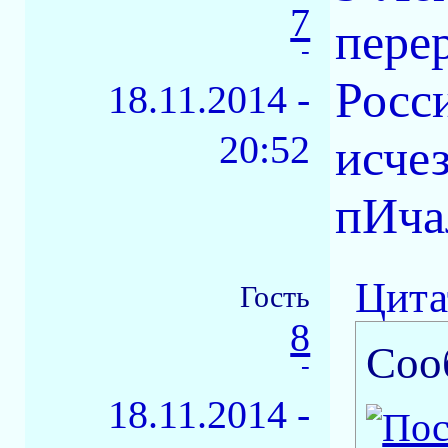
7
пере
-
Росс
18.11.2014 -
20:52
исче
пИча
Цита
Гость
8
Соо
-
18.11.2014 -