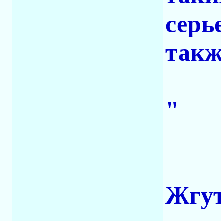
серь
такж
"
Жгут