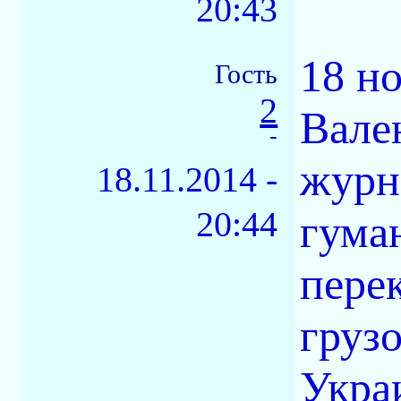
20:43
18 н
Гость
2
Вале
-
журн
18.11.2014 -
20:44
гума
пере
груз
Укра