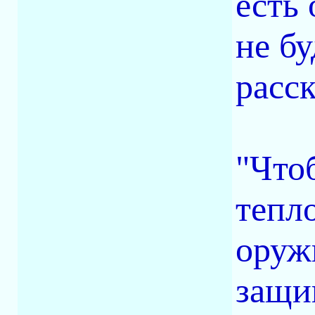
есть 
не бу
расс
"Что
тепл
оруж
защи