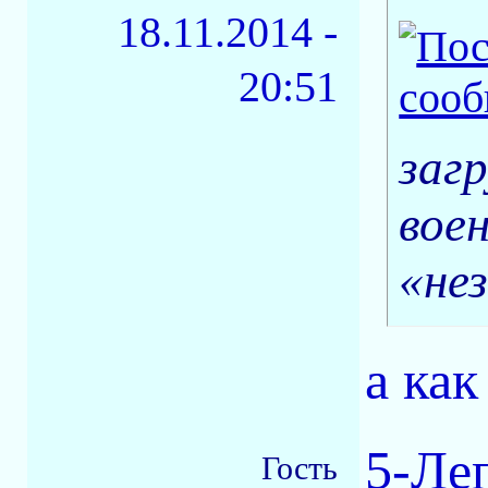
18.11.2014 -
20:51
заг
вое
«не
а как
5-Ле
Гость