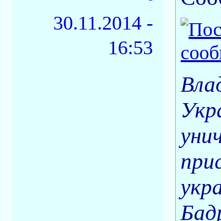
30.11.2014 -
16:53
Вла
Укр
уни
при
укр
Бад