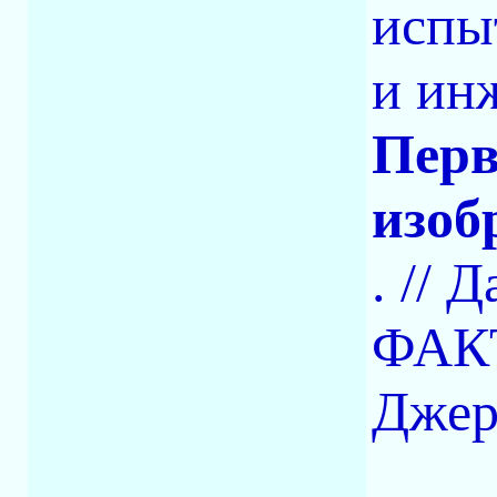
испы
и ин
Перв
изоб
. // 
ФАК
Джере