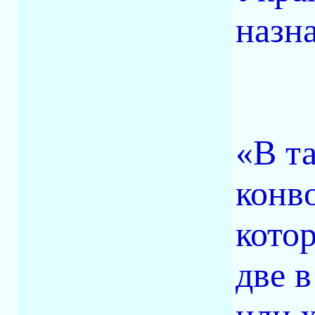
назн
«В т
конво
кото
две в