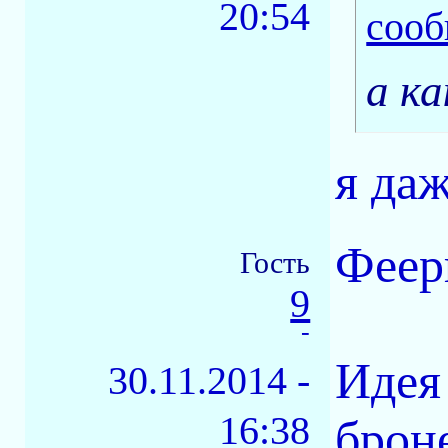
20:54
а ка
я даж
Феер
Гость
9
-
Идея
30.11.2014 -
16:38
брон