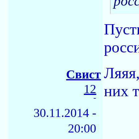
рос
Пуст
росс
Ляяя
Свист
12
них т
-
30.11.2014 -
20:00