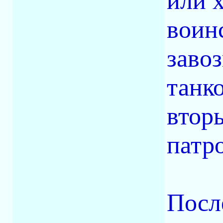
или 
воин
завоз
танко
втор
патр
Посл