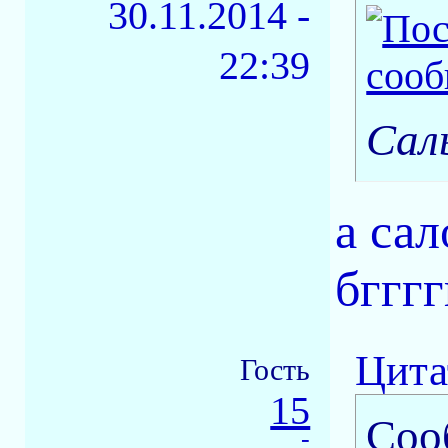
30.11.2014 -
22:39
Сал
а сал
бгггг
Цита
Гость
15
Соо
-