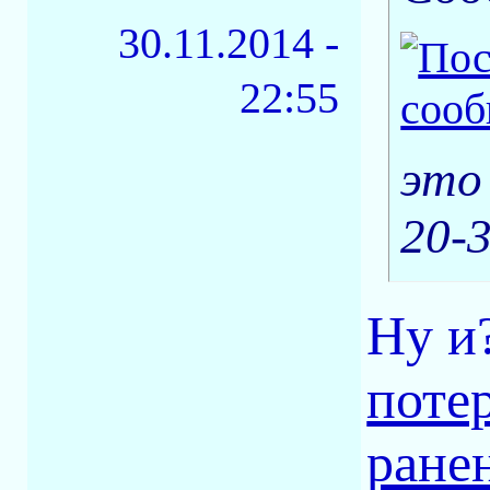
30.11.2014 -
22:55
это
20-
Ну и
поте
ране