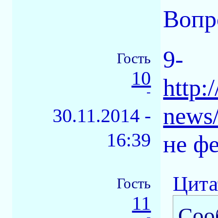
Вопр
9-
Гость
10
http:
-
news
30.11.2014 -
16:39
не ф
Цита
Гость
11
Соо
-