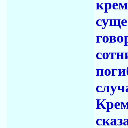
крем
суще
гово
сотн
поги
случ
Крем
сказ