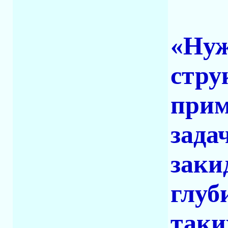
«Нуж
стру
прим
зада
заки
глуб
таки