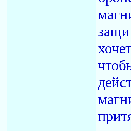
магн
защит
хоче
чтобы
дейс
магн
прит