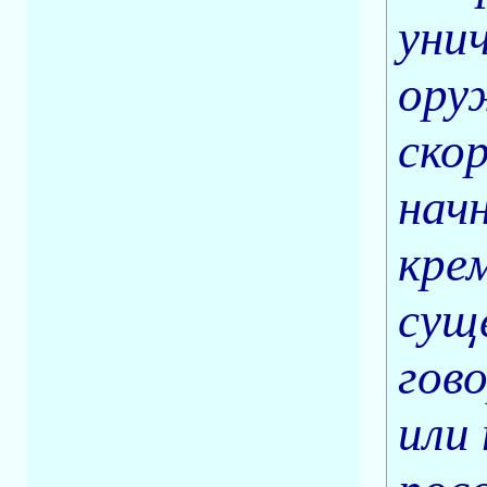
уни
ору
ско
нач
кре
сущ
гов
или