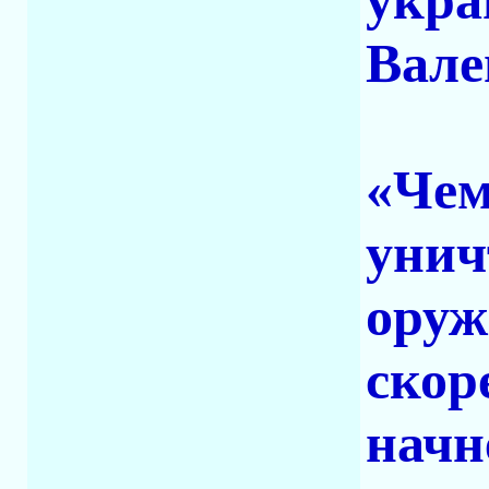
укра
Вале
«Чем
унич
оруж
скор
начн