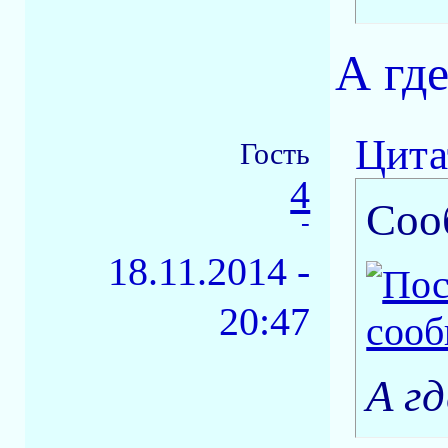
А гд
Цита
Гость
4
Соо
-
18.11.2014 -
20:47
А г