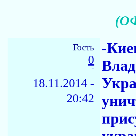
(О
-Кие
Гость
0
Влад
-
Укра
18.11.2014 -
20:42
унич
прис