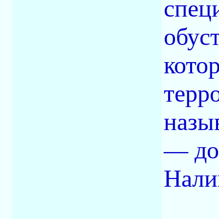
спец
обус
кото
терр
назы
— до
Нали