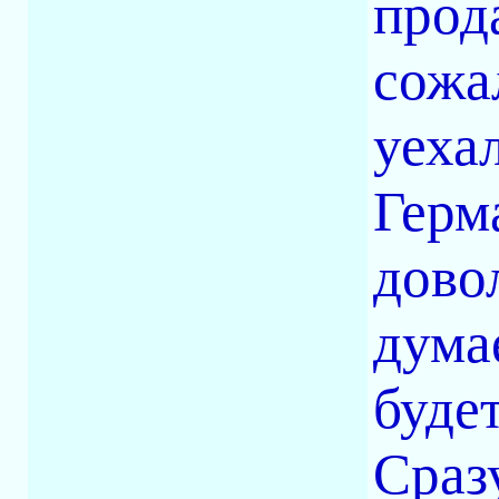
прод
сожа
уеха
Герм
дово
дума
буде
Сраз