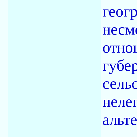
геог
несм
отно
губе
сель
нелег
альте