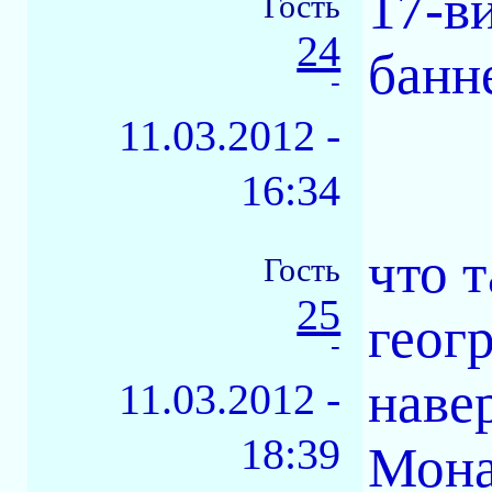
17-в
Гость
24
банн
-
11.03.2012 -
16:34
что 
Гость
25
геог
-
наве
11.03.2012 -
18:39
Монак