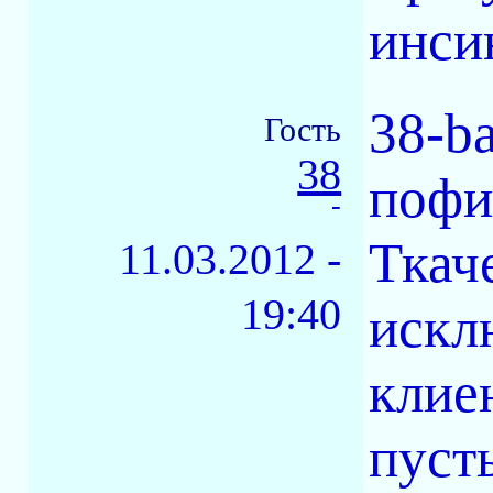
инси
38-b
Гость
38
пофи
-
Ткач
11.03.2012 -
19:40
искл
клие
пуст