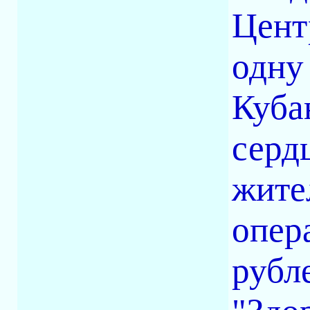
Цент
одну
Куба
серд
жите
опер
рубл