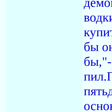
демо
водк
купи
бы о
бы,"
пил.
пять
осно