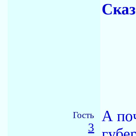
Сказ
А по
Гость
3
губе
-