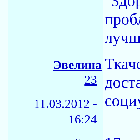
"Здо
проб
лучш
Ткач
Эвелина
23
дост
-
соци
11.03.2012 -
16:24