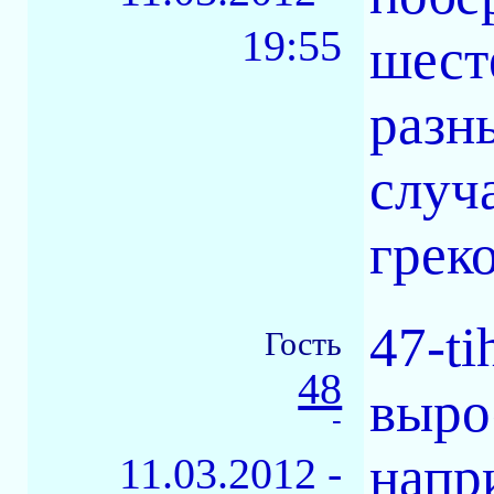
19:55
шест
разн
случ
грек
47-t
Гость
48
выро
-
напр
11.03.2012 -