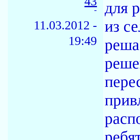
43
для 
-
из се
11.03.2012 -
19:49
реша
реше
перес
прив
расп
ребят