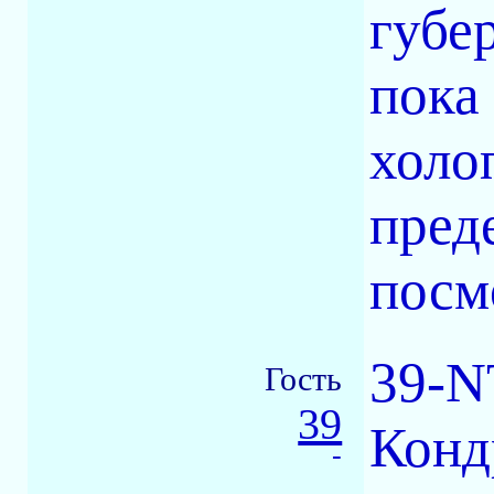
губе
пока
холо
преде
посм
39-N
Гость
39
Конд
-