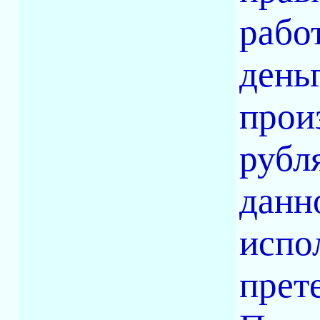
рабо
день
прои
рубл
данн
испо
прет