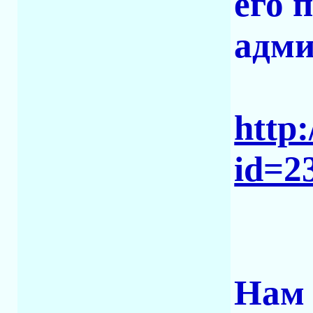
его 
адми
http:
id=2
Нам 