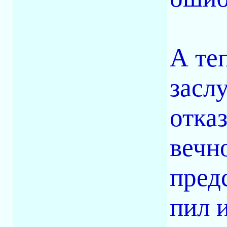
А те
заслу
отка
вечно
пред
пил 