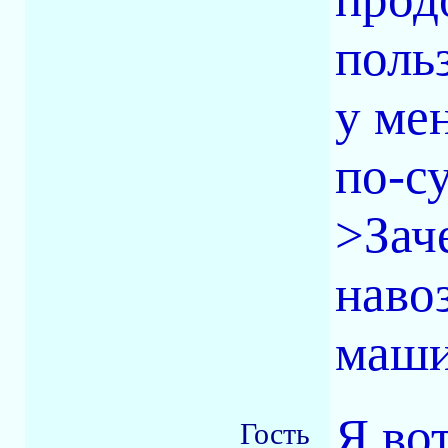
поль
у ме
по-с
>Зач
наво
маши
Я во
Гость