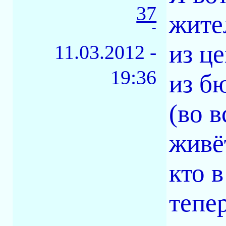
37
жите
-
из ц
11.03.2012 -
19:36
из б
(во 
живё
кто в
тепе