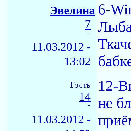
6-Wi
Эвелина
7
Лыба
-
Ткач
11.03.2012 -
бабк
13:02
12-В
Гость
14
не б
-
приё
11.03.2012 -