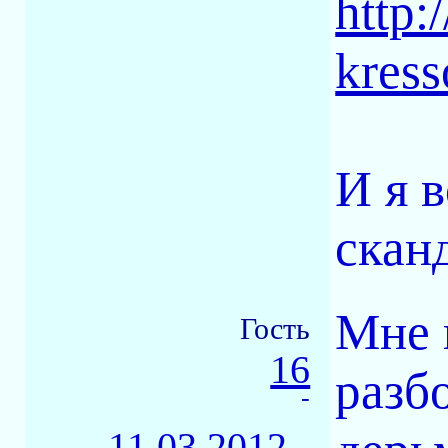
http:
kres
И я 
скан
Мне 
Гость
16
разб
-
11.03.2012 -