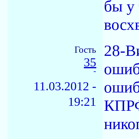
бы у
восх
28-В
Гость
35
ошиб
-
ошиб
11.03.2012 -
19:21
КПРФ
нико