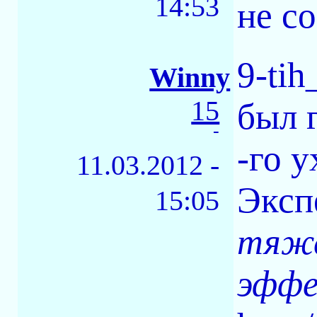
14:53
не с
9-tih
Winny
15
был 
-
-го 
11.03.2012 -
Эксп
15:05
тяже
эффе