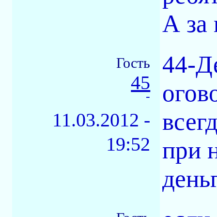
А за
44-Д
Гость
45
огов
-
всег
11.03.2012 -
19:52
при 
день