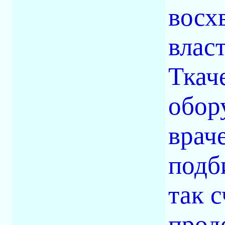
восх
влас
Ткач
обор
врач
подб
так 
прод