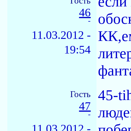
если
Гость
46
обос
-
КК,е
11.03.2012 -
19:54
лите
фант
45-t
Гость
47
люде
-
побе
11.03.2012 -