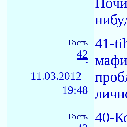
Почи
нибу
41-ti
Гость
42
мафи
-
проб
11.03.2012 -
19:48
личн
40-К
Гость