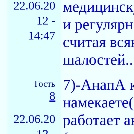
медицинск
22.06.20
12 -
и регулярн
14:47
считая вс
шалостей...
7)-АнапА к
Гость
8
намекаете(
-
работает а
22.06.20
12 -