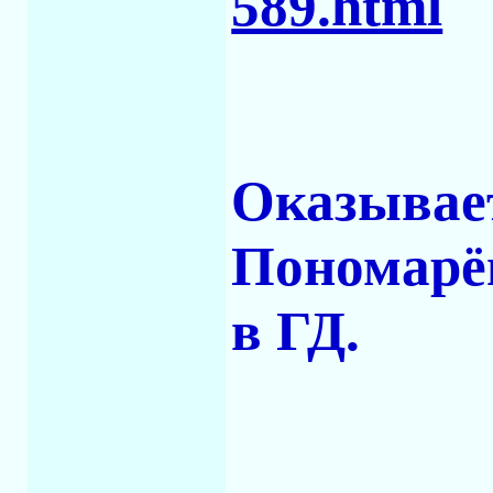
589.html
Оказывае
Пономарё
в ГД.