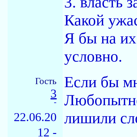
3. власть 
Какой ужас
Я бы на их
условно.
Если бы мн
Гость
3
Любопытно
-
лишили сл
22.06.20
12 -