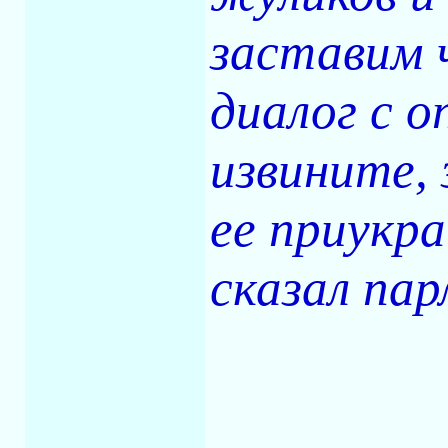
заставим 
диалог с о
извините,
ее приукр
сказал па