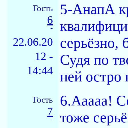
5-АнапА кр
Гость
6
квалифици
-
серьёзно, 
22.06.20
12 -
Судя по тв
14:44
ней остро
6.Ааааа! С
Гость
7
тоже серь
-