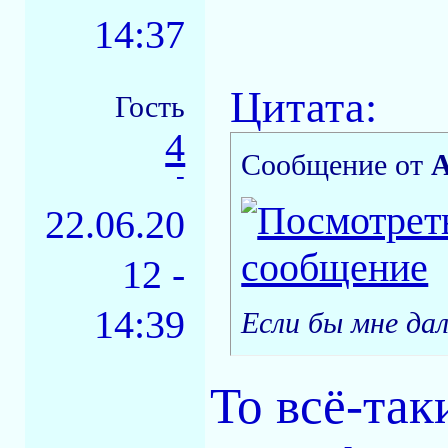
14:37
Цитата:
Гость
4
Сообщение от
А
-
22.06.20
12 -
14:39
Если бы мне да
То всё-так