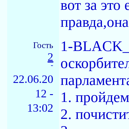
вот за это
правда,она
1-BLACK_
Гость
2
оскорбите
-
парламент
22.06.20
12 -
1. пройде
13:02
2. почисти