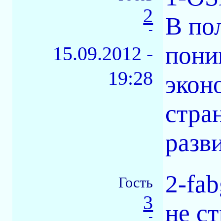
2
В по
-
пони
15.09.2012 -
19:28
экон
стра
разви
2-fab
Гость
3
не ст
-