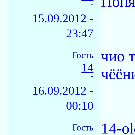
Поня
-
15.09.2012 -
23:47
чио т
Гость
14
чёёни
-
16.09.2012 -
00:10
14-o
Гость