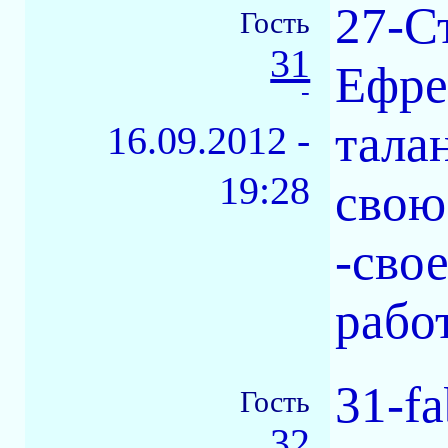
27-С
Гость
31
Ефре
-
тала
16.09.2012 -
19:28
свою
-сво
работ
31-fa
Гость
32