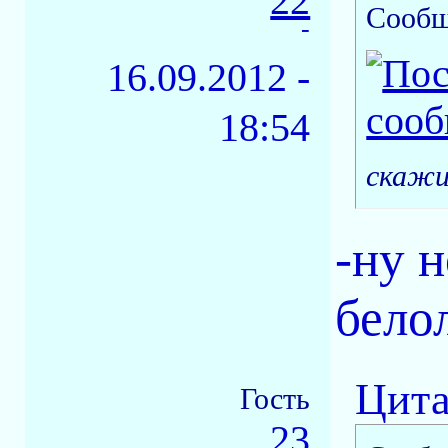
22
Сообщ
-
16.09.2012 -
18:54
скажи
-ну 
бело
Цита
Гость
23