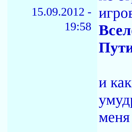
игро
15.09.2012 -
19:58
Всел
Пут
и ка
умуд
меня 