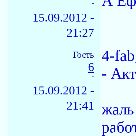
А Еф
-
15.09.2012 -
21:27
4-fa
Гость
6
- Акт
-
15.09.2012 -
21:41
жаль 
работ