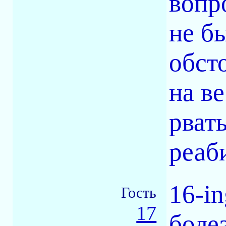
вопр
не б
обсто
на ве
рват
реаби
16-in
Гость
17
боле