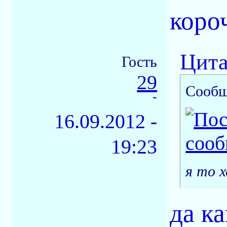
коро
Цита
Гость
29
Сообщ
-
16.09.2012 -
19:23
я то 
да ка