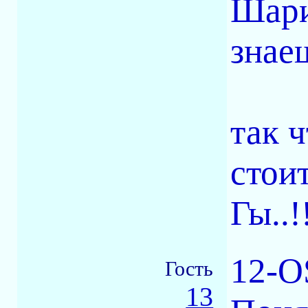
Шари
знаеш
так ч
стоит
Гы..!!
12-O
Гость
13