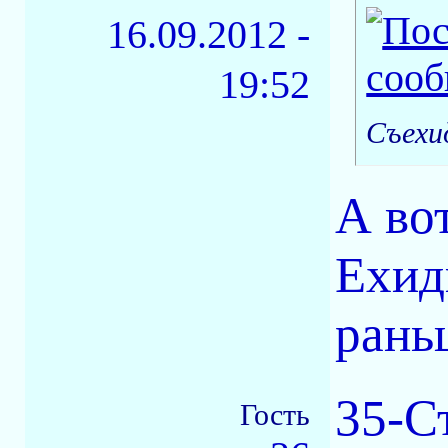
16.09.2012 -
19:52
Съехид
А во
Ехид
рань
35-С
Гость