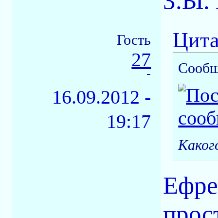
З.Ы.
Цита
Гость
27
Сообщ
-
16.09.2012 -
19:17
Каког
Ефре
прос