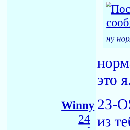
ну но
норм
это я.
23-O
Winny
24
из те
-