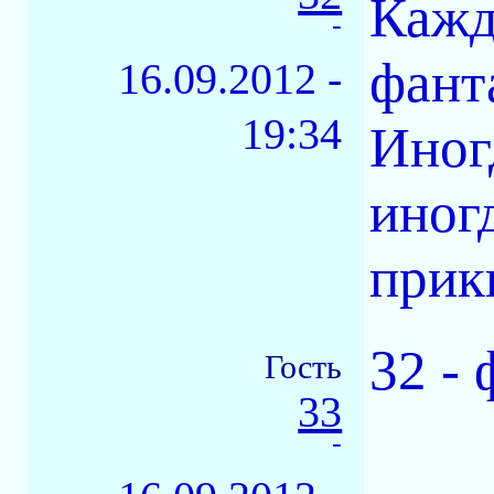
Кажд
-
фанта
16.09.2012 -
19:34
Иног
иног
прики
32 - 
Гость
33
-