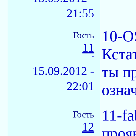
21:55
10-O
Гость
11
Кстат
-
ты п
15.09.2012 -
22:01
озна
11-fa
Гость
12
проя
-