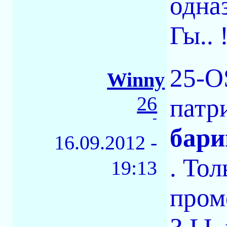
одназ
Гы.. !
25-OS
Winny
26
патри
-
бари
16.09.2012 -
. То
19:13
пром