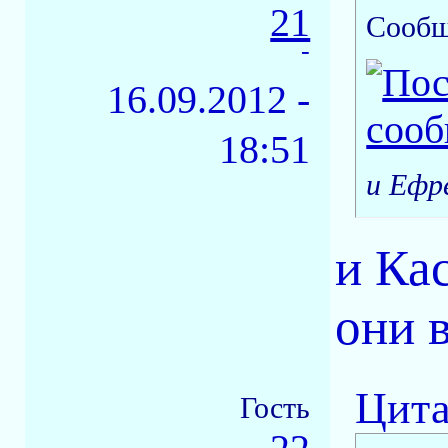
21
Сообщ
-
16.09.2012 -
18:51
и Ефр
и Ка
они в
Цита
Гость