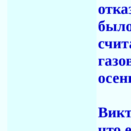
отка
было
счит
газо
осен
Викт
что 