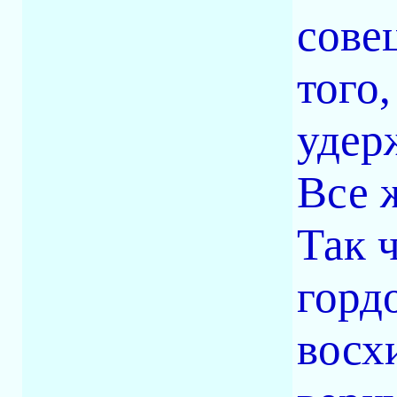
сове
того
удер
Все 
Так ч
горд
восх