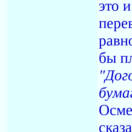
это 
пере
равно
бы пл
"Дог
бумаг
Осме
сказ