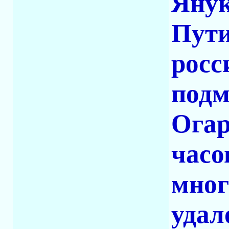
Янук
Пути
росс
подм
Огар
часо
мног
удал