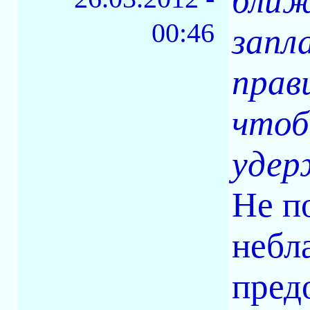
ближ
00:46
запл
прав
чтоб
удер
Не п
небл
пред