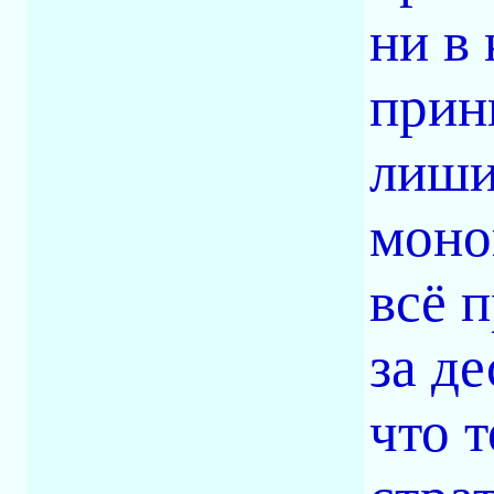
ни в
прин
лиши
моно
всё п
за де
что 