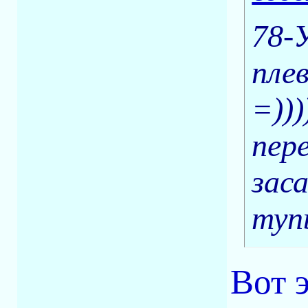
78-
пле
=))
пер
зас
туп
Вот 