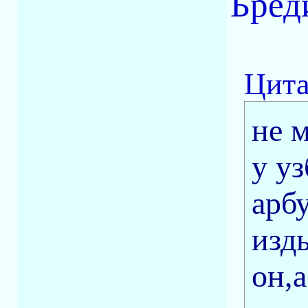
Бред
Цита
не м
у у
арб
изды
он,а