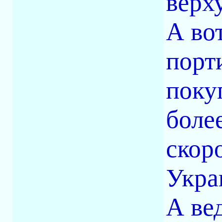
верх
А во
порт
поку
более
скор
Укра
А вед