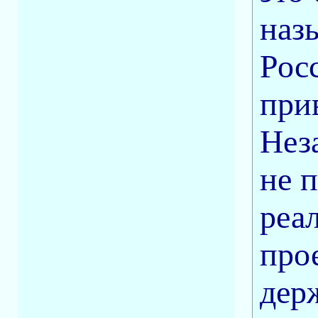
наз
Росс
при
Нез
не 
реа
про
дер