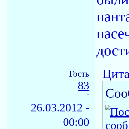
пант
пасе
дост
Цита
Гость
83
Соо
-
26.03.2012 -
00:00