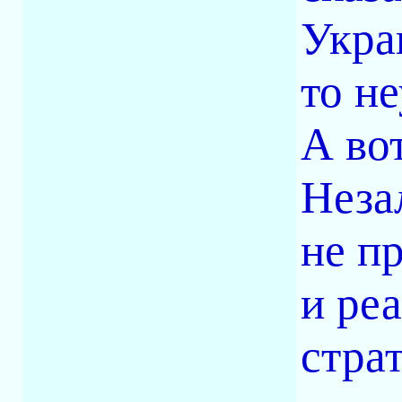
Укра
то н
А во
Неза
не п
и ре
стра