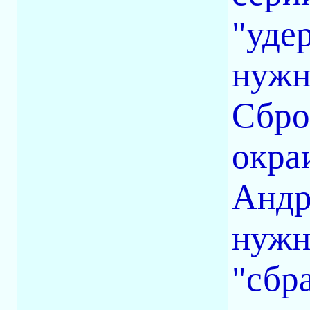
"уде
нуж
Сбро
окра
Андр
нужн
"сбр