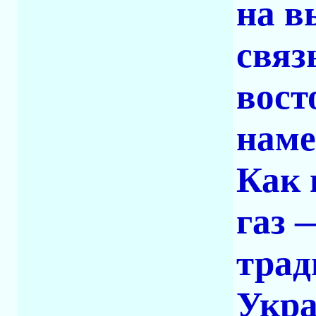
на в
связ
вост
наме
Как 
газ 
трад
Укра