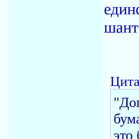
един
шант
Цита
"До
бума
это 