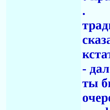
.
трад
сказ
кста
- да
ты б
очер