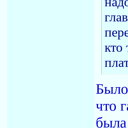
над
гла
пер
кто 
плат
Было
что 
была