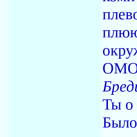
плев
плюю
окру
ОМОН
Бред
Ты о
Было