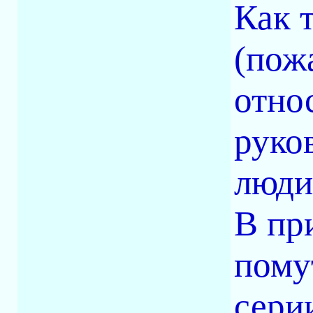
Как 
(пож
отно
руко
люди
В пр
пому
серии