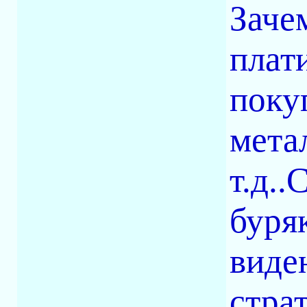
Заче
плат
поку
мета
т.д..
буря
виден
стра