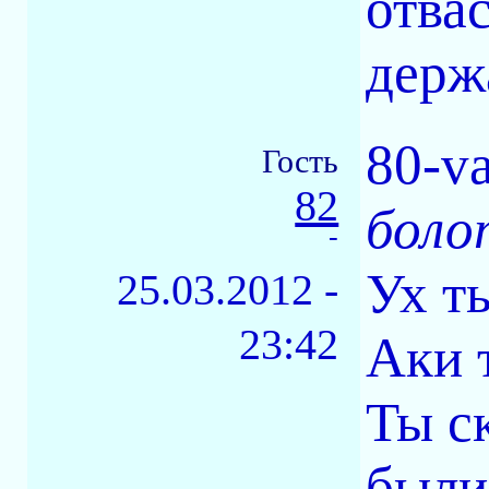
отва
держ
80-va
Гость
82
боло
-
Ух т
25.03.2012 -
23:42
Аки 
Ты с
были