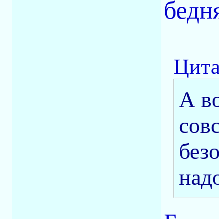
бедня
Цита
А в
сов
без
над