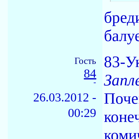
бред
балу
83-У
Гость
84
Запле
-
Поче
26.03.2012 -
00:29
коне
коми