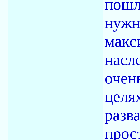
пошл
нужн
макс
насл
очен
целя
разв
прос