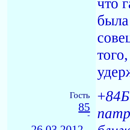
что 
была
сове
того
удер
+
84Б
Гость
85
патр
-
26.03.2012 -