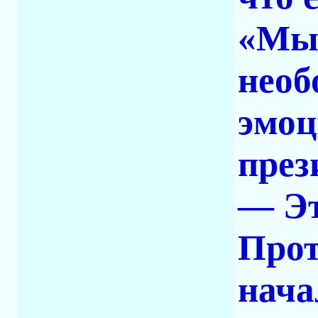
«Мы 
необ
эмоц
през
— Эт
Прот
нача