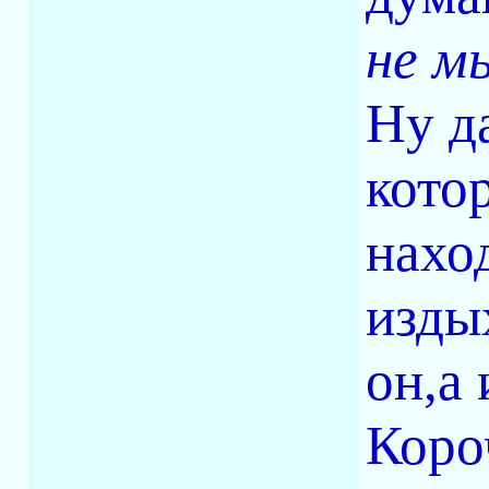
не мы
Ну да
кото
нахо
издых
он,а 
Коро