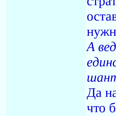
стра
оста
нужн
А ве
един
шант
Да н
что 