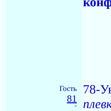
конф
78-У
Гость
81
плев
-