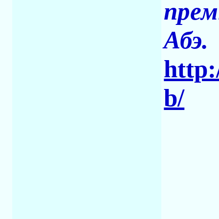
прем
Абэ.
http:
b/