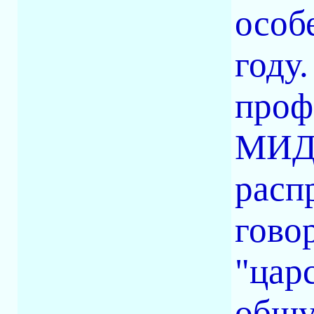
особ
году
проф
МИД 
расп
гово
"цар
общу