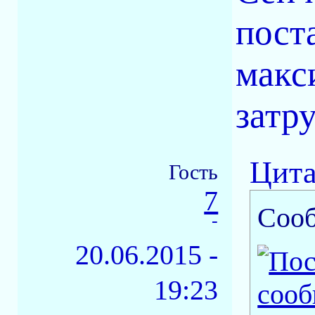
пост
макс
затр
Цита
Гость
7
Соо
-
20.06.2015 -
19:23