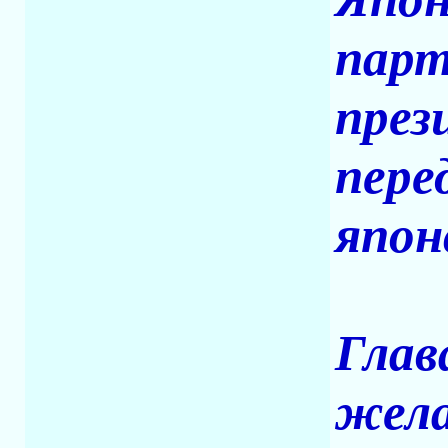
парт
през
пере
япон
Глав
жела