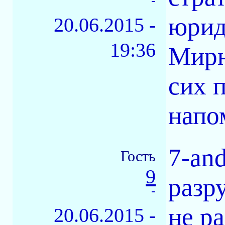
-
юрид
20.06.2015 -
19:36
Мирн
сих 
напо
7-an
Гость
9
разр
-
не р
20.06.2015 -