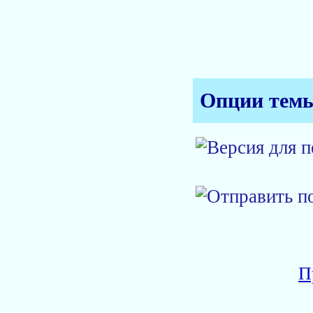
Опции тем
П