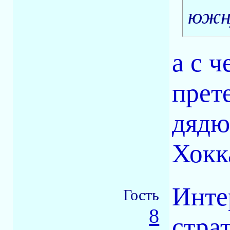
южну
а с 
прет
дядю
Хокк
Инте
Гость
8
стра