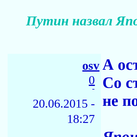
Путин назвал Яп
А ос
osv
0
Со с
-
не п
20.06.2015 -
18:27
Япон