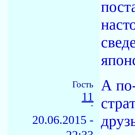
пост
наст
свед
япон
А по
Гость
11
стра
-
друзь
20.06.2015 -
22:33