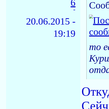
6
Соо
-
20.06.2015 -
19:19
то е
Кури
отд
Отку
Сейч