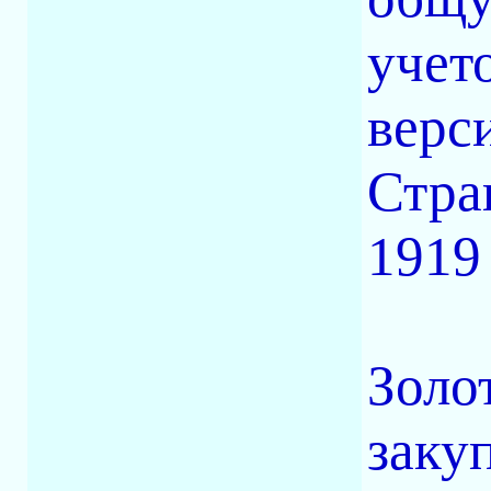
учет
верс
Стра
1919 
Золо
заку