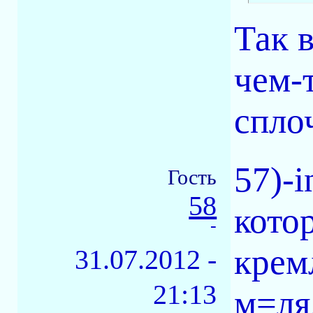
Так 
чем-
спло
57)-i
Гость
58
кото
-
крем
31.07.2012 -
21:13
м=ля.