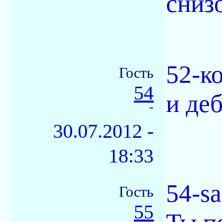
снизо
52-к
Гость
54
и де
-
30.07.2012 -
18:33
54-s
Гость
55