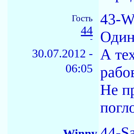
43-W
Гость
44
Один
-
А те
30.07.2012 -
06:05
рабо
Не п
погл
44-Sa
Winny