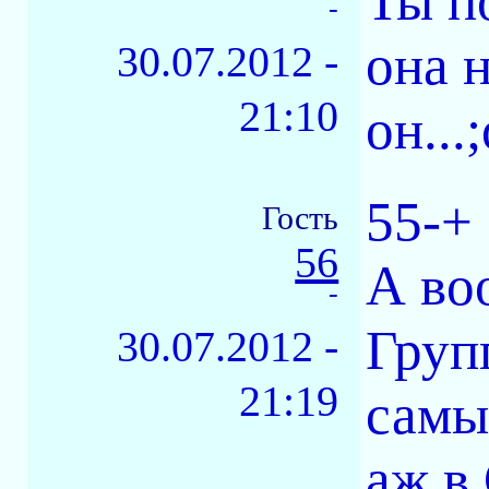
Ты п
-
она 
30.07.2012 -
21:10
он...;
55-+
Гость
56
А во
-
Груп
30.07.2012 -
21:19
самы
аж в