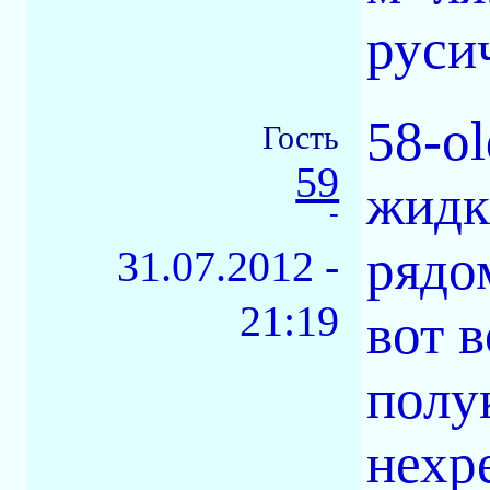
русич
58-o
Гость
59
жидк
-
рядо
31.07.2012 -
21:19
вот в
полу
нехр