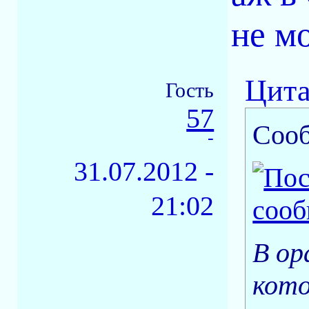
не мо
Цита
Гость
57
Соо
-
31.07.2012 -
21:02
В ор
кот