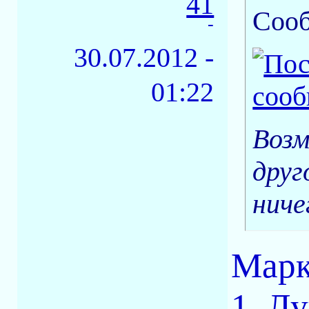
41
Соо
-
30.07.2012 -
01:22
Возм
друг
ниче
Марк
1. Л