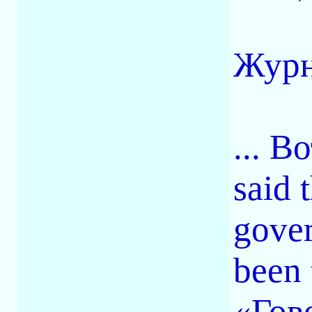
Журн
... В
said 
gover
been 
«Гов