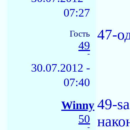
07:27
47-од
Гость
49
-
30.07.2012 -
07:40
49-s
Winny
50
нако
-