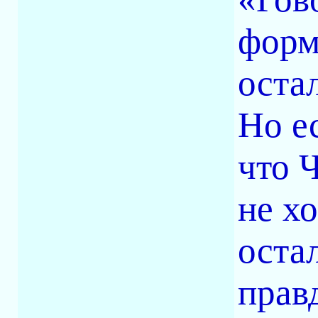
форм
оста
Но е
что 
не х
остал
прав