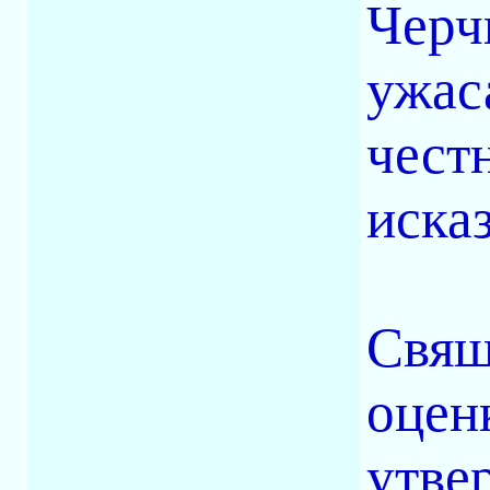
Черч
ужас
чест
иска
Свящ
оцен
утве