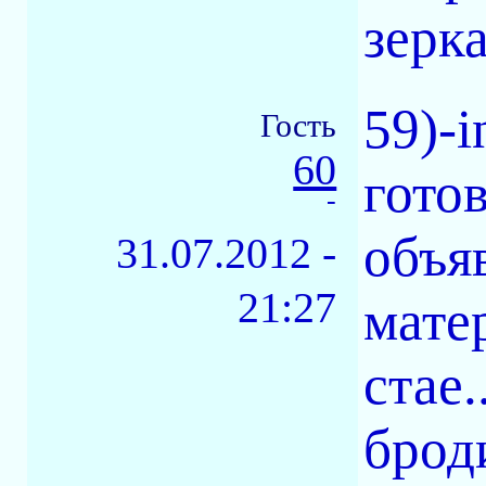
зерк
59)-i
Гость
60
гото
-
объя
31.07.2012 -
21:27
матер
стае
броди