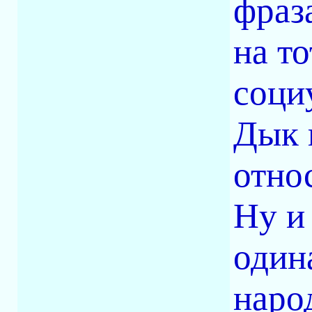
фраз
на т
соци
Дык 
относ
Ну и 
один
наро