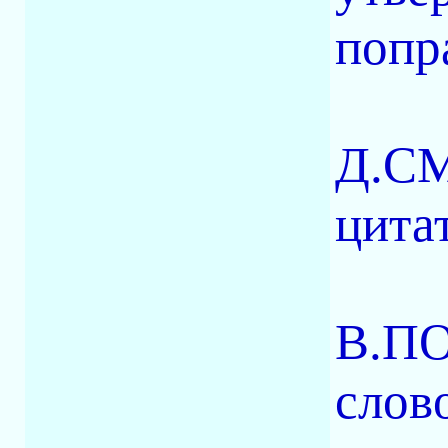
попр
Д.СМ
цитат
В.ПО
слово