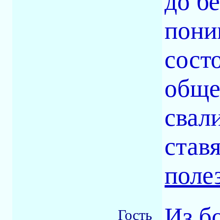
до б
пони
сост
обще
свали
став
поле
Из б
Гость