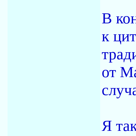
В ко
к цит
трад
от М
случ
Я так