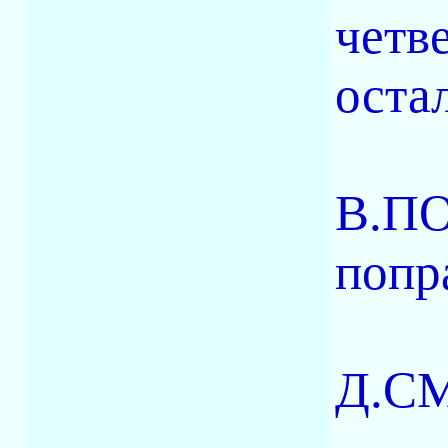
четв
оста
В.ПО
попр
Д.СМ