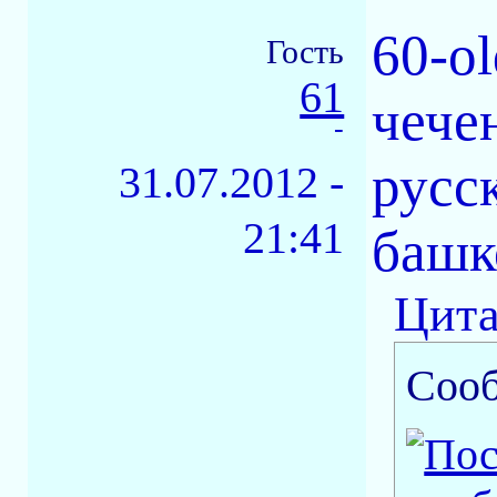
60-o
Гость
61
чече
-
русс
31.07.2012 -
21:41
башк
Цита
Соо