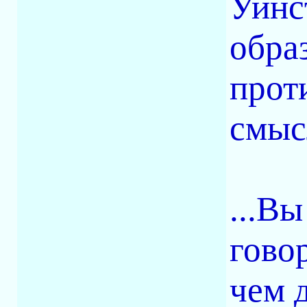
Уинс
обра
прот
смыс
...В
гово
чем д