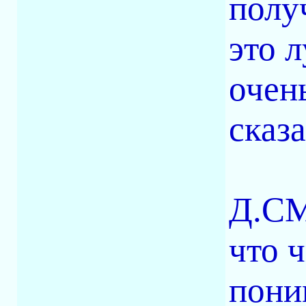
полу
это л
очен
сказа
Д.СМ
что 
пони