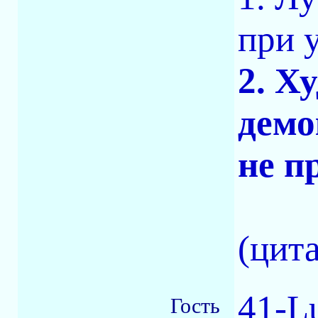
при 
2. Х
демо
не п
(цит
41-L
Гость