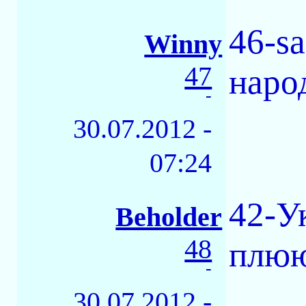
46-s
Winny
47
наро
-
30.07.2012 -
07:24
42-У
Beholder
48
плюю
-
30.07.2012 -