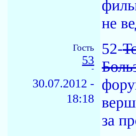
филь
не в
52-
T
Гость
53
Боль
-
фору
30.07.2012 -
18:18
верш
за п