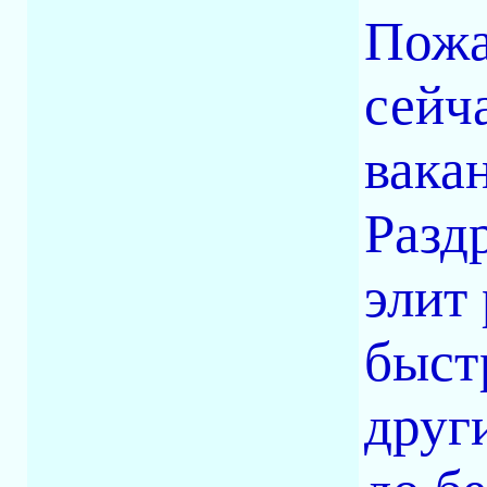
Пожа
сейч
вака
Разд
элит
быст
друг