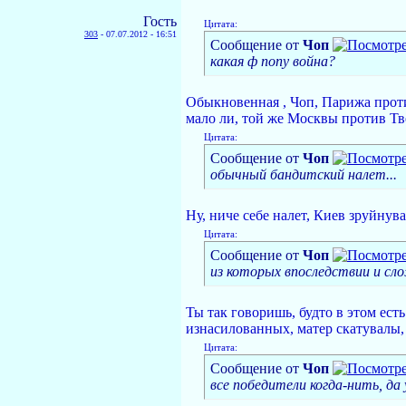
Гость
Цитата:
303
-
07.07.2012 - 16:51
Сообщение от
Чoп
какая ф попу война?
Обыкновенная , Чоп, Парижа прот
мало ли, той же Москвы против Тв
Цитата:
Сообщение от
Чoп
обычный бандитский налет...
Ну, ниче себе налет, Киев зруйнув
Цитата:
Сообщение от
Чoп
из которых впоследствии и сло
Ты так говоришь, будто в этом ест
изнасилованных, матер скатувалы,
Цитата:
Сообщение от
Чoп
все победители когда-нить, да 