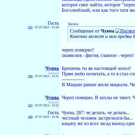
которое смог найти, которое "пере
Боголюбский, или как того татя зва
Гость
Цитата:
285
-
07.07.2012 - 15:50
Сообщение от
Чукча
Конечно может и мои предки бы
череп померял?
хвамилия - фигня, главное - череп!
Чукча
Брешешь ты як настоящий хохол!
banned
Прям любо почитать, а то я стал со
286
-
07.07.2012 - 15:51
---------------
В Мацкве ранше жили мацкали. Чич
Чукча
Череп померял. В хохлы не тянет. Ч
banned
287
-
07.07.2012 - 15:52
Гость
Чукча, 287: че делать, че делать...
288
-
07.07.2012 - 15:56
честный человек застрелился бы...
кацапу же из всех засад выход один 