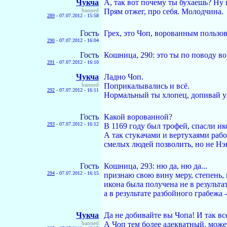
Чукча
А, так вот почему ты бухаешь? Ну и
banned
Прям отжег, про себя. Молодчина.
289
-
07.07.2012 - 15:58
Гость
Грех, это Чоп, ворованным пользов
290
-
07.07.2012 - 16:04
Гость
Кошница, 290: это ты по поводу в
291
-
07.07.2012 - 16:10
Чукча
Ладно Чоп.
banned
Поприкалывались и всё.
292
-
07.07.2012 - 16:11
Нормальный ты хлопец, допивай уж
Гость
Какой ворованной?
293
-
07.07.2012 - 16:12
В 1169 году был трофей, спасли ико
А так стукачами и вертухаями рабо
смелых людей позволить, но не Нэ
Гость
Кошница, 293: ню да, ню да...
294
-
07.07.2012 - 16:15
признаю свою вину меру, степень, г
икона была получена не в результа
а в результате разбойного грабежа 
Чукча
Да не добивайте вы Чопа! И так вс
banned
А Чоп тем более адекватный, может 