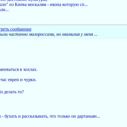
шло" из Киева москалям - икона которую сп...
ли...
ли частично малороссами, но хвамилия у меня ...
мневаться в хохлах.
ас евреи и чурки.
о делать то?
- бухать и рассказывать, что только он дартаньян...