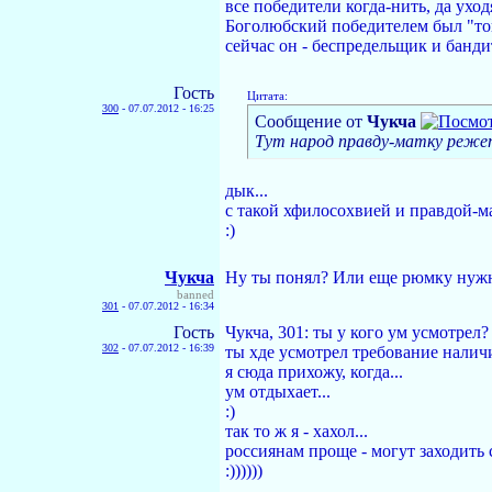
все победители когда-нить, да уход
Боголюбский победителем был "то
сейчас он - беспредельщик и банди
Гость
Цитата:
300
-
07.07.2012 - 16:25
Сообщение от
Чукча
Тут народ правду-матку реже
дык...
с такой хфилосохвией и правдой-м
:)
Чукча
Ну ты понял? Или еще рюмку нужно
banned
301
-
07.07.2012 - 16:34
Гость
Чукча, 301: ты у кого ум усмотрел?
302
-
07.07.2012 - 16:39
ты хде усмотрел требование налич
я сюда прихожу, когда...
ум отдыхает...
:)
так то ж я - хахол...
россиянам проще - могут заходить
:))))))