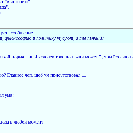
ят "в историю"...
гда",
т
т, фыолософию и политику тусуют, а ты пьяный?
аткой нормальный человек токо по пьяни может "умом Россию п
? Главное чоп, шоб ум присутствовал.....
ия ума?
 сюда в любой момент