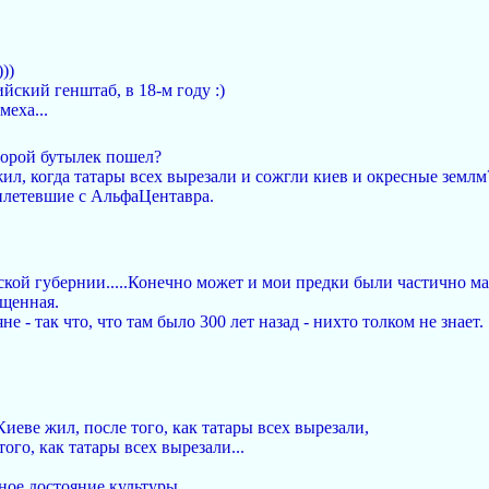
)))
йский генштаб, в 18-м году :)
меха...
второй бутылек пошел?
 жил, когда татары всех вырезали и сожгли киев и окресные землм
илетевшие с АльфаЦентавра.
ской губернии.....Конечно может и мои предки были частично мал
ащенная.
е - так что, что там было 300 лет назад - нихто толком не знает.
Киеве жил, после того, как татары всех вырезали,
того, как татары всех вырезали...
ое достояние культуры,