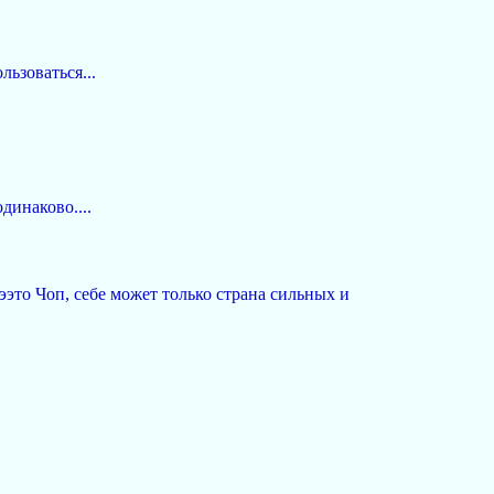
ьзоваться...
динаково....
-ээто Чоп, себе может только страна сильных и