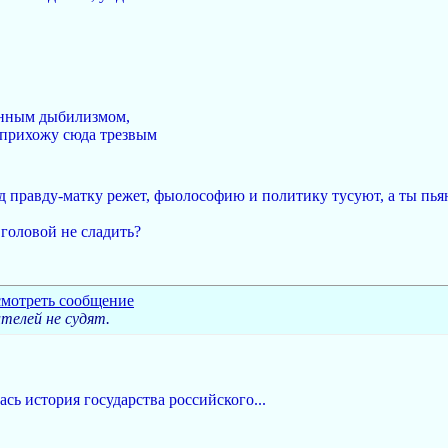
енным дыбилизмом,
е прихожу сюда трезвым
род правду-матку режет, фыолософию и политику тусуют, а ты пья
 головой не сладить?
елей не судят.
сь история государства российского...