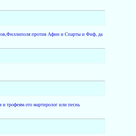
отов,Филлиполя против Афин и Спарты и Фиф, да
ым и трофеям-это мартиролог или песнь