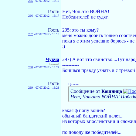
295
-
07.07.2012 - 16:15
Гость
Нет, Чоп-это ВОЙНА!
296
-
07.07.2012 - 16:17
Победителей не судят.
Гость
295: это ты кому?
297
-
07.07.2012 - 16:18
меня можно добить только собств
пока я с этим успешно борюсь - н
:)
Чукча
297) А вот это свинство....Тут на
banned
-----------
298
-
07.07.2012 - 16:22
Боишься правду узнать и с трезвой
Гость
Цитата:
299
-
07.07.2012 - 16:23
Сообщение от
Кошница
Нет, Чоп-это ВОЙНА! Победит
какая ф попу война?
обычный бандитский налет...
из которых впоследствии и сложила
по поводу же победителей...