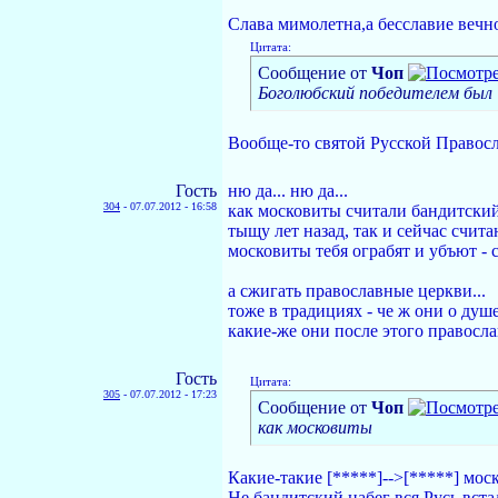
Слава мимолетна,а бесславие вечн
Цитата:
Сообщение от
Чoп
Боголюбский победителем был "
Вообще-то святой Русской Правос
Гость
ню да... ню да...
304
-
07.07.2012 - 16:58
как московиты считали бандитский
тыщу лет назад, так и сейчас счита
московиты тебя ограбят и убъют - с
а сжигать православные церкви...
тоже в традициях - че ж они о душ
какие-же они после этого правосл
Гость
Цитата:
305
-
07.07.2012 - 17:23
Сообщение от
Чoп
как московиты
Какие-такие [*****]-->[*****] мос
Не бандитский набег вся Русь вста