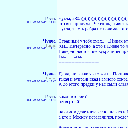
Гость
Чукча, 280:)))))))))))))))))))))))))))))))))
281
-
07.07.2012 - 15:38
это все придумал Черчиль, и австри
Чукча, я чуть ребра не поломал от с
Чукча
Странный у тебя смех.......Никак 
banned
Хм....Интересно, а хто в Киеве то
282
-
07.07.2012 - 15:44
Наверно настоящие вукраинцы пр
Гы...гы...гы....
----------------------------
Чукча
Да ладно, знаю я кто жил в Полтав
banned
такая и вукраинская немного сокр
283
-
07.07.2012 - 15:47
А до этого предки у нас были славян
Гость
какой второй?
284
-
07.07.2012 - 15:48
четвертый!
на самом деле интересно, не кто в 
а кто в Москву переселился, после 
Кошница, единственное материальн