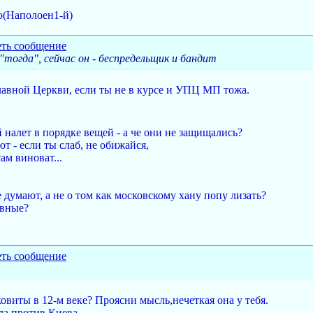
о(Наполоен1-й)
тогда", сейчас он - беспредельщик и бандит
лавной Церкви, если ты не в курсе и УПЦ МП тожа.
 налет в порядке вещей - а че они не защищались?
ют - если ты слаб, не обижайся,
ам виноват...
е думают, а не о том как московскому хану попу лизать?
авные?
ковиты в 12-м веке? Проясни мысль,нечеткая она у тебя.
ла против Киева.