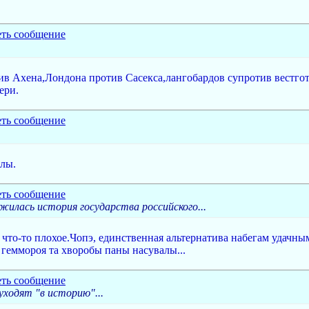
ив Ахена,Лондона против Сасекса,лангобардов супротив вестг
ери.
алы.
жилась история государства российского...
ь что-то плохое.Чопэ, единственная альтернатива набегам удачн
 геммороя та хворобы паны насувалы...
уходят "в историю"...