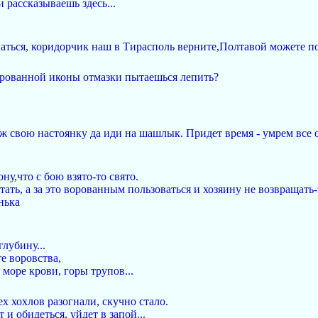
 рассказываешь здесь...
аться, коридорчик наш в Тирасполь верните,Полтавой можете пол
орованной иконы отмазки пытаешься лепить?
 свою настоянку да иди на шашлык. Придет время - умрем все о
ну,что с бою взято-то свято.
тать, а за это ворованным пользоваться и хозяину не возвращать
нька
лубину...
те воровства,
- море крови, горы трупов...
ех хохлов разогнали, скучно стало.
и обидеться, уйдет в запой...