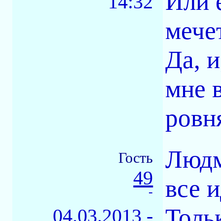
Или 
14:32
мече
Да, 
мне 
ровн
Людм
Гость
49
все 
-
Толь
04.03.2013 -