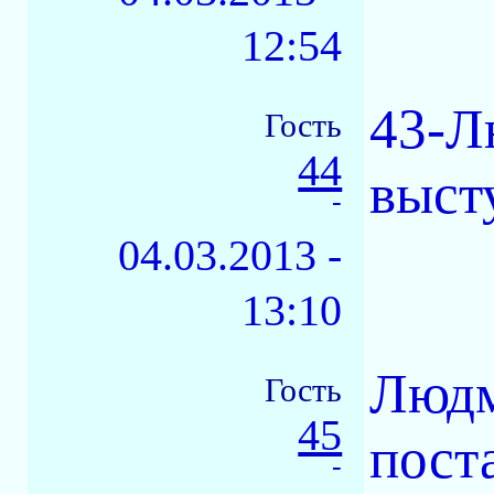
12:54
43-Л
Гость
44
выст
-
04.03.2013 -
13:10
Людм
Гость
45
пост
-