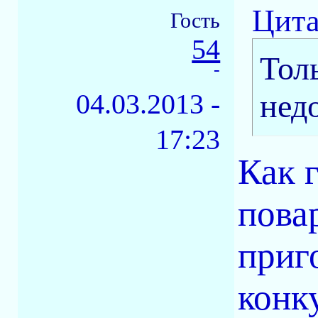
Цита
Гость
54
Тол
-
04.03.2013 -
нед
17:23
Как 
пова
приг
конк