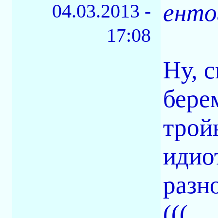
енто
04.03.2013 -
17:08
Ну, 
бере
трой
идио
разн
(((