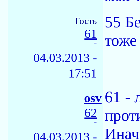
55 Б
Гость
61
тоже
-
04.03.2013 -
17:51
61 - 
osv
62
прот
-
Инач
04.03.2013 -