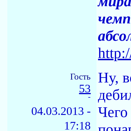
мира
чемп
абсо
http:
Ну, в
Гость
53
деби
-
Чего
04.03.2013 -
17:18
понап