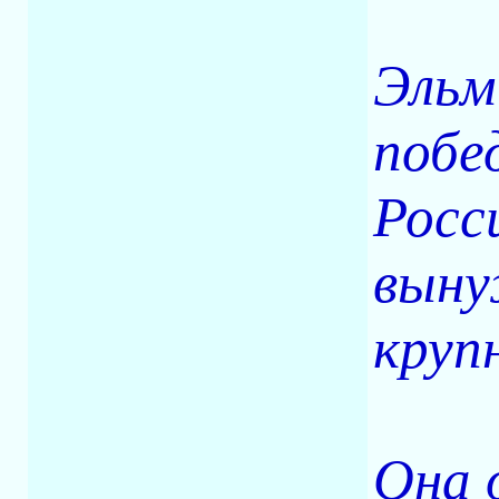
Эльм
побе
Росс
выну
круп
Она 