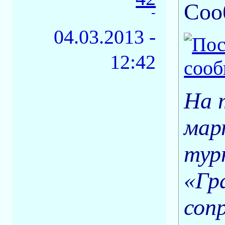
Соо
-
04.03.2013 -
12:42
На 
мар
тур
«Гр
соп