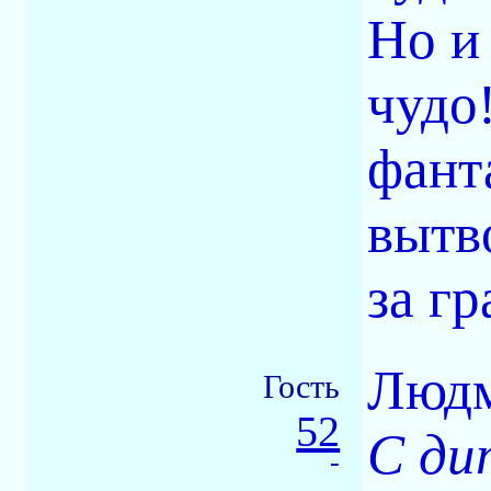
Но и
чудо
фант
вытв
за г
Людм
Гость
52
С ди
-