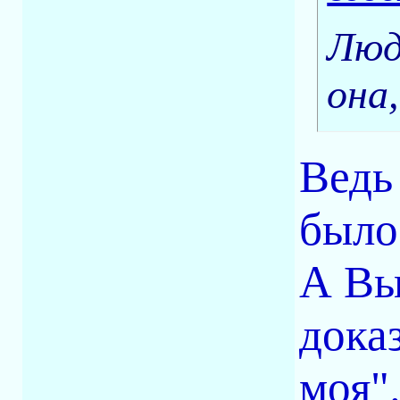
Люд
она
Ведь
было 
А Вы
доказ
моя".