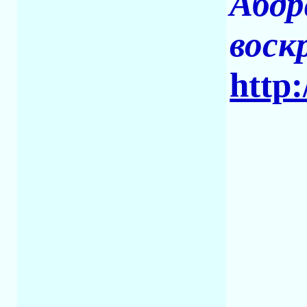
Абдр
воск
http: