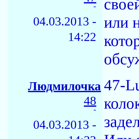
свое
-
или н
04.03.2013 -
14:22
кото
обсу
47-Lu
Людмилочка
48
коло
-
задел
04.03.2013 -