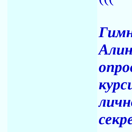
Гимн
Алин
опро
курс
личн
секр