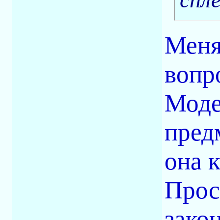
Меня
вопро
Моде
пред
она к
Прос
зако