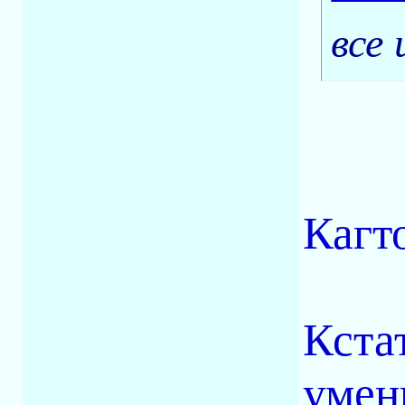
все 
Кагт
Кста
умен