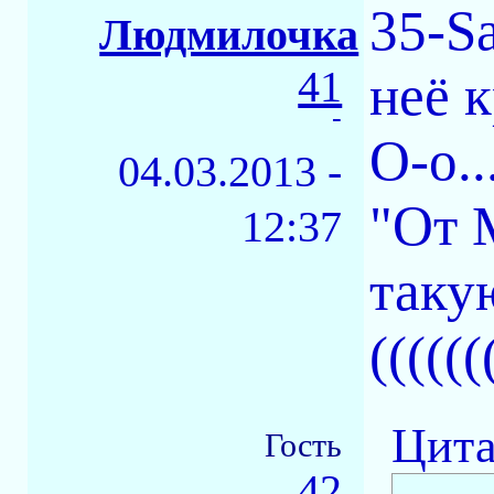
35-Sa
Людмилочка
41
неё 
-
О-о...
04.03.2013 -
"От 
12:37
такую
((((((
Цита
Гость
42