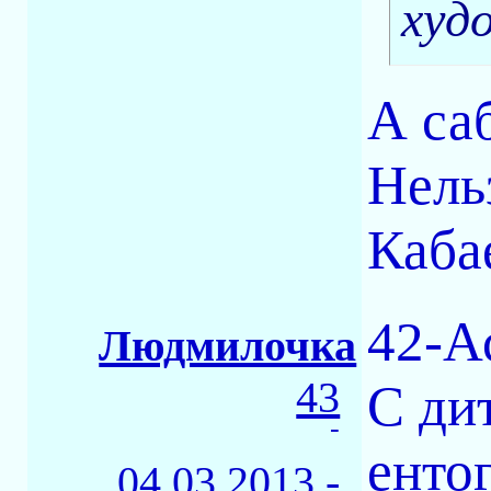
худ
А са
Нельз
Каба
42-А
Людмилочка
43
С ди
-
ентог
04.03.2013 -