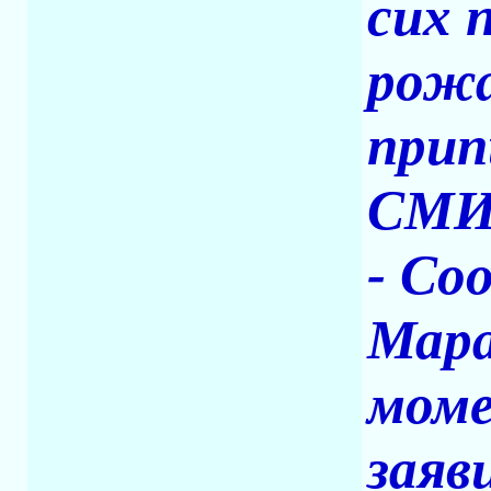
сих 
рожа
прип
СМИ
- Со
Мара
моме
заяв