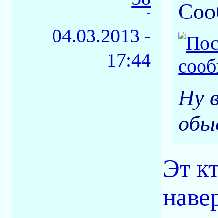
Соо
-
04.03.2013 -
17:44
Ну 
обы
Эт к
наве