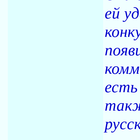
ей у
конк
появ
комм
есть
такж
русск