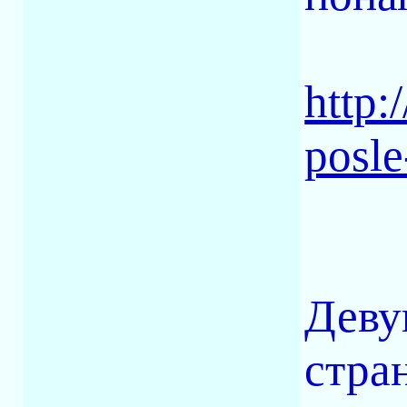
http:
posl
Деву
стра