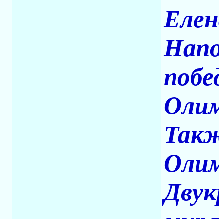
Елен
Напо
побе
Олим
Такж
Олим
Двук