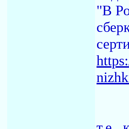
"В Р
сбер
серт
https
nizhk
т.е.,