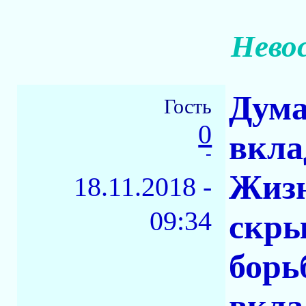
Нево
Дума
Гость
0
вкла
-
Жизн
18.11.2018 -
09:34
скры
борь