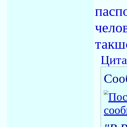
пасп
челов
такш
Цита
Соо