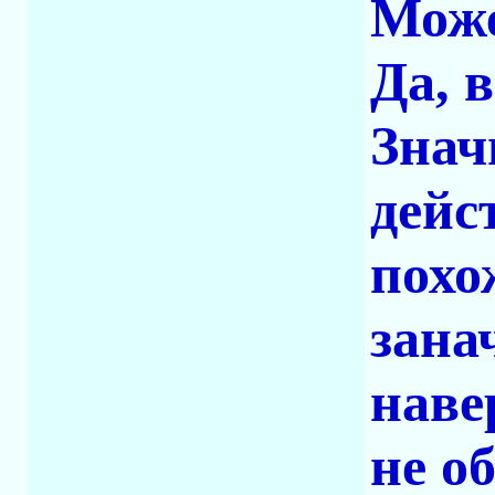
Може
Да, 
Знач
дейс
похо
зана
наве
не о