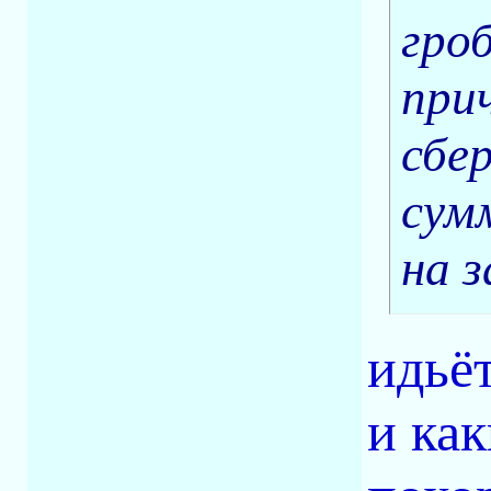
гро
при
сбе
сум
на 
идьёт,
и как