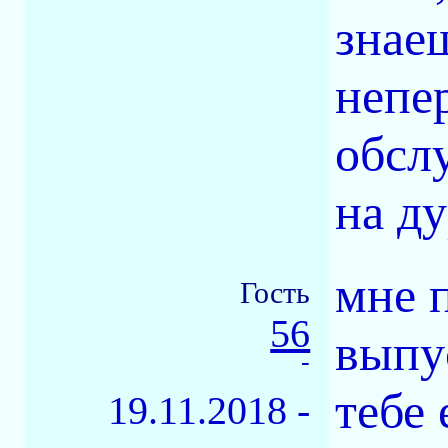
знае
непе
обсл
на д
мне 
Гость
56
выпу
-
тебе 
19.11.2018 -