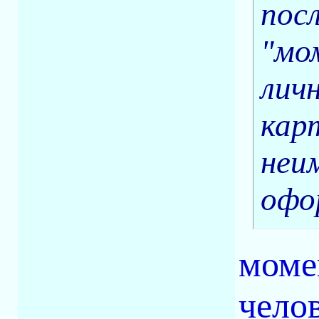
пос
"мом
лич
кар
неи
офо
моме
чело