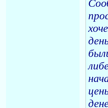
Соо
про
хоч
ден
был
либ
нач
цен
ден