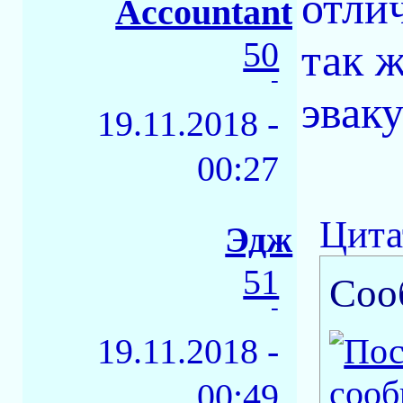
отли
Accountant
50
так ж
-
эваку
19.11.2018 -
00:27
Цита
Эдж
51
Соо
-
19.11.2018 -
00:49