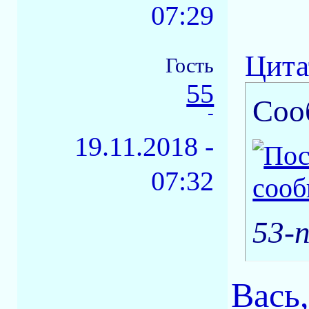
07:29
Цита
Гость
55
Соо
-
19.11.2018 -
07:32
53-n
Вась,