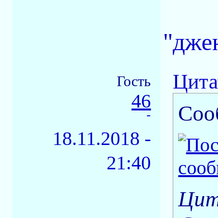
"дже
Цита
Гость
46
Соо
-
18.11.2018 -
21:40
Цит