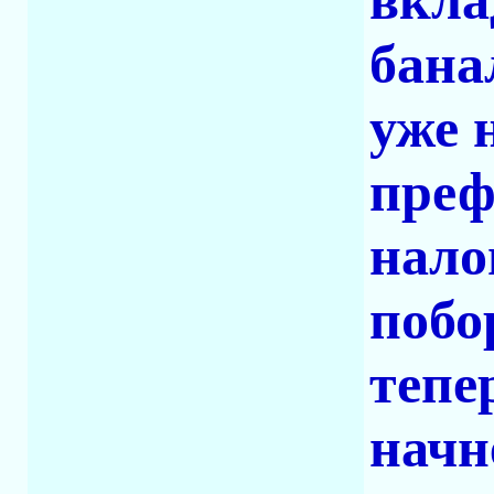
вкла
бана
уже 
преф
нало
побо
тепе
начн