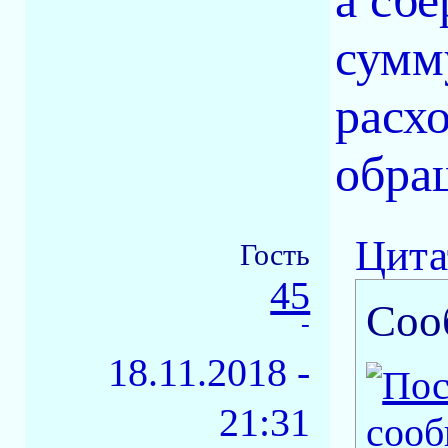
а сб
сумм
расх
обра
Цита
Гость
45
Соо
-
18.11.2018 -
21:31