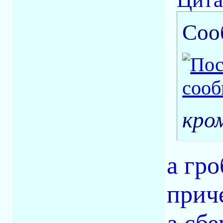
Соо
кро
а гро
прич