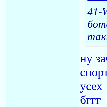
41-
бот
так
ну за
спорт
усех
бггг