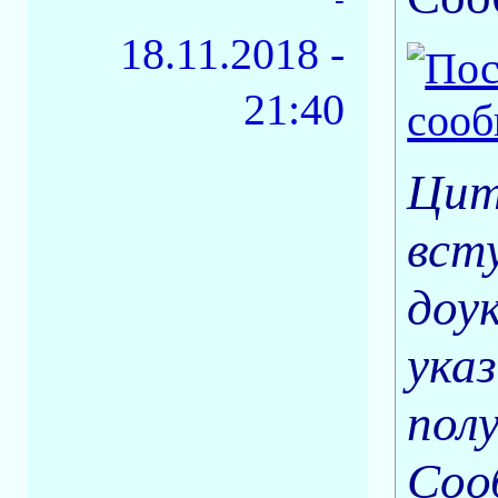
18.11.2018 -
21:40
Цит
вст
доу
ука
пол
Соо