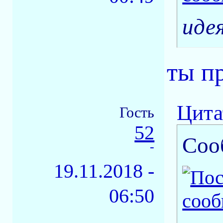
иде
ты п
Цита
Гость
52
Соо
-
19.11.2018 -
06:50