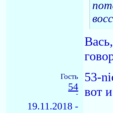
пот
вос
Вась
гово
53-ni
Гость
54
вот 
-
19.11.2018 -