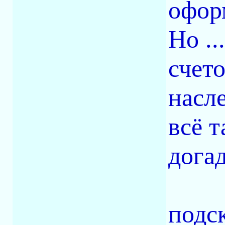
офор
Но ..
счет
насле
всё т
догад
подск