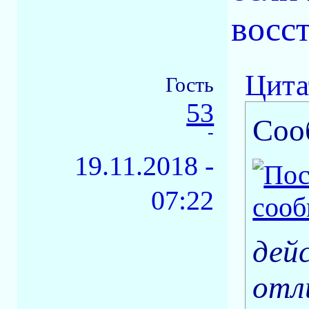
восст
Цита
Гость
53
Соо
-
19.11.2018 -
07:22
дей
отл