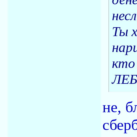
нес
Ты 
нар
кто 
ЛЕБ
не, б
сберб