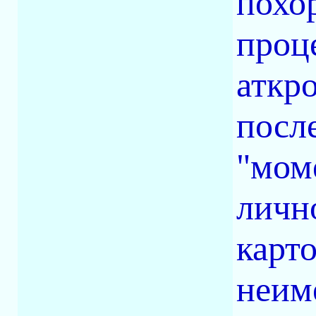
похор
проце
аткр
посл
"моме
личн
карто
неим