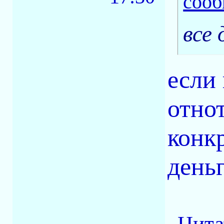
все
если
отно
конк
деньг
Цита