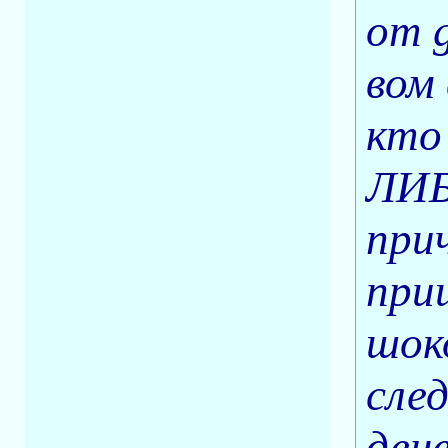
от 
вом
кто
ЛИБ
при
при
шок
сле
ден