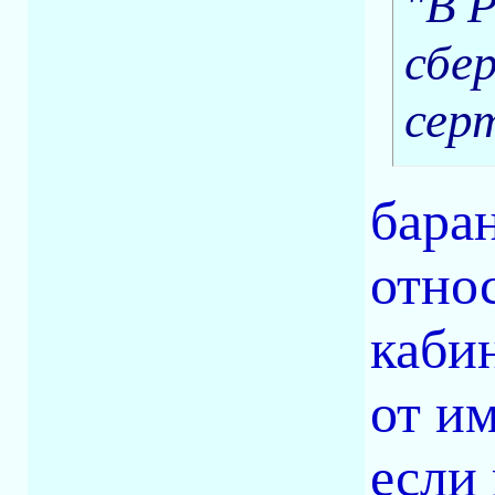
"В 
сбе
сер
бара
отно
каби
от и
если 