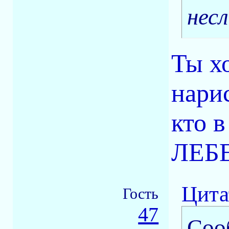
нес
Ты хо
нарис
кто в
ЛЕБ
Цита
Гость
47
Соо
-