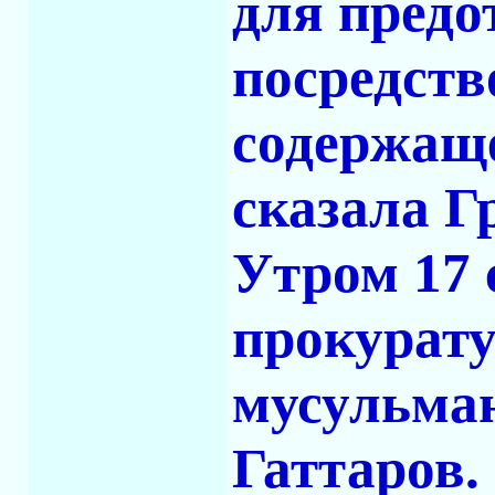
для пред
посредст
содержаще
сказала Г
Утром 17 
прокурат
мусульман
Гаттаров.