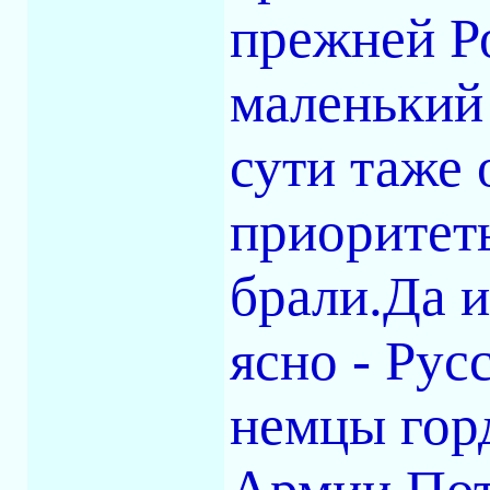
прежней Ро
маленький
сути таже 
приоритет
брали.Да и
ясно - Ру
немцы горд
Армии.Пот