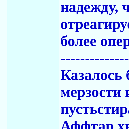
надежду, 
отреагиру
более опе
-------------
Казалось 
мерзости 
пустьстир
Аффтар хв