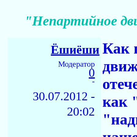
"Непартийное дв
Как 
Ёшиёши
движ
Модератор
0
отеч
-
30.07.2012 -
как 
20:02
"над