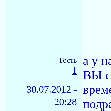
а у н
Гость
1
ВЫ с
-
врем
30.07.2012 -
20:28
подра