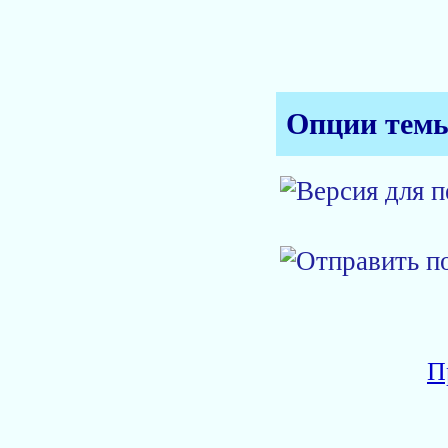
Опции тем
П