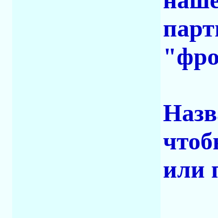
наше
парт
"фро
Назв
чтоб
или 