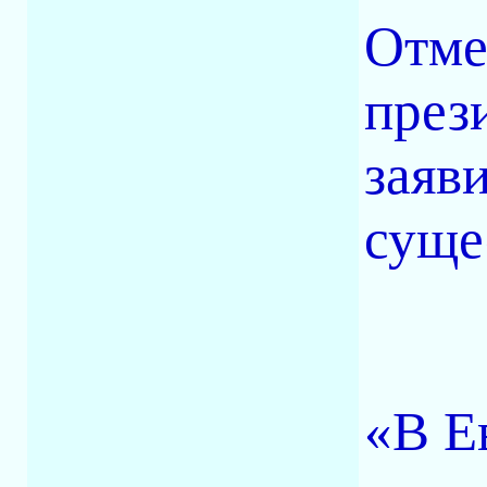
Отме
през
заяв
суще
«В Е