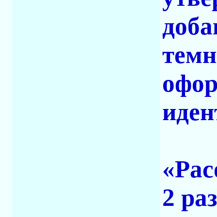
доба
темн
офор
иден
«Рас
2 ра