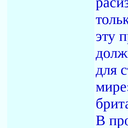
раси
толь
эту 
долж
для 
мире
брит
В пр