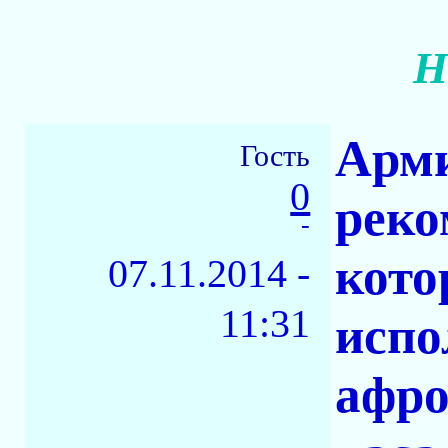
Н
Арми
Гость
0
реко
-
кото
07.11.2014 -
11:31
испо
афро