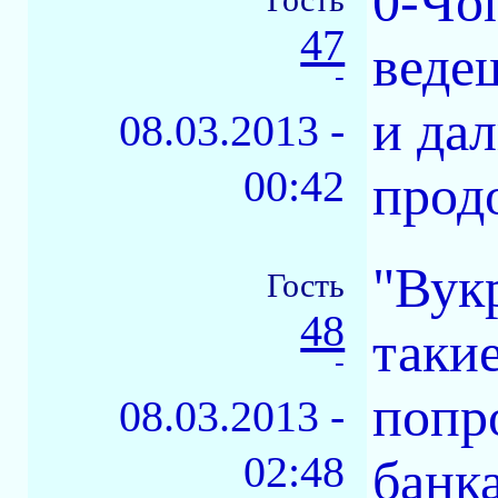
0-Чo
47
веде
-
и да
08.03.2013 -
00:42
продо
"Вук
Гость
48
такие
-
попр
08.03.2013 -
02:48
банка