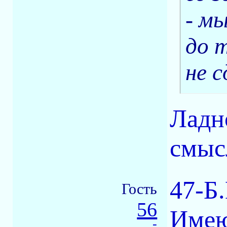
- мы
до т
не с
Ладно
смыс
47-Б
Гость
56
Имею
-