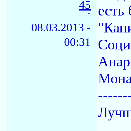
45
есть 
-
"Кап
08.03.2013 -
00:31
Соци
Анар
Мона
------
Лучш