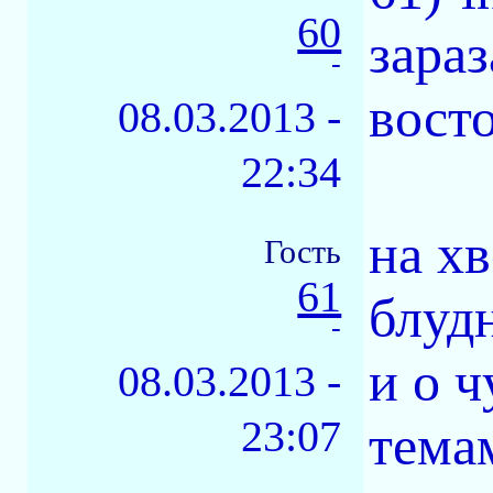
60
зара
-
восто
08.03.2013 -
22:34
на х
Гость
61
блудн
-
и о ч
08.03.2013 -
23:07
тема