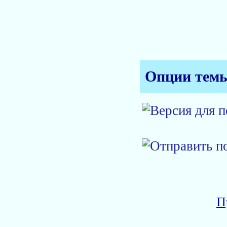
Опции тем
П