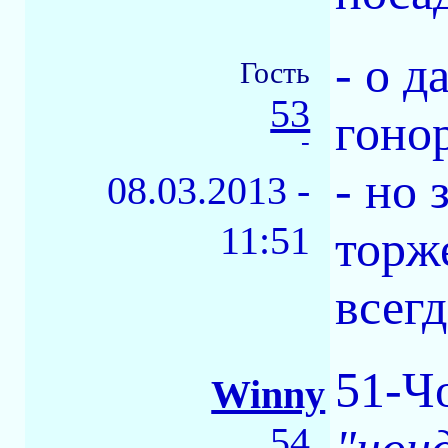
- о 
Гость
53
гоно
-
- но 
08.03.2013 -
11:51
торж
всегд
51-Ч
Winny
54