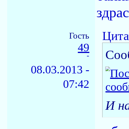
здрас
Цита
Гость
49
Соо
-
08.03.2013 -
07:42
И н