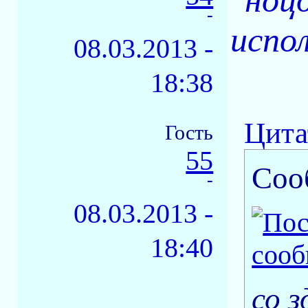
"ноц
-
испол
08.03.2013 -
18:38
Цита
Гость
55
Соо
-
08.03.2013 -
18:40
со з