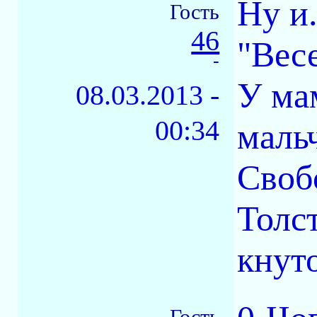
Ну и.
Гость
46
"Вес
-
У ма
08.03.2013 -
00:34
маль
Своб
Толс
кнуто
Гость