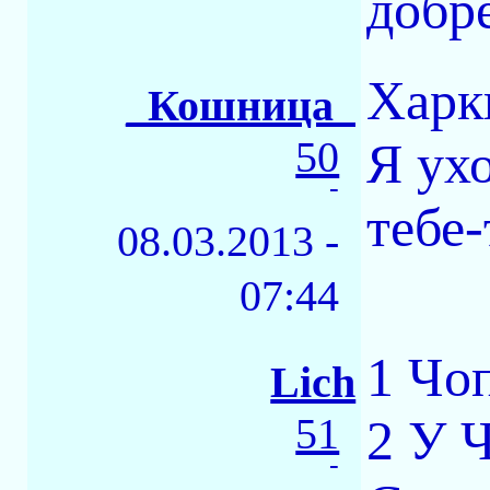
добре
Харк
_Кошница_
50
Я ухо
-
тебе-
08.03.2013 -
07:44
1 Чо
Lich
51
2 У Ч
-