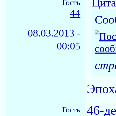
Цита
Гость
44
Соо
-
08.03.2013 -
00:05
стр
Эпох
46-д
Гость