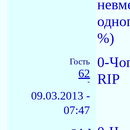
невм
одно
%)
0-Чo
Гость
62
RIP
-
09.03.2013 -
07:47