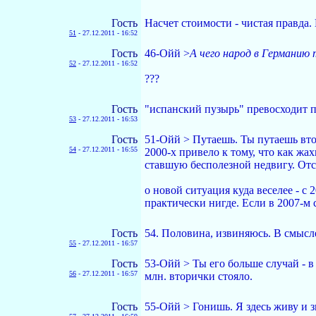
Гость
Насчет стоимости - чистая правда. 
51
-
27.12.2011 - 16:52
Гость
46-Ойй >
А чего народ в Германию 
52
-
27.12.2011 - 16:52
???
Гость
"испанский пузырь" превосходит п
53
-
27.12.2011 - 16:53
Гость
51-Ойй > Путаешь. Ты путаешь вто
54
-
27.12.2011 - 16:55
2000-х привело к тому, что как жа
ставшую бесполезной недвигу. Отс
о новой ситуация куда веселее - с 
практически нигде. Если в 2007-м с
Гость
54. Половина, извиняюсь. В смысл
55
-
27.12.2011 - 16:57
Гость
53-Ойй > Ты его больше случай - 
56
-
27.12.2011 - 16:57
млн. вторички стояло.
Гость
55-Ойй > Гонишь. Я здесь живу и 