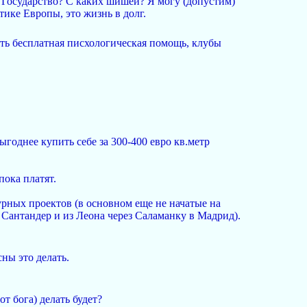
? Государство? С каких шишей? Я могу (допустим)
ике Европы, это жизнь в долг.
Есть бесплатная писхологическая помощь, клубы
ыгоднее купить себе за 300-400 евро кв.метр
пока платят.
рных проектов (в основном еще не начатые на
 Сантандер и из Леона через Саламанку в Мадрид).
сны это делать.
от бога) делать будет?