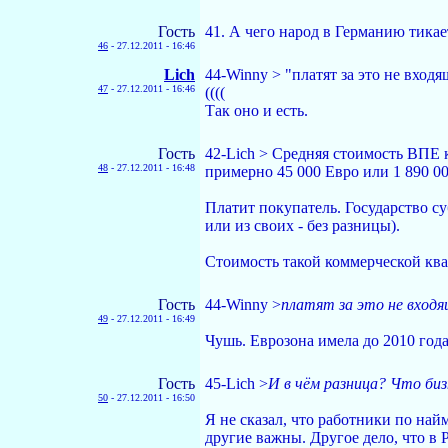
Гость
41. А чего народ в Германию тикае
46
-
27.12.2011 - 16:46
Lich
44-Winny > "платят за это не вход
47
-
27.12.2011 - 16:46
((((
Так оно и есть.
Гость
42-Lich > Средняя стоимость ВПЕ к
48
-
27.12.2011 - 16:48
примерно 45 000 Евро или 1 890 00
Платит покупатель. Государство с
или из своих - без разницы).
Стоимость такой коммерческой квар
Гость
44-Winny >
платят за это не входя
49
-
27.12.2011 - 16:49
Чушь. Еврозона имела до 2010 года
Гость
45-Lich >
И в чём разница? Что биз
50
-
27.12.2011 - 16:50
Я не сказал, что работники по най
другие важны. Другое дело, что в 