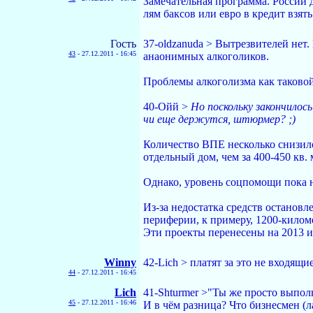
Замечательная программа. России 
лям баксов или евро в кредит взят
Гость
37-oldzanuda > Вытрезвителей нет.
43
-
27.12.2011 - 16:45
анаонимных алкоголиков.
Проблемы алкоголизма как таково
40-Ойй >
Но поскольку закончилос
чи еще держутся, штюрмер? ;)
Количество ВПЕ несколько снизилос
отдельный дом, чем за 400-450 кв.
Однако, уровень соцпомощи пока н
Из-за недостатка средств останов
периферии, к примеру, 1200-килом
Эти проекты перенесены на 2013 и
Winny
42-Lich > платят за это не входящи
44
-
27.12.2011 - 16:45
Lich
41-Shturmer >"Ты же просто выполн
45
-
27.12.2011 - 16:46
И в чём разница? Что бизнесмен (лад