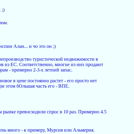
 ;)
лом.
пин Алан... и чо это он ;)
ерепроизводство туристической недвижимости в
ов из ЕС. Соответственно, многие из них продают
ам - примерно 2-3-х летний запас.
новое в цене постоянно растет - его просто нет
при этом бОльшая часть его - ВПЕ.
 рынке превосходили спрос в 10 раз. Примерно 4.5
ень много - к примеру, Мурсия или Альмерия.