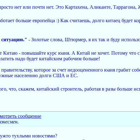
просто нет или почти нет. Это Картахена, Аликанте, Таррагона,
работает больше европейца :) Как считаешь, долго китаец будет к
ю ситуацию."
- Золотые слова, Штюрмер, я их так и буду использов
т Китаю - повышайте курс юаня. А Китай не хочет. Потому что 
 Платить надо будет китайским рабочим больше!
у правительству, которое за счет недооцененного юаня грабит со
нужные населению долги США и ЕС.
того, что, скажем, китайский строитель, работая в разы больше и
изнесмен.
еужто тухлыми новостями?