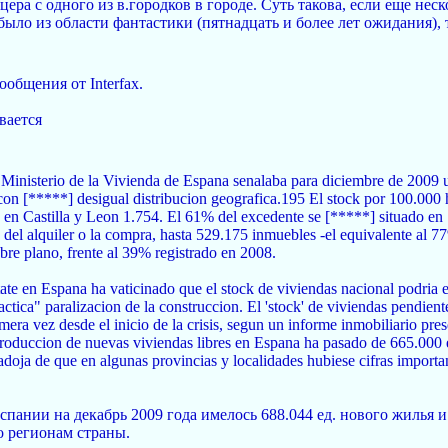
цера с одного из в.городков в городе. Суть такова, если еще нес
ыло из области фантастики (пятнадцать и более лет ожидания),
общения от Interfax.
вается
 Ministerio de la Vivienda de Espana senalaba para diciembre de 2009 
 con [*****] desigual distribucion geografica.195 El stock por 100.000 h
 en Castilla y Leon 1.754. El 61% del excedente se [*****] situado en 
 del alquiler o la compra, hasta 529.175 inmuebles -el equivalente al 7
bre plano, frente al 39% registrado en 2008.
te en Espana ha vaticinado que el stock de viviendas nacional podria e
ractica" paralizacion de la construccion. El 'stock' de viviendas pendie
rimera vez desde el inicio de la crisis, segun un informe inmobiliario 
oduccion de nuevas viviendas libres en Espana ha pasado de 665.000 e
adoja de que en algunas provincias y localidades hubiese cifras importa
ании на декабрь 2009 года имелось 688.044 ед. нового жилья и
о регионам страны.