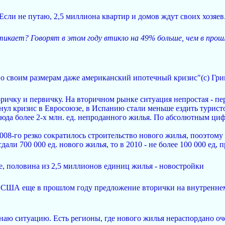
Если не путаю, 2,5 миллиона квартир и домов ждут своих хозяев.
тикает? Говорят в этом году втикло на 49% больше, чем в прош
о своим размерам даже американский ипотечный кризис"(с) Гринс
ричку и первичку. На вторичном рынке ситуация непростая - п
хнул кризис в Евросоюзе, в Испанию стали меньше ездить турист
юда более 2-х млн. ед. непроданного жилья. По абсолютным цифр
2008-го резко сократилось строительство нового жилья, пооэтому 
дали 700 000 ед. нового жилья, то в 2010 - не более 100 000 ед, 
е, половина из 2,5 миллионов единиц жилья - новостройки
в США еще в прошлом году предложение вторички на внутреннем
знаю ситуацию. Есть регионы, где нового жилья нераспордано оч