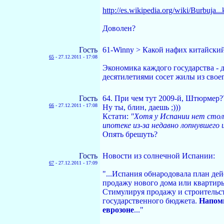
http://es.wikipedia.org/wiki/Burbuja..
Доволен?
Гость
61-Winny > Какой нафих китайский
65
-
27.12.2011 - 17:08
Экономика каждого государства - д
десятилетиями сосет жилы из своег
Гость
64. При чем тут 2009-й, Штюрмер??
66
-
27.12.2011 - 17:08
Ну ты, блин, даешь ;)))
Кстати:
"Хотя у Испании нет стол
ипотеке из-за недавно лопнувшего 
Опять брешуть?
Гость
Новости из солнечной Испании:
67
-
27.12.2011 - 17:09
"...Испания обнародовала план де
продажу нового дома или квартиры
Стимулируя продажу и строительст
государственного бюджета.
Напомн
еврозоне
..."