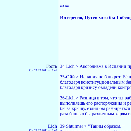
****
Интересно, Путен хотя бы 1 обещ
Гость
34-Lich > Акоголизма в Испании пр
41
-
27.12.2011 - 16:41
35-Ойй > Испания не банкрот. Её 
благодаря конституциональным ба
благодаря кризису овладели контр
36-Lich > Разница в том, что ты р
выполняешь его распоряжения и раб
бы за крышу, ездил бы разбираться
раза башлял бы различным харям и
Lich
39-Shturmer > "Таким образом, "
42
-
27.12.2011 - 16:42