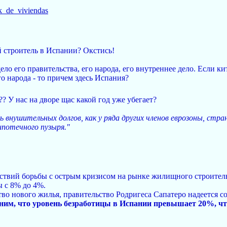
.k_de_viviendas
 строитель в Испании? Окстись!
ело его правительства, его народа, его внутреннее дело. Если 
о народа - то причем здесь Испания?
? У нас на дворе щас какой год уже убегает?
ь внушительных долгов, как у ряда других членов еврозоны, ст
ипотечного пузыря."
йствий борьбы с острым кризисом на рынке жилищного строительс
 с 8% до 4%.
во нового жилья, правительство Родригеса Сапатеро надеется со
им, что уровень безработицы в Испании превышает 20%, чт