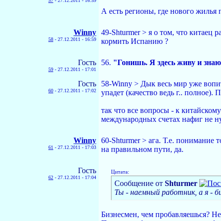
57
-
27.12.2011 - 16:59
А есть регионы, где нового жилья 
Winny
49-Shturmer > я о том, что китаец 
58
-
27.12.2011 - 16:59
кормить Испанию ?
Гость
56.
"Гонишь. Я здесь живу и зна
59
-
27.12.2011 - 17:01
Гость
58-Winny > Дык весь мир уже вопи
60
-
27.12.2011 - 17:02
упадет (качество ведь г.. полное).
так что все вопросы - к китайском
международных счетах нафиг не 
Winny
60-Shturmer > ага. Т.е. понимание 
61
-
27.12.2011 - 17:03
на правильном пути, да.
Гость
Цитата:
62
-
27.12.2011 - 17:04
Сообщение от
Shturmer
Ты - наемный работник, а я - б
Бизнесмен, чем пробавляешься? Н