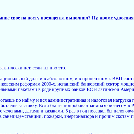
ание свое на посту президента выполнил? Ну, кроме удвоения
актически нет, если ты про это.
национальный долг и в абсолютном, и в процентном к ВВП соот
нковским реформам 2000-х, испанский банковский сектор мощн
ольными пакетами в ряде крупных банков ЕС и латинской Амери
аботаешь по найму и вся административная и налоговая нагрузка 
отаешь за ставку. Если бы ты попробовал заняться бизнесом в Ро
 с чеченами, дагами и казаками, 5 раз в год посещал бы налого
з санэпидемстанции, пожарки, энергонадзора и прочим скотам-па