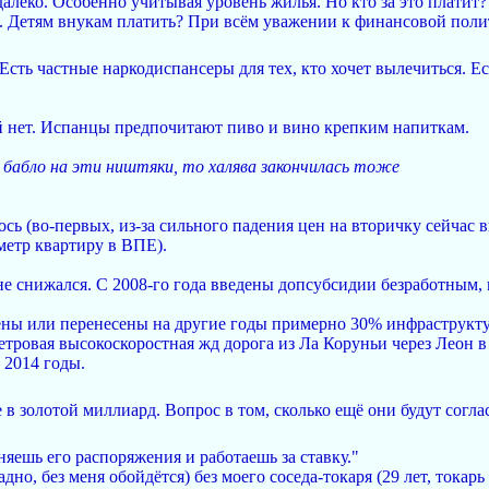
далеко. Особенно учитывая уровень жилья. Но кто за это платит
ь. Детям внукам платить? При всём уважении к финансовой полит
 Есть частные наркодиспансеры для тех, кто хочет вылечиться. 
й нет. Испанцы предпочитают пиво и вино крепким напиткам.
ь бабло на эти ништяки, то халява закончилась тоже
ь (во-первых, из-за сильного падения цен на вторичку сейчас в
 метр квартиру в ВПЕ).
е снижался. С 2008-го года введены допсубсидии безработным, 
лены или перенесены на другие годы примерно 30% инфраструкту
етровая высокоскоростная жд дорога из Ла Коруньи через Леон в
 2014 годы.
е в золотой миллиард. Вопрос в том, сколько ещё они будут согла
яешь его распоряжения и работаешь за ставку."
но, без меня обойдётся) без моего соседа-токаря (29 лет, токарь 