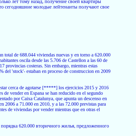
колько лет тому назад, получение своей квартиры
 то сегодняшние молодые лейтенанты получают свое
un total de 688.044 viviendas nuevas y en torno a 620.000
abitantes oscila desde las 5.706 de Castellon a las 60 de
17 provincias costeras. Sin embargo, mientras estas
7% del 'stock'- estaban en proceso de construccion en 2009
star cerca de agotarse [*****] los ejercicios 2015 y 2016
ntes de vender en Espana se han reducido en el segundo
presentado por Caixa Catalunya, que apunta un descenso en
n 2006 a 71.000 en 2010, y a las 72.000 previstas para
ntes de viviendas por vender mientras que en otras el
 порядка 620.000 вторичного жилья, предложенного