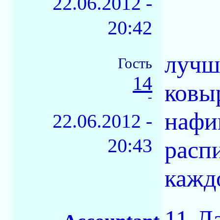
22.06.2012 -
20:42
лучши
Гость
14
ковы
-
нафи
22.06.2012 -
20:43
расп
каждо
11-Ла