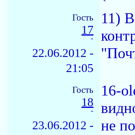
11) 
Гость
17
конт
-
"Почт
22.06.2012 -
21:05
16-ol
Гость
18
видн
-
не по
23.06.2012 -