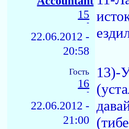
Accountant
15
исто
-
ездил
22.06.2012 -
20:58
13)-У
Гость
16
(уст
-
давай
22.06.2012 -
21:00
(тибе