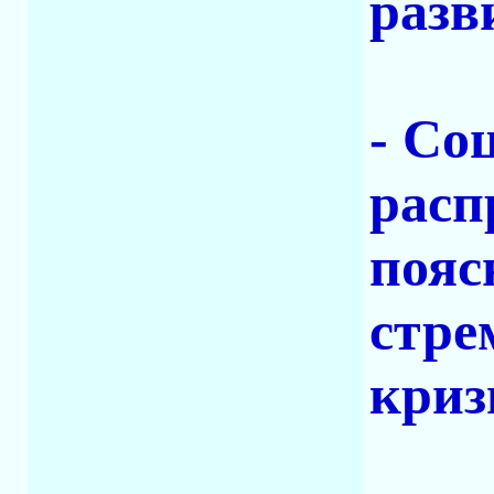
разв
- Со
расп
пояс
стре
криз