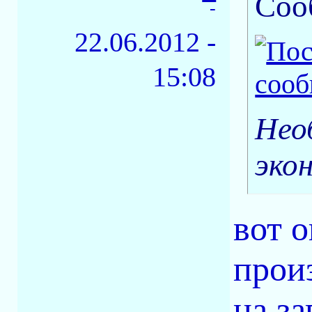
Соо
-
22.06.2012 -
15:08
Нео
эко
вот 
прои
на за