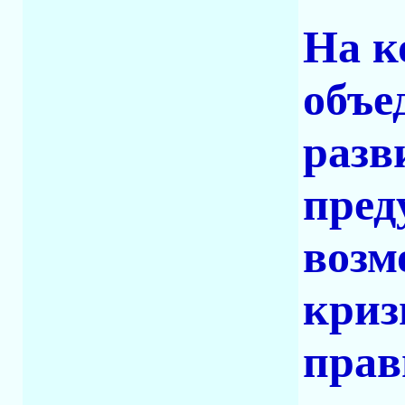
На к
объе
разв
пред
возм
криз
прав