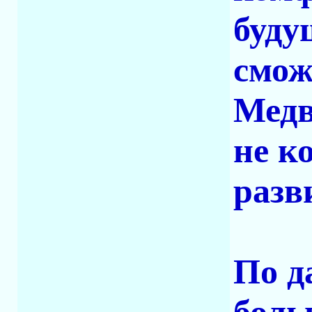
буду
смож
Медв
не к
разв
По д