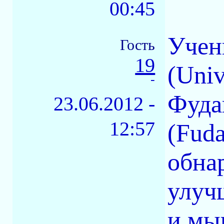
00:45
Учен
Гость
19
(Univ
-
Фуда
23.06.2012 -
12:57
(Fuda
обна
улуч
и мы