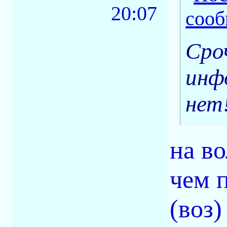
20:07
Сро
инф
нет
на в
чем 
(воз)