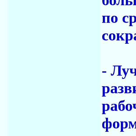
боль
по с
сокр
- Лу
разв
рабо
форм