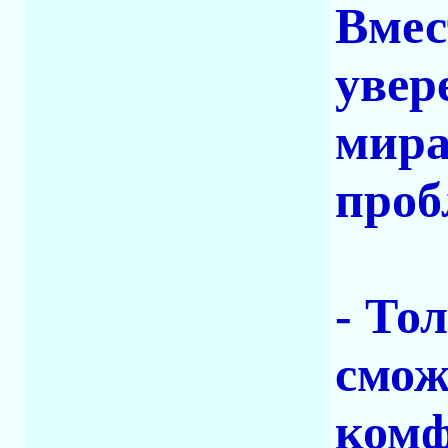
Вмес
увер
мира
проб
- То
смож
комф