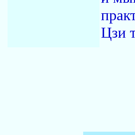
прак
Цзи 