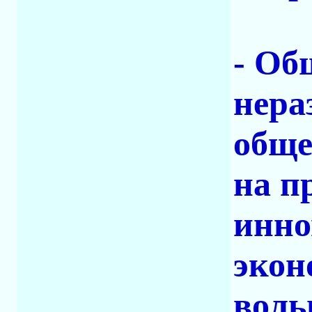
- Об
нера
обще
на п
инно
экон
воль