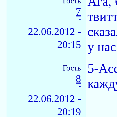
Ага, 
Гость
7
твитт
-
сказ
22.06.2012 -
20:15
у на
5-Acc
Гость
8
кажд
-
22.06.2012 -
20:19