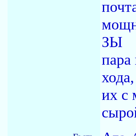
почт
мощн
ЗЫ
пара 
хода
их с 
сыро