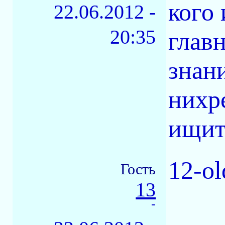
кого 
22.06.2012 -
20:35
главн
знани
нихре
ищит
12-ol
Гость
13
-