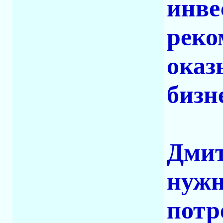
инве
реко
оказ
бизне
Дмит
нужн
потр