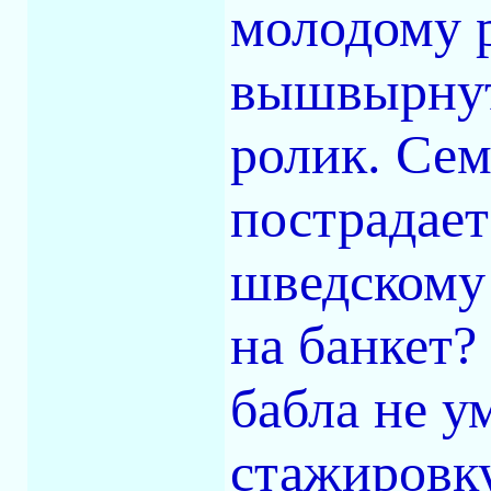
молодому 
вышвырнут
ролик. Се
пострадает
шведскому 
на банкет?
бабла не у
стажировку