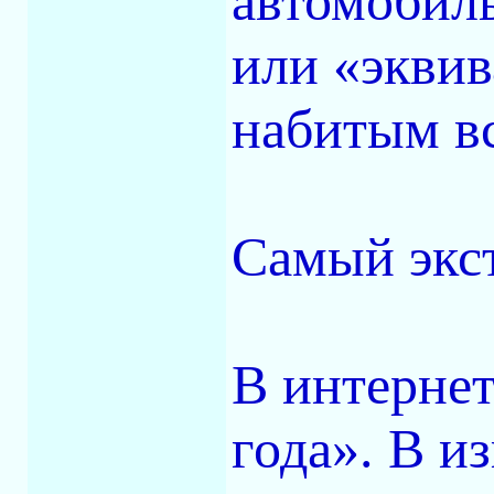
автомобил
или «эквив
набитым в
Самый экс
В интернет
года». В и