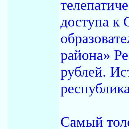
телепатиче
доступа к 
образоват
района» Ре
рублей. И
республик
Самый тол