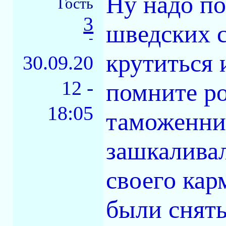
Ну надо п
Гость
3
шведских 
-
крутиться 
30.09.20
12 -
помните р
18:05
таможенни
зашкалива
своего кар
были сняты