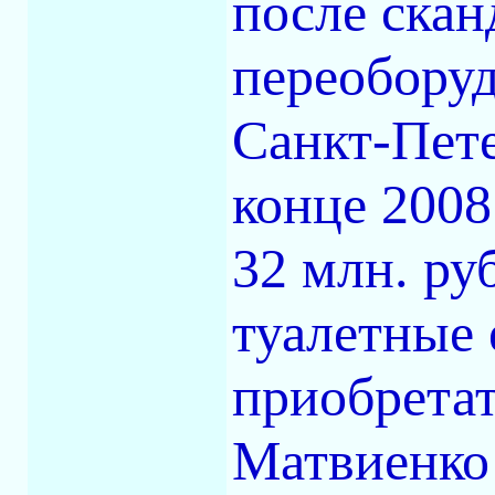
после скан
переоборуд
Санкт-Пет
конце 2008
32 млн. ру
туалетные
приобретат
Матвиенко