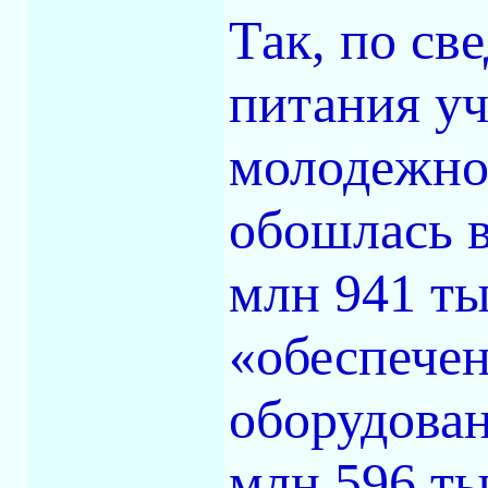
Так, по св
питания уч
молодежно
обошлась в
млн 941 ты
«обеспече
оборудован
млн 596 ты