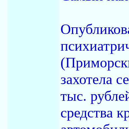
Опубликова
психиатри
(Приморски
захотела с
тыс. рубле
средства к