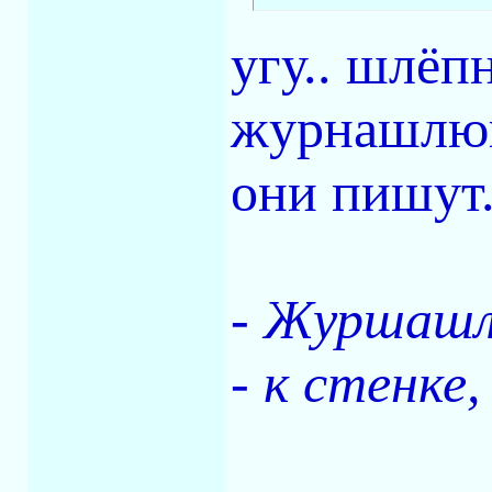
угу.. шлёп
журнашлюше
они пишут.
- Журшаш
- к стенке,