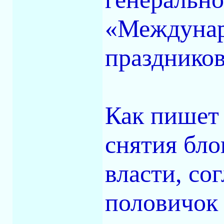
«Междунар
празднико
Как пишет 
снятия бл
власти, со
половичок 