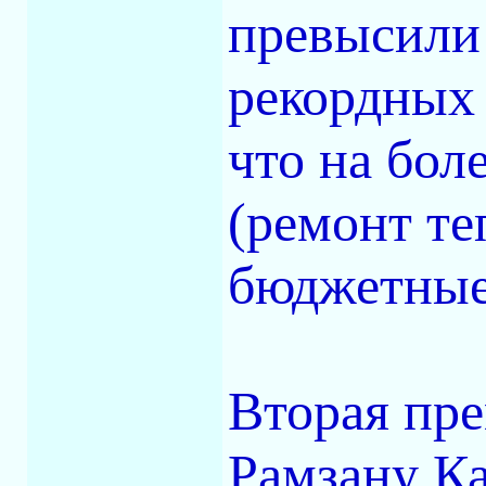
превысили 
рекордных 
что на бо
(ремонт те
бюджетные 
Вторая пр
Рамзану К