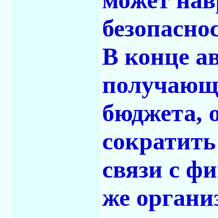
может нав
безопасно
В конце а
получающа
бюджета, 
сократить 
связи с ф
же органи