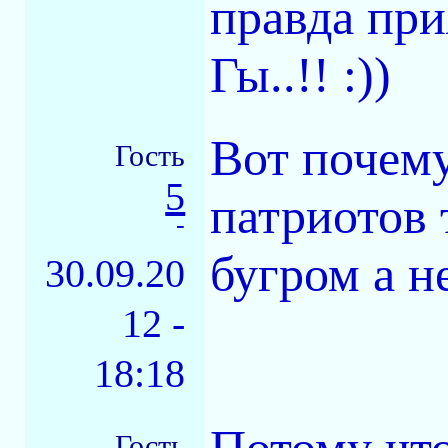
правда при
Гы..!! :))
Вот почему
Гость
5
патриотов 
-
бугром а н
30.09.20
12 -
18:18
Гость