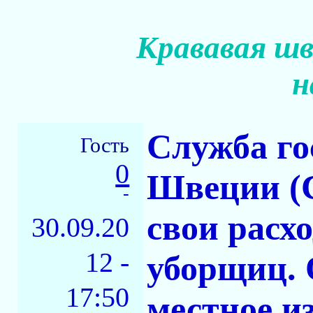
Крававая шв
н
Служба го
Гость
0
Швеции (
-
свои расх
30.09.20
12 -
уборщиц. 
17:50
местное из