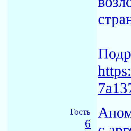
возл
стран
Подр
https
7a13
Аном
Гость
6
с ар