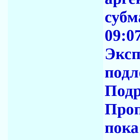
суб
09:0
Эксп
подл
Подр
Проп
пока