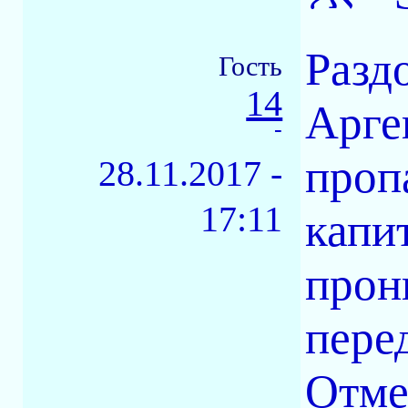
Разд
Гость
14
Арге
-
проп
28.11.2017 -
17:11
капи
прон
пере
Отме