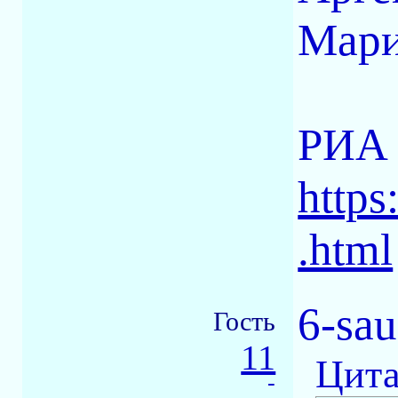
Мари
РИА 
https
.html
6-sau
Гость
11
Цита
-