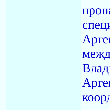
проп
спец
Арге
межд
Влад
Арге
коор