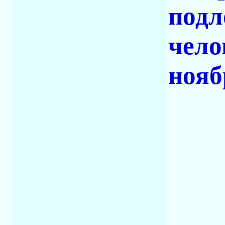
подл
чело
нояб