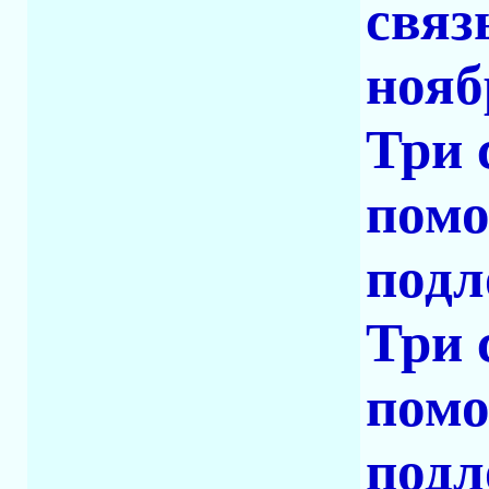
связ
нояб
Три 
помо
подл
Три 
помо
подл