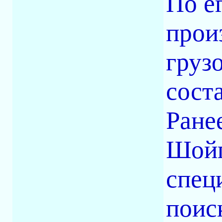
По е
прои
груз
сост
Ране
Шойг
спец
поис