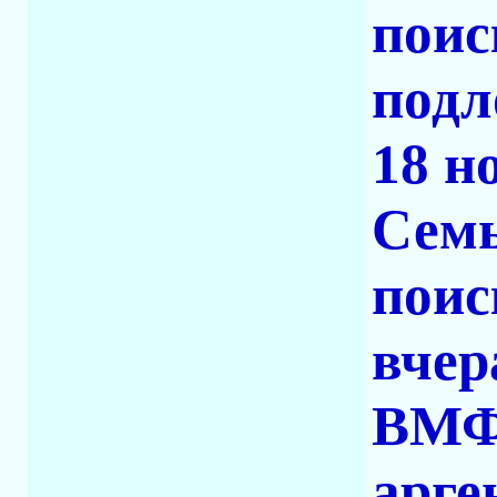
поис
подл
18 н
Семь
поис
вчер
ВМФ
арге