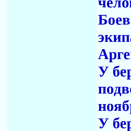
чело
Боев
экип
Арге
У бе
подв
нояб
У бе