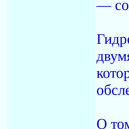
— со
Гидр
двум
кото
обсл
О то