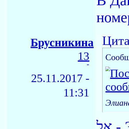
В Да
номе
Цита
Брусникина
13
Сообщ
-
25.11.2017 -
11:31
Элиан
אל