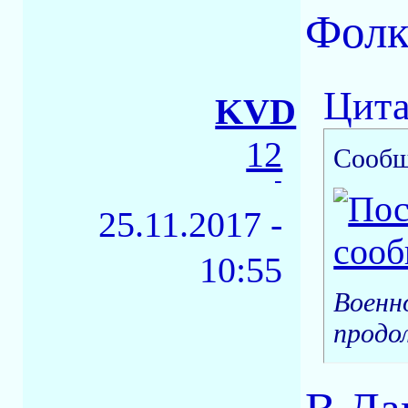
Фолк
Цита
KVD
12
Сообщ
-
25.11.2017 -
10:55
Военн
продо