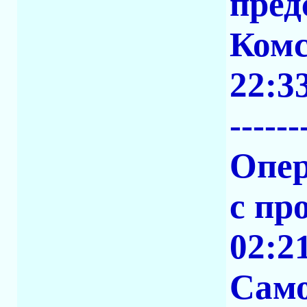
пред
Комс
22:3
------
Опер
с пр
02:2
Сам