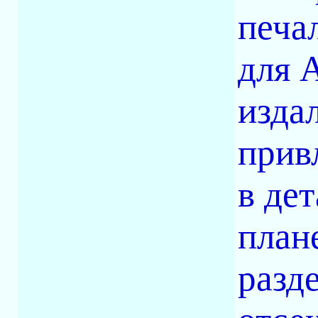
печа
для 
изда
прив
в де
план
разд