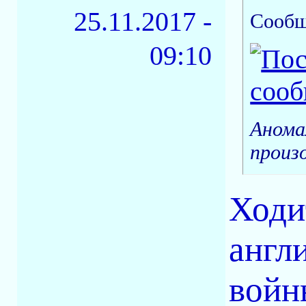
25.11.2017 -
Сообщ
09:10
Анома
произ
Ходи
англ
войн