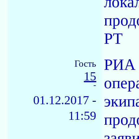
лока
прод
РТ
РИА 
Гость
15
опер
-
экип
01.12.2017 -
11:59
прод
заяв