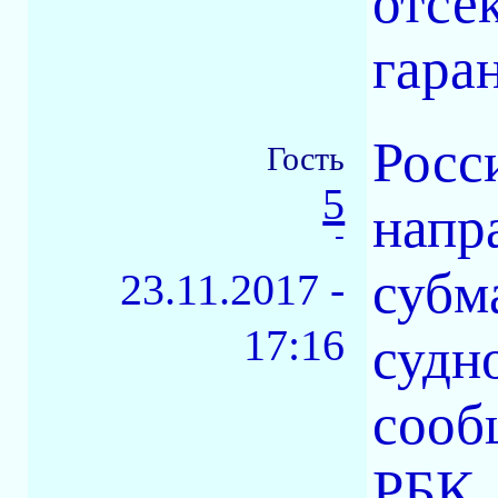
отсек
гара
Росс
Гость
5
напр
-
субм
23.11.2017 -
17:16
судн
сооб
РБК.