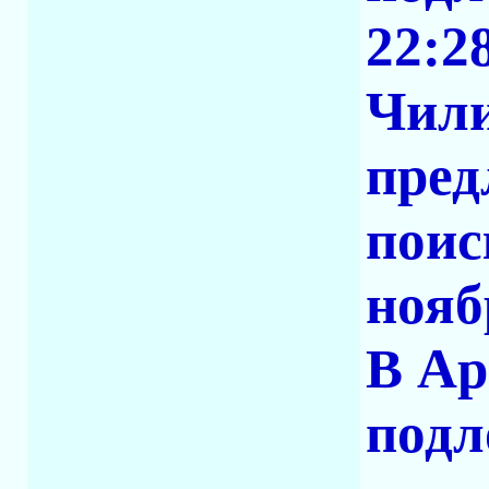
22:2
Чили
пред
поис
нояб
В Ар
подл