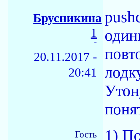
push
Брусникина
1
один
-
повт
20.11.2017 -
лодку
20:41
Утон
поня
1) П
Гость