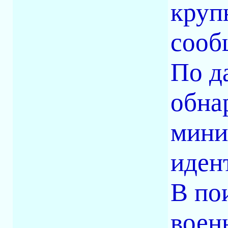
круп
сообщ
По д
обна
мини
иден
В по
воен