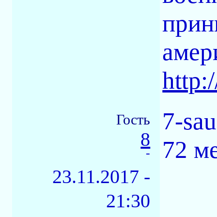
прин
амер
http:
7-sau
Гость
8
72 м
-
23.11.2017 -
21:30