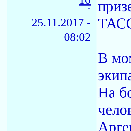
приз
-
ТАС
25.11.2017 -
08:02
В мо
экип
На б
чело
Арге