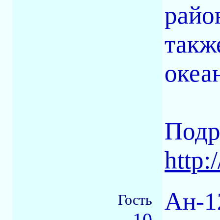
райо
такж
океа
Подр
http:
Ан-1
Гость
10