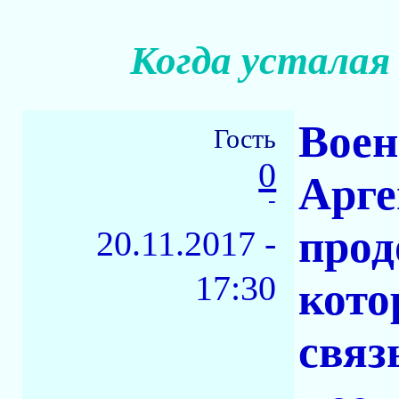
Когда усталая 
Воен
Гость
0
Арге
-
прод
20.11.2017 -
17:30
кото
связ