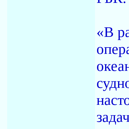
«В р
опер
океа
судн
наст
зада