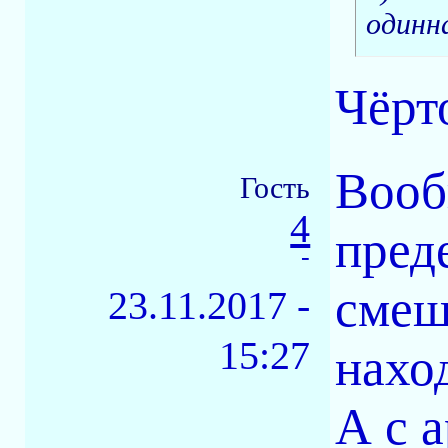
одинн
Чёрт
Вооб
Гость
4
пред
-
смеш
23.11.2017 -
15:27
нахо
А с 