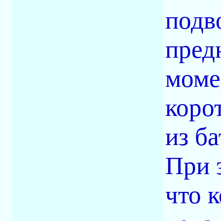
подв
пред
моме
коро
из ба
При 
что 