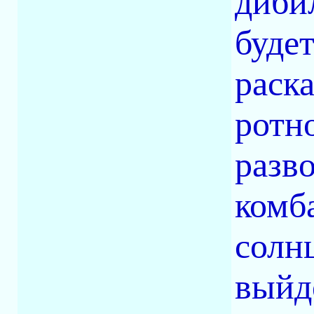
диби
будет
раск
ротн
разво
комб
солнц
выйде