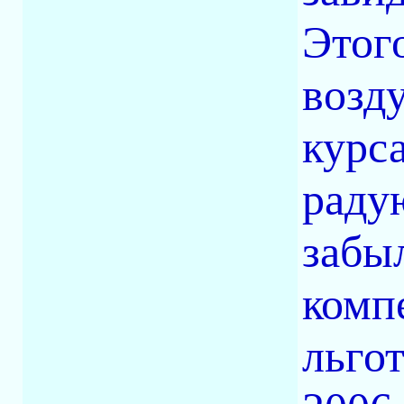
Этог
возду
курс
раду
забыл
комп
льго