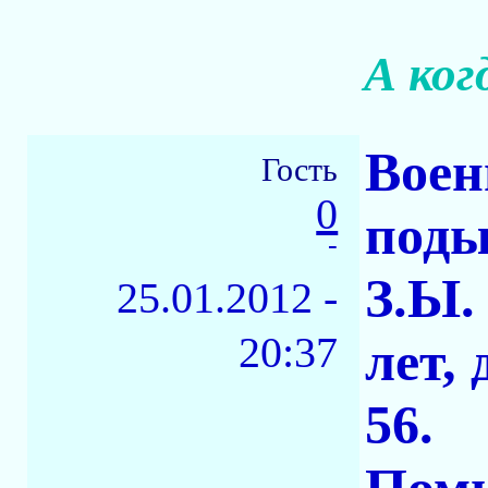
А ког
Воен
Гость
0
поды
-
З.Ы.
25.01.2012 -
20:37
лет,
56.