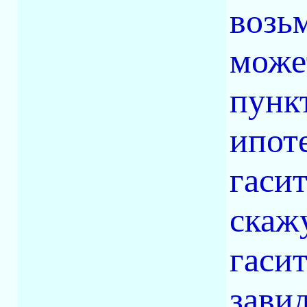
возь
може
пункт
ипоте
гасит
скаж
гаси
завид