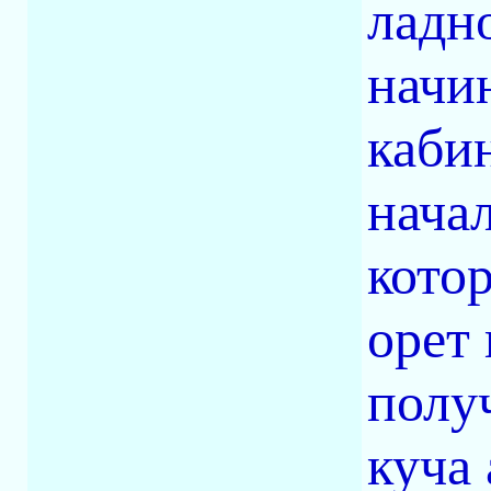
ладн
начи
каби
начал
котор
орет
полу
куча 