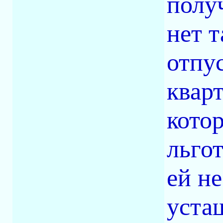
полу
нет 
отпу
квар
кото
льго
ей н
уста