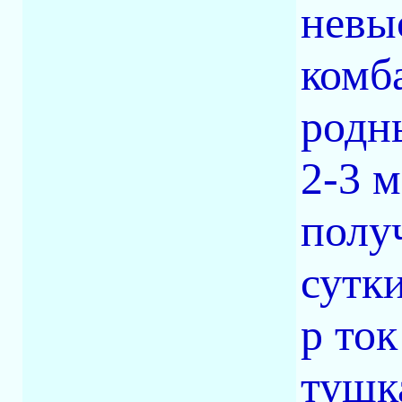
невы
комб
родн
2-3 
получ
сутки
р ток
тушк