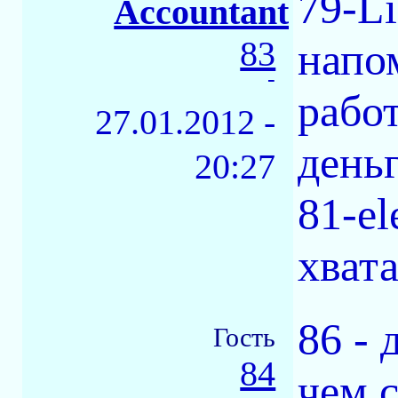
79-L
Accountant
83
напо
-
рабо
27.01.2012 -
день
20:27
81-e
хвата
86 - 
Гость
84
чем 