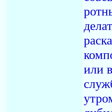
ротн
делат
раска
комп
или 
служ
утро