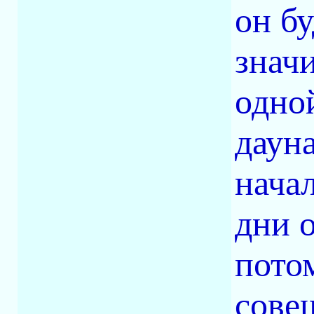
он б
знач
одно
даун
нача
дни о
пото
сове