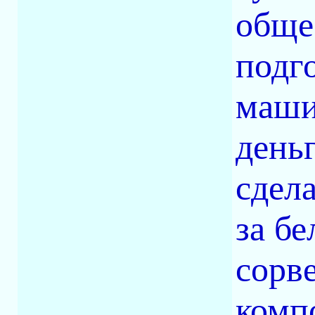
обще
подг
маши
деньг
сдела
за бе
сорве
компо