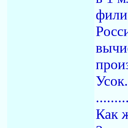
фили
Росс
вычи
прои
Усок
........
Как 