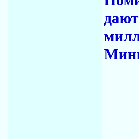
Поми
дают
милл
Мини