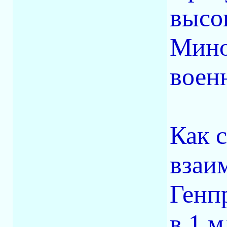
высо
Мино
воен
Как 
взаи
Генп
в 1 м