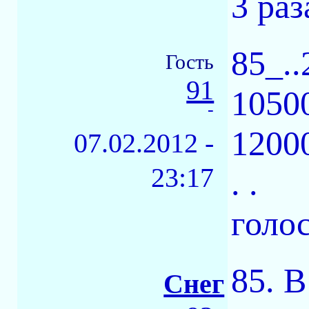
3 раз
85_..
Гость
91
10500
-
12000
07.02.2012 -
23:17
. .
голос
85. 
Снег