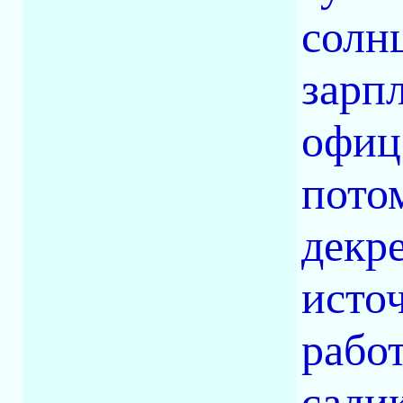
солнц
зарпл
офице
потом
декр
источ
рабо
сади