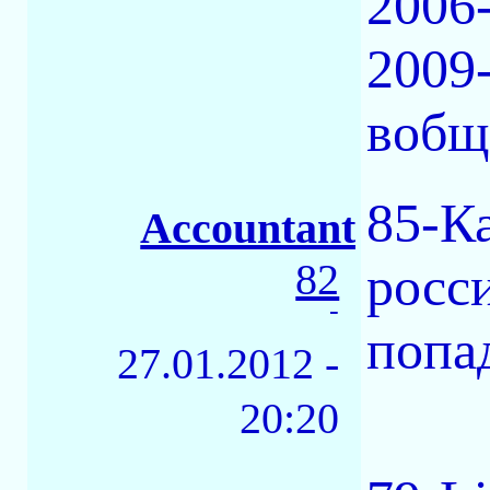
2006
2009-
вобще
85-К
Accountant
82
росс
-
попа
27.01.2012 -
20:20