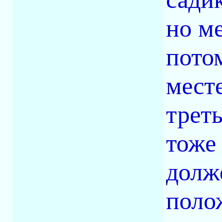
но ме
пото
месте
трет
тоже
долже
поло