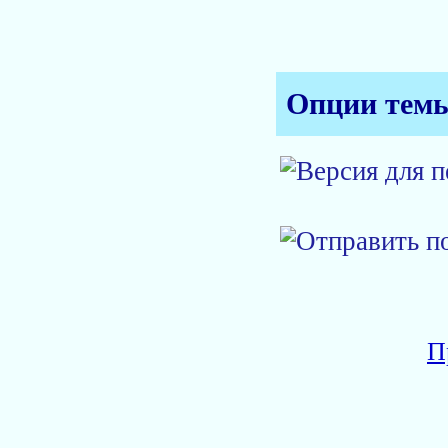
Опции тем
П