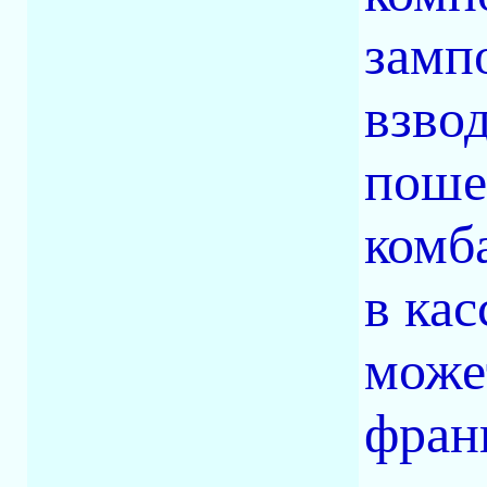
замп
взвод
пошел
комб
в кас
может
фран