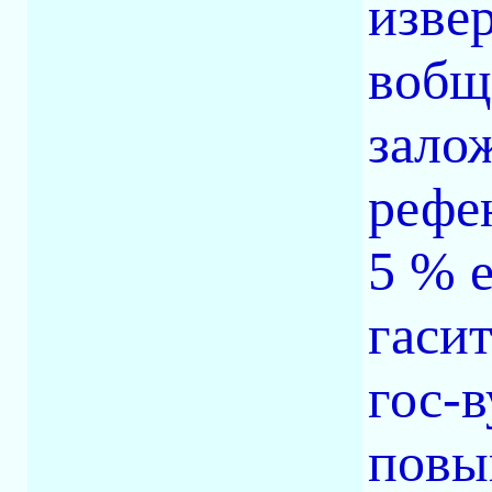
извер
вобщ
зало
рефе
5 % 
гасит
гос-
повы