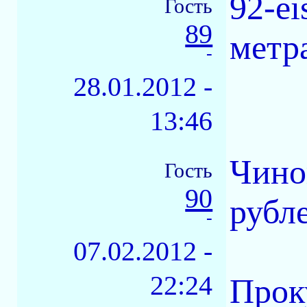
92-e
Гость
89
метр
-
28.01.2012 -
13:46
Чино
Гость
90
рубл
-
07.02.2012 -
22:24
Прок