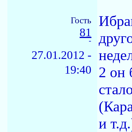
Ибраг
Гость
81
друг
-
неде
27.01.2012 -
19:40
2 он
стал
(Кара
и т.д