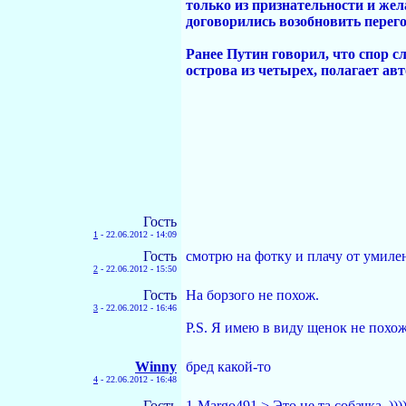
только из признательности и жел
договорились возобновить пере
Ранее Путин говорил, что спор с
острова из четырех, полагает авт
Гость
1
-
22.06.2012 - 14:09
Гость
смотрю на фотку и плачу от умилен
2
-
22.06.2012 - 15:50
Гость
На борзого не похож.
3
-
22.06.2012 - 16:46
P.S. Я имею в виду щенок не похож
Winny
бред какой-то
4
-
22.06.2012 - 16:48
Гость
1-Margo491 > Это не та собачка. ))))