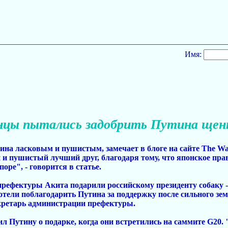
Имя:
нцы пытались задобрить Путина щен
на ласковым и пушистым, замечает в блоге на сайте The Wall
 и пушистый лучший друг, благодаря тому, что японское пра
оре", - говорится в статье.
 префектуры Акита подарили российскому президенту собаку -
отели поблагодарить Путина за поддержку после сильного зе
екретарь администрации префектуры.
 Путину о подарке, когда они встретились на саммите G20.