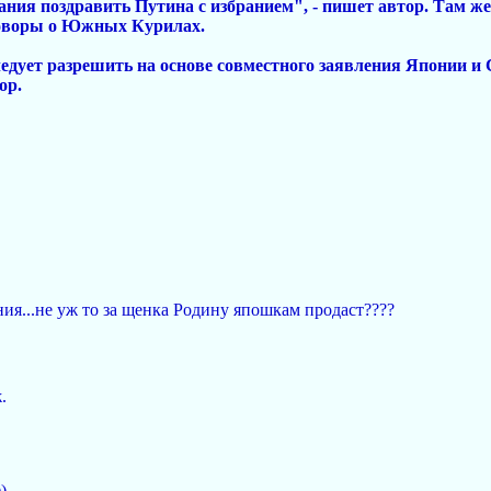
ания поздравить Путина с избранием", - пишет автор. Там ж
говоры о Южных Курилах.
ледует разрешить на основе совместного заявления Японии и 
ор.
ия...не уж то за щенка Родину япошкам продаст????
.
)